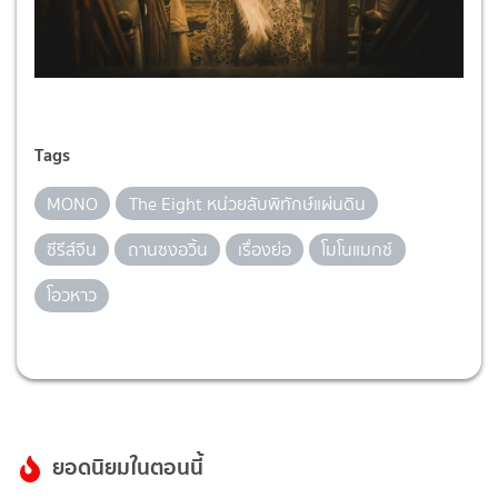
Tags
MONO
The Eight หน่วยลับพิทักษ์แผ่นดิน
ซีรีส์จีน
ถานซงอวิ้น
เรื่องย่อ
โมโนแมกซ์
โอวหาว
ยอดนิยมในตอนนี้