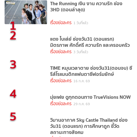
The Running เงิน งาน ความรัก ช่อง
3HD (ตอนล่าสุด)
1
เรื่องย่อละคร
1 วันที่แล้ว
2
แดง ไบเล่ย์ ช่องวัน31 (ตอนแรก)
มิตรภาพ ศักดิ์ศรี ความรัก และครอบครัว
เรื่องย่อละคร
3 วันที่แล้ว
3
TIME หมุนเวลาตาย ช่องวัน31(ตอนจบ) ซี
รีส์โรแมนติกแฟนตาซีฟอร์มยักษ์
เรื่องย่อละคร
16 ก.ค. 69
4
มุ่ยเฟย ดูทุกตอนทาง TrueVisions NOW
เรื่องย่อละคร
29 ก.ค. 69
5
วิมานอากาศ Sky Castle Thailand ช่อง
วัน31 (ตอนแรก) การศึกษาถูก ชี้วัด
สถานะทางสังคม