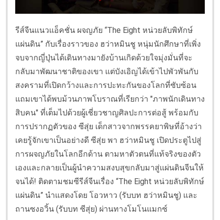
รีส์จีนแนวแอ็คชั่น ผจญภัย “The Eight หน่วยลับพิทักษ์
แผ่นดิน” กับเรื่องราวของ ฮว่าหมินชู หนุ่มนักศึกษาที่เพิ่ง
จบจากญี่ปุ่นได้เดินทางมายังบ้านเกิดด้วยใจมุ่งมั่นที่จะ
กลับมาพัฒนาชาติของเขา แต่บังเอิญได้เข้าไปพัวพันกับ
สงครามที่เปิดกว้างและการปะทะกันของโลกที่ซับซ้อน
แถมเขาได้พบม้วนภาพโบราณที่เรียกว่า "ภาพนักเดินทาง
สิบคน" ที่เต็มไปด้วยผู้เชี่ยวชาญศิลปะการต่อสู้ พร้อมกับ
การปรากฏตัวของ ซีสุ่ย เด็กสาวจากพรรคยาพิษที่อ้างว่า
เคยรู้จักเขาเป็นอย่างดี ซีสุ่ย พา ฮว่าหมินชู เปิดประตูไปสู่
การผจญภัยในโลกอีกด้าน ตามหาตัวตนที่แท้จริงของตัว
เองและกลายเป็นผู้นำความสงบสุขกลับมาสู่แผ่นดินจีนให้
จนได้! ติดตามชมซีรีส์จีนเรื่อง “The Eight หน่วยลับพิทักษ์
แผ่นดิน” นำแสดงโดย โอวหาว (รับบท ฮว่าหมินชู) และ
ถานซงอวิ้น (รับบท ซีสุ่ย) ผ่านทางโมโนแมกซ์