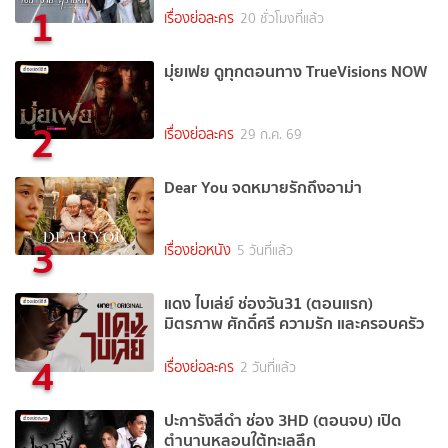
1
เรื่องย่อละคร
20 ชั่วโมงที่แล้ว
มุ่ยเฟย ดูทุกตอนทาง TrueVisions NOW
2
เรื่องย่อละคร
29 ก.ค. 69
Dear You จดหมายรักถึงอาม่า
3
เรื่องย่อหนัง
5 วันที่แล้ว
แดง ไบเล่ย์ ช่องวัน31 (ตอนแรก)
มิตรภาพ ศักดิ์ศรี ความรัก และครอบครัว
4
เรื่องย่อละคร
2 วันที่แล้ว
ปะการังสีดำ ช่อง 3HD (ตอนจบ) เปิด
ตำนานหลอนใต้ทะเลลึก