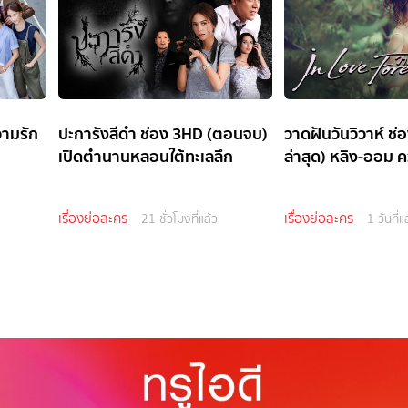
วามรัก
ปะการังสีดำ ช่อง 3HD (ตอนจบ)
วาดฝันวันวิวาห์ ช
เปิดตำนานหลอนใต้ทะเลลึก
ล่าสุด) หลิง-ออม ค
เรื่องย่อละคร
เรื่องย่อละคร
21 ชั่วโมงที่แล้ว
1 วันที่แ