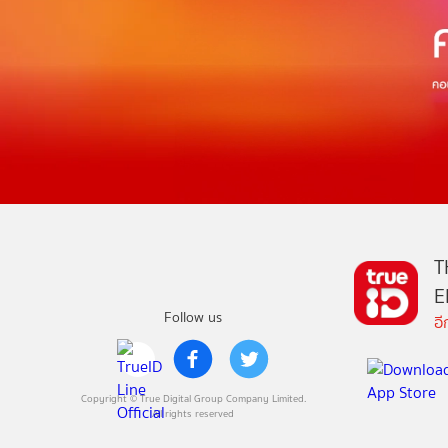
T
E
Follow us
อ
Copyright © True Digital Group Company Limited.
All rights reserved