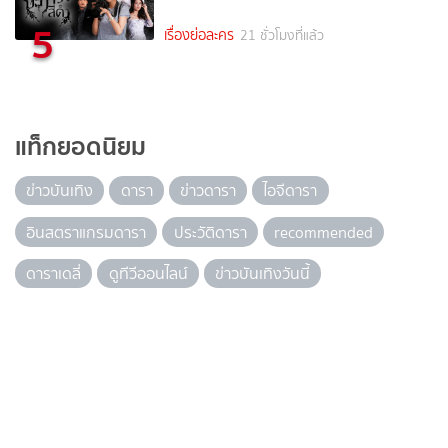
5
เรื่องย่อละคร
21 ชั่วโมงที่แล้ว
แท็กยอดนิยม
ข่าวบันเทิง
ดารา
ข่าวดารา
ไอจีดารา
อินสตราแกรมดารา
ประวัติดารา
recommended
ดาราเดลี่
ดูทีวีออนไลน์
ข่าวบันเทิงวันนี้