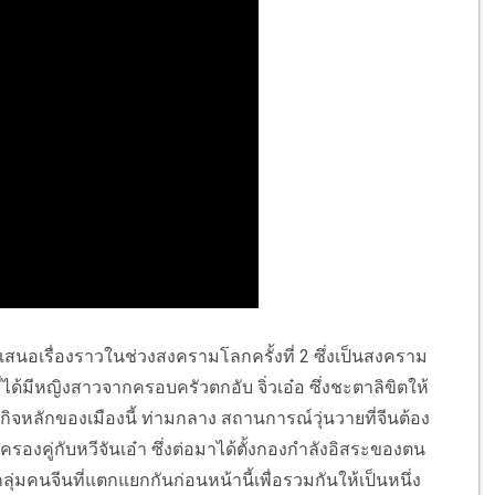
องราวในช่วงสงครามโลกครั้งที่ 2 ซึ่งเป็นสงคราม
ี่ได้มีหญิงสาวจากครอบครัวตกอับ จิ่วเอ๋อ ซึ่งชะตาลิขิตให้
กิจหลักของเมืองนี้ ท่ามกลาง สถานการณ์วุ่นวายที่จีนต้อง
ครองคู่กับหวีจันเอ๋า ซึ่งต่อมาได้ตั้งกองกำลังอิสระของตน
กลุ่มคนจีนที่แตกแยกกันก่อนหน้านี้เพื่อรวมกันให้เป็นหนึ่ง