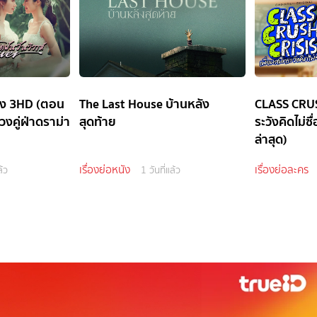
่อง 3HD (ตอน
The Last House บ้านหลัง
CLASS CRUS
วงคู่ฝ่าดราม่า
สุดท้าย
ระวังคิดไม่ซ
ล่าสุด)
เรื่องย่อหนัง
เรื่องย่อละคร
ล้ว
1 วันที่แล้ว