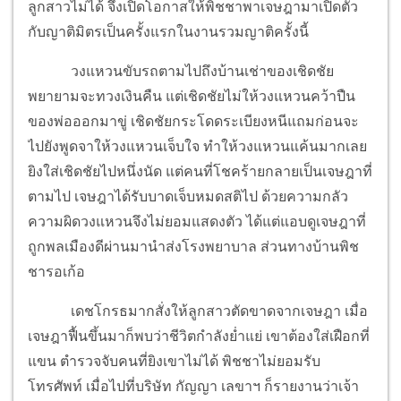
ลูกสาวไม่ได้ จึงเปิดโอกาสให้พิชชาพาเจษฎามาเปิดตัว
กับญาติมิตรเป็นครั้งแรกในงานรวมญาติครั้งนี้
วงแหวนขับรถตามไปถึงบ้านเช่าของเชิดชัย
พยายามจะทวงเงินคืน แต่เชิดชัยไม่ให้วงแหวนคว้าปืน
ของพ่อออกมาขู่ เชิดชัยกระโดดระเบียงหนีแถมก่อนจะ
ไปยังพูดจาให้วงแหวนเจ็บใจ ทำให้วงแหวนแค้นมากเลย
ยิงใส่เชิดชัยไปหนึ่งนัด แต่คนที่โชคร้ายกลายเป็นเจษฎาที่
ตามไป เจษฎาได้รับบาดเจ็บหมดสติไป ด้วยความกลัว
ความผิดวงแหวนจึงไม่ยอมแสดงตัว ได้แต่แอบดูเจษฎาที่
ถูกพลเมืองดีผ่านมานำส่งโรงพยาบาล ส่วนทางบ้านพิช
ชารอเก้อ
เดชโกรธมากสั่งให้ลูกสาวตัดขาดจากเจษฎา เมื่อ
เจษฎาฟื้นขึ้นมาก็พบว่าชีวิตกำลังย่ำแย่ เขาต้องใส่เฝือกที่
แขน ตำรวจจับคนที่ยิงเขาไม่ได้ พิชชาไม่ยอมรับ
โทรศัพท์ เมื่อไปที่บริษัท กัญญา เลขาฯ ก็รายงานว่าเจ้า