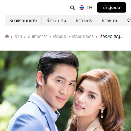
TH
เข้าสู่ระบบ
หน้าแรกบันเทิง
ข่าวบันเทิง
ข่าวละคร
ข่าวหนัง
รี
อ่าน
บันเทิงดารา
เรื่องย่อ
เรื่องย่อละคร
เรื่องย่อ สัญญา
แค้นแสนรัก