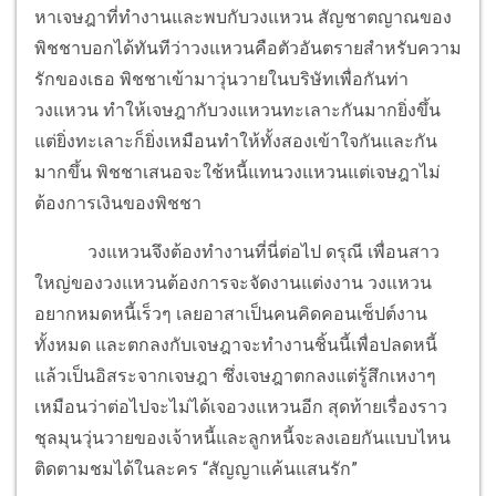
หาเจษฎาที่ทำงานและพบกับวงแหวน สัญชาตญาณของ
พิชชาบอกได้ทันทีว่าวงแหวนคือตัวอันตรายสำหรับความ
รักของเธอ พิชชาเข้ามาวุ่นวายในบริษัทเพื่อกันท่า
วงแหวน ทำให้เจษฎากับวงแหวนทะเลาะกันมากยิ่งขึ้น
แต่ยิ่งทะเลาะก็ยิ่งเหมือนทำให้ทั้งสองเข้าใจกันและกัน
มากขึ้น พิชชาเสนอจะใช้หนี้แทนวงแหวนแต่เจษฎาไม่
ต้องการเงินของพิชชา
วงแหวนจึงต้องทำงานที่นี่ต่อไป ดรุณี เพื่อนสาว
ใหญ่ของวงแหวนต้องการจะจัดงานแต่งงาน วงแหวน
อยากหมดหนี้เร็วๆ เลยอาสาเป็นคนคิดคอนเซ็ปต์งาน
ทั้งหมด และตกลงกับเจษฎาจะทำงานชิ้นนี้เพื่อปลดหนี้
แล้วเป็นอิสระจากเจษฎา ซึ่งเจษฎาตกลงแต่รู้สึกเหงาๆ
เหมือนว่าต่อไปจะไม่ได้เจอวงแหวนอีก สุดท้ายเรื่องราว
ชุลมุนวุ่นวายของเจ้าหนี้และลูกหนี้จะลงเอยกันแบบไหน
ติดตามชมได้ในละคร “สัญญาแค้นแสนรัก”