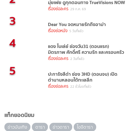
มุ่ยเฟย ดูทุกตอนทาง TrueVisions NOW
เรื่องย่อละคร
29 ก.ค. 69
3
Dear You จดหมายรักถึงอาม่า
เรื่องย่อหนัง
5 วันที่แล้ว
4
แดง ไบเล่ย์ ช่องวัน31 (ตอนแรก)
มิตรภาพ ศักดิ์ศรี ความรัก และครอบครัว
เรื่องย่อละคร
2 วันที่แล้ว
5
ปะการังสีดำ ช่อง 3HD (ตอนจบ) เปิด
ตำนานหลอนใต้ทะเลลึก
เรื่องย่อละคร
22 ชั่วโมงที่แล้ว
แท็กยอดนิยม
ข่าวบันเทิง
ดารา
ข่าวดารา
ไอจีดารา