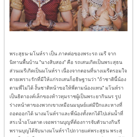
พระสุธน-มโนห์รา เป็น ภาคต่อของพระรถ เมรี จาก
นิทานพื้นบ้าน "นางสิบสอง" คือ รถเสนเกิดเป็นพระสุธน
ส่วนเมรีเกิดเป็นมโนห์รา เนื่องจากตอนที่นางเมรีตรอมใจ
ตายเพราะรักที่มีให้แก่รถเสนก็อธิษฐานว่า "ถ้าชาตินี้น้อง
ตามพี่ไม่ได้ งั้นชาติหน้าขอให้พี่ตามน้องแทน" มโนห์รา
เป็นธิดาองค์เล็กของท้าวทุมราชผู้เป็นพระยากินนร รูป
ร่างหน้าตาของพวกเขาเหมือนมนุษย์แต่มีปีกและหางที่
ถอดออกได้ นางมโนห์ราและพี่น้องทั้งหกได้ไปเล่นน้ำที่
สระน้ำอโนดาต เจอพรานบุญที่ต้องการจับตัวนางกินรี
พรานบุญได้จับนางมโนห์ราไปถวายแค่พระสุธน พระสุ