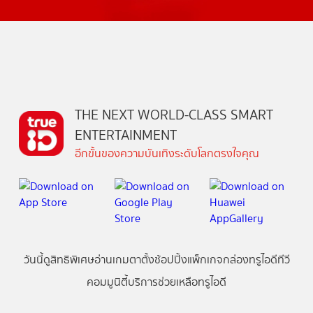
THE NEXT WORLD-CLASS SMART
ENTERTAINMENT
อีกขั้นของความบันเทิงระดับโลกตรงใจคุณ
วันนี้
ดู
สิทธิพิเศษ
อ่าน
เกม
ตาตั้ง
ช้อปปิ้ง
แพ็กเกจ
กล่องทรูไอดีทีวี
คอมมูนิตี้
บริการช่วยเหลือทรูไอดี