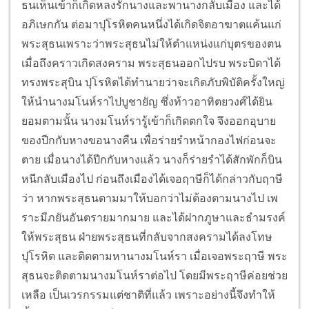
ธนเห็นเข้าก็เกิดหลงรักนางและพานางกลับเมือง และได้
อภิเษกกัน ต่อมาปุโรหิตคนหนึ่งได้เกิดจิตอาฆาตแค้นแก่
พระสุธนเพราะว่าพระสุธนไม่ให้ตำแหน่งแก่บุตรของตน
เมื่อถึงคราวเกิดสงคราม พระสุธนออกไปรบ พระบิดาได้
ทรงพระสุบิน ปุโรหิตได้ทำนายว่าจะเกิดภับพิบัติครั้งใหญ่
ให้นำนางมโนห์ราไปบูชายัญ ซึ่งท้าวอาทิตยวงศ์ได้ยิน
ยอมตามนั้น นางมโนห์รารู้เข้าก็เกิดตกใจ จึงออกอุบาย
ของปีกกับหางขอนางคืน เพื่อร่ายรำหน้ากองไฟก่อนจะ
ตาย เมื่อนางได้ปีกกับหางแล้ว นางก็ร่ายรำได้สักพักก็บิน
หนีกลับเมืองไป ก่อนถึงเมืองได้เจอฤาษีก็ได้กล่าวกับฤาษี
ว่า หากพระสุธนตามมาให้บอกว่าไม่ต้องตามนางไป เพ
ราะมีภยันอันตรายมากมาย และได้ฝากภูษาและธำมรงค์
ให้พระสุธน ฝ่ายพระสุธนที่กลับจากสงครามได้ลงโทษ
ปุโรหิต และติดตามหานางมโนห์รา เมื่อเจอพระฤาษี พระ
สุธนจะติดตามนางมโนห์ราต่อไป โดยมีพระฤาษีค่อยช่วย
เหลือ เป็นเวรกรรมแต่ชาติที่แล้ว เพราะอย่างนี้จึงทําให้