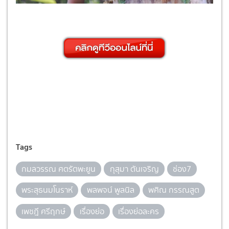
Tags
กมลวรรณ ศตรัตพะยูน
กุสุมา ตันเจริญ
ช่อง7
พระสุธนมโนราห์
พลพจน์ พูลนิล
พศิณ กรรณสูต
เพชฎี ศรีฤกษ์
เรื่องย่อ
เรื่องย่อละคร