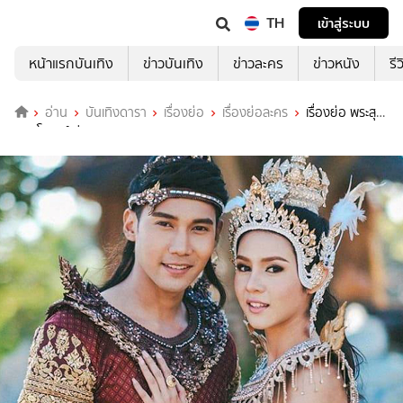
TH
เข้าสู่ระบบ
หน้าแรกบันเทิง
ข่าวบันเทิง
ข่าวละคร
ข่าวหนัง
รี
อ่าน
บันเทิงดารา
เรื่องย่อ
เรื่องย่อละคร
เรื่องย่อ พระสุ
ธนมโนราห์ ช่อง 7HD