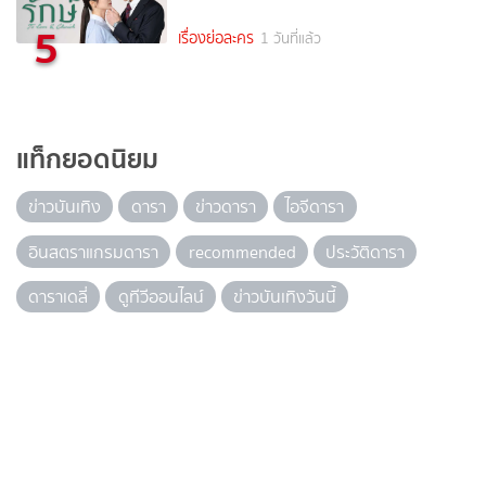
5
เรื่องย่อละคร
1 วันที่แล้ว
แท็กยอดนิยม
ข่าวบันเทิง
ดารา
ข่าวดารา
ไอจีดารา
อินสตราแกรมดารา
recommended
ประวัติดารา
ดาราเดลี่
ดูทีวีออนไลน์
ข่าวบันเทิงวันนี้