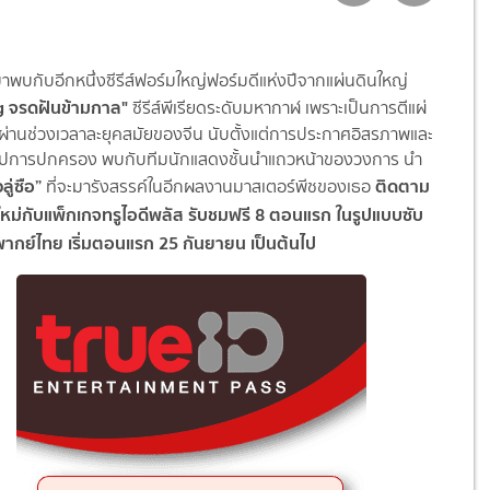
าพบกับอีกหนึ่งซีรีส์ฟอร์มใหญ่ฟอร์มดีแห่งปีจากแผ่นดินใหญ่
 จรดฝันข้ามกาล"
ซีรีส์พีเรียดระดับมหากาฬ เพราะเป็นการตีแผ่
วผ่านช่วงเวลาละยุคสมัยของจีน นับตั้งแต่การประกาศอิสรภาพและ
ูปการปกครอง พบกับทีมนักแสดงชั้นนำแถวหน้าของวงการ นำ
ลู่ซือ
”
ติดตาม
ที่จะมารังสรรค์ในอีกผลงานมาสเตอร์พีชของเธอ
ม่กับแพ็กเกจทรูไอดีพลัส รับชมฟรี
8
ตอนแรก ในรูปแบบซับ
ากย์ไทย เริ่มตอนแรก
25
กันยายน เป็นต้นไป