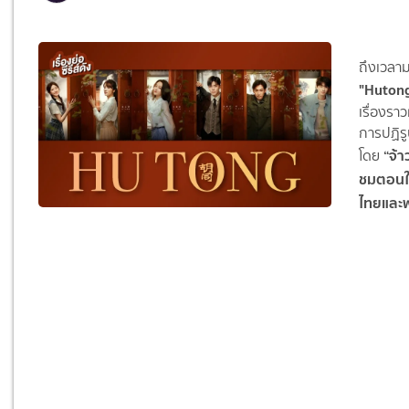
ถึงเวลาม
"Hutong
เรื่องรา
การปฏิร
“
จ้าว
โดย
ชมตอนให
ไทยและพ