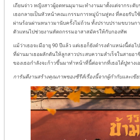
เถียนจ่าว หญิงสาวผู้อดทนมุมานะทำงานมาตั้งแต่จากระดับร
เธอกลายเป็นหัวหน้าคณะกรรมการหมู่บ้านหู่ทง ที่คอยรับใช
ผ่านร้อนผ่านหนาวมานับครั้งไม่ถ้วน ทั้งปราบปรามขบวนก
ตัวแทนไปช่วยงานหัตถกรรมอาสาสมัครให้กับกองทัพ
แม้ว่าเธอจะมีอายุ
90
ปีแล้ว แต่เธอก็ยังดำรงตำแหน่งนี้ต
ที่ผ่านมาเธอผลักดันให้ลูกสาวประสบความสำเร็จในสายอาชี
ของเธอกำลังจะก้าวขึ้นมาทำหน้าที่นี้ต่อจากที่เธอได้ปูทางเ
การันตีงานสร้างคุณภาพของซีรีส์เรื่องนี้จากผู้กำกับและเขีย