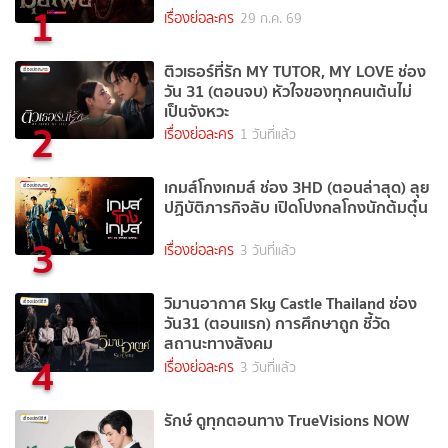
1
เรื่องย่อละคร
29 ก.ค. 69
ติวเธอร์ที่รัก MY TUTOR, MY LOVE ช่อง
วัน 31 (ตอนจบ) หัวใจของทุกคนเต้นไม่
เป็นจังหวะ
2
เรื่องย่อละคร
1 วันที่แล้ว
เกมส์โกงเกมส์ ช่อง 3HD (ตอนล่าสุด) ลุย
ปฏิบัติภารกิจลับ เปิดโปงกลโกงนักต้มตุ๋น
3
เรื่องย่อละคร
3 วันที่แล้ว
วิมานอากาศ Sky Castle Thailand ช่อง
วัน31 (ตอนแรก) การศึกษาถูก ชี้วัด
สถานะทางสังคม
4
เรื่องย่อละคร
3 วันที่แล้ว
รักษ์ ดูทุกตอนทาง TrueVisions NOW