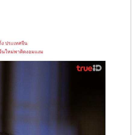
ิ่ง ประเทศจีน
ส์จีนใหม่พาติดงอมแงม