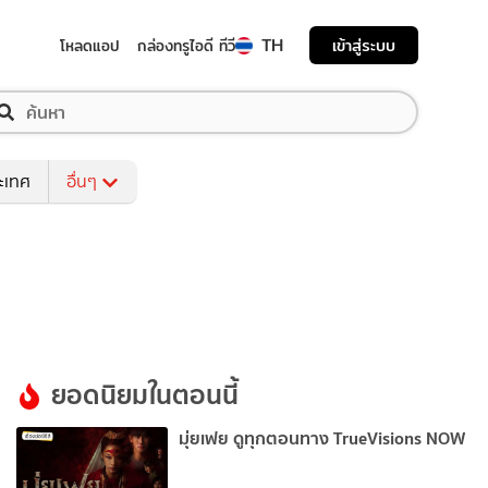
TH
เข้าสู่ระบบ
โหลดแอป
กล่องทรูไอดี ทีวี
ระเทศ
อื่นๆ
ยอดนิยมในตอนนี้
มุ่ยเฟย ดูทุกตอนทาง TrueVisions NOW