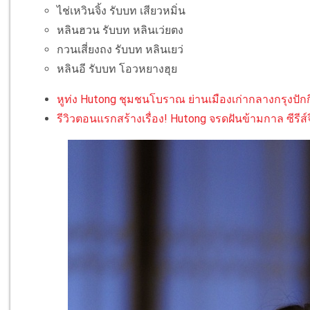
ไช่เหวินจิ้ง รับบท เสียวหมิ่น
หลินฮวน รับบท หลินเว่ยตง
กวนเสี่ยงถง รับบท หลินเยว่
หลินอี รับบท โอวหยางฮุย
หูท่ง Hutong ชุมชนโบราณ ย่านเมืองเก่ากลางกรุงปักก
รีวิวตอนแรกสร้างเรื่อง! Hutong จรดฝันข้ามกาล ซีรี