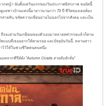
ากหญ้า นับตั้งแต่วันแรกของวันประกาศอิสรภาพ จนบัดนี้
้ดูแลชาวบ้านแห่งนี้มายาวนานกว่า
70
ปี ชีวิตของเธอต้อง
ารสายลับ
,
ขจัดความเขียนอ่านไม่ออกไปจากสังคม และเป็น
่อไป ถึงจะผ่านวันเกษียณของตัวเองมาหลายทศวรรษแล้วก็ตาม
พแบบที่เธออยากให้ตามรอย และปัจจุบันวันนี้
...
หลานสาว
อาไว้ให้ในช่วงชีวิตคนคนหนึ่ง
นบทจากซีรีส์ดัง
“Autumn Cicada
สายลับจักจั่น
”