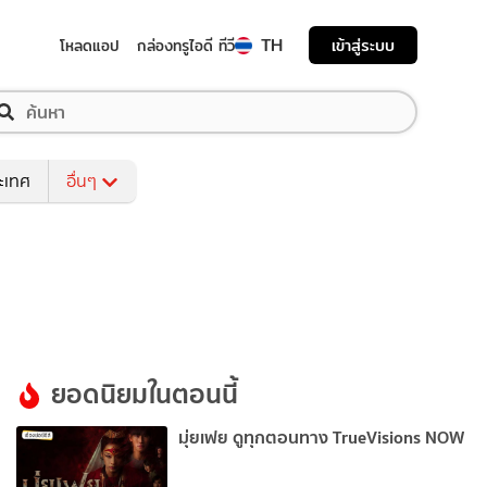
TH
เข้าสู่ระบบ
โหลดแอป
กล่องทรูไอดี ทีวี
ระเทศ
อื่นๆ
ยอดนิยมในตอนนี้
มุ่ยเฟย ดูทุกตอนทาง TrueVisions NOW