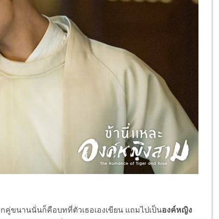
ลกคู่ขนานนั่นก็คือบทที่ตัวเธอเองเขียน แถมไปเป็น
องค์หญิง