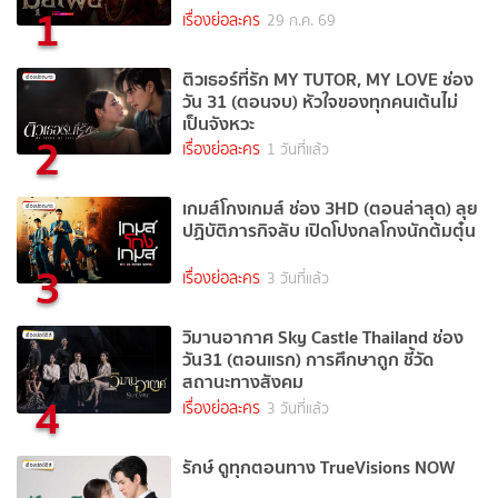
1
เรื่องย่อละคร
29 ก.ค. 69
ติวเธอร์ที่รัก MY TUTOR, MY LOVE ช่อง
วัน 31 (ตอนจบ) หัวใจของทุกคนเต้นไม่
เป็นจังหวะ
2
เรื่องย่อละคร
1 วันที่แล้ว
เกมส์โกงเกมส์ ช่อง 3HD (ตอนล่าสุด) ลุย
ปฏิบัติภารกิจลับ เปิดโปงกลโกงนักต้มตุ๋น
3
เรื่องย่อละคร
3 วันที่แล้ว
วิมานอากาศ Sky Castle Thailand ช่อง
วัน31 (ตอนแรก) การศึกษาถูก ชี้วัด
สถานะทางสังคม
4
เรื่องย่อละคร
3 วันที่แล้ว
รักษ์ ดูทุกตอนทาง TrueVisions NOW