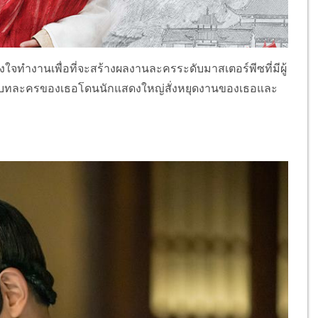
้งใจทำงานเพื่อที่จะสร้างผลงานละครระดับมาสเตอร์พีซที่มีผู้
เมื่อบทละครของเธอโดนนักแสดงใหญ่สั่งหยุดงานของเธอและ