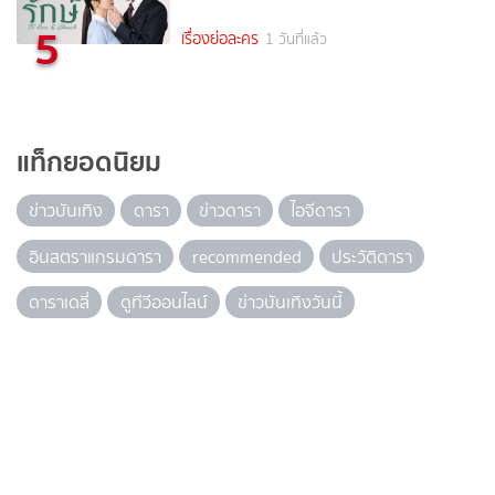
5
เรื่องย่อละคร
1 วันที่แล้ว
แท็กยอดนิยม
ข่าวบันเทิง
ดารา
ข่าวดารา
ไอจีดารา
อินสตราแกรมดารา
recommended
ประวัติดารา
ดาราเดลี่
ดูทีวีออนไลน์
ข่าวบันเทิงวันนี้