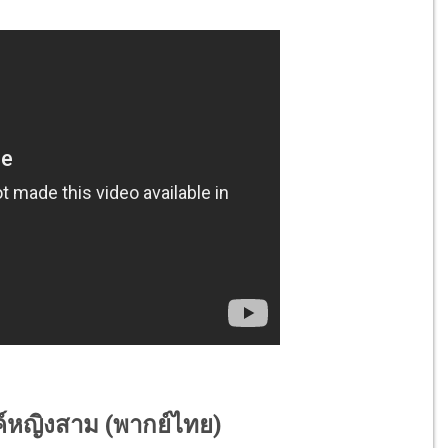
องค์หญิงสาม (พากย์ไทย)