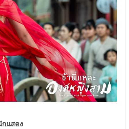
นักแสดง