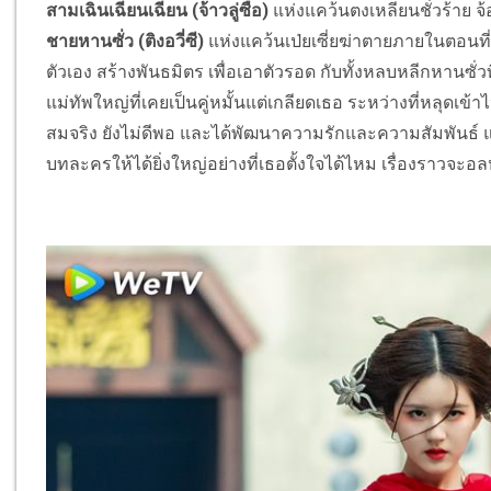
สามเฉินเฉียนเฉียน (จ้าวลู่ซือ)
แห่งแคว้นตงเหลียนชั่วร้าย จ
ชายหานซั่ว (ติงอวี่ซี)
แห่งแคว้นเป่ยเซี่ยฆ่าตายภายในตอนที่ส
ตัวเอง สร้างพันธมิตร เพื่อเอาตัวรอด กับทั้งหลบหลีกหานซั่
แม่ทัพใหญ่ที่เคยเป็นคู่หมั้นแต่เกลียดเธอ ระหว่างที่หลุดเข้
สมจริง ยังไม่ดีพอ และได้พัฒนาความรักและความสัมพันธ์ 
บทละครให้ได้ยิ่งใหญ่อย่างที่เธอตั้งใจได้ไหม เรื่องรา