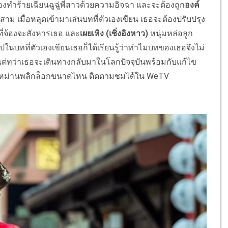
้องทำร้ายเฉียนฉูฉู่พี่สาวด้วยความอิจฉา และจะต้องถูก
องค์
าม เมื่อหลุดเข้ามาเล่นบทที่ตัวเองเขียน เธอจะต้องปรับปรุง
วที่จ้องจะสังหารเธอ และ
เผยเหิง (เซิ่งอิงหาว)
หนุ่มหล่อลูก
าไปในบทที่ตัวเองเขียนเธอก็ได้เรียนรู้ว่าทำไมบทของเธอจึงไม่
แต่ทว่าเธอจะเดินทางกลับมาในโลกปัจจุบันพร้อมกับแก้ไข
วจะอลหม่านพลิกล็อกขนาดไหน ติดตามชมได้ใน WeTV