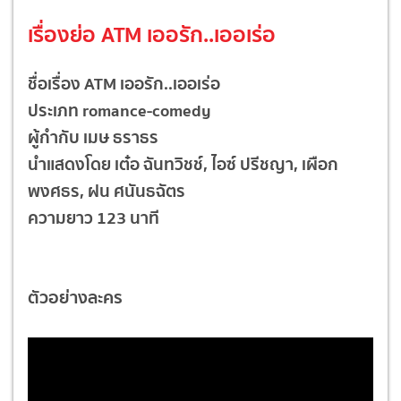
เรื่องย่อ ATM เออรัก..เออเร่อ
ชื่อเรื่อง ATM เออรัก..เออเร่อ
ประเภท
romance-
comedy
ผู้กำกับ
เมษ ธราธร
นำแสดงโดย เต๋อ
ฉันทวิชช์, ไอซ์ ปรีชญา, เผือก
พงศธร, ฝน ศนันธฉัตร
ความยาว 123 นาที
ตัวอย่างละคร