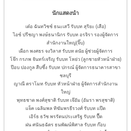
นักแสดงนำ
เต๋อ ฉันทวิชช์ ธนะเสวี รับบท สุริยะ (เสือ)
ไอซ์ ปรีชญา พงษ์ธนานิกร รับบท อรจิรา รองผู้จัดการ
สำนักงานใหญ่(จิ๊บ)
เผือก พงศธร จงวิลาส รับบท ดนัย ผู้ช่วยผู้จัดการ
โจ๊ก กรภพ จันทร์เจริญ รับบท โหย่ว (ลูกชายหัวหน้าฝ่าย)
ป๊อบ ปองกูล สืบซึ้ง รับบท ปกรณ์ ผู้จัดการธนาคารสาขา
ชลบุรี
ญาณี ตราโมท รับบท หัวหน้าฝ่าย ผู้จัดการสำนักงาน
ใหญ่
พุทธชาด พงศ์สุชาติ รับบท เจ๊อัม (อัมรา พรสุชาติ)
แจ็ค เฉลิมพล ทิฆัมพรธีรวงศ์ รับบท แป๊ด
เอิร์ธ ธวัช พรรัตนประเสริฐ รับบท ปื๊ด
ฝน ศนันธฉัตร ธนพัฒน์พิศาล รับบท ก๊อบ