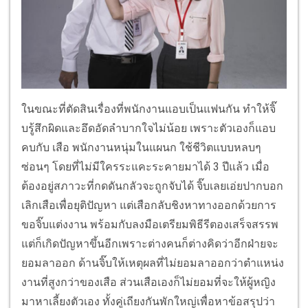
ในขณะที่ตัดสินเรื่องที่พนักงานแอบเป็นแฟนกัน ทำให้จิ๊
บรู้สึกผิดและอึดอัดลำบากใจไม่น้อย เพราะตัวเองก็แอบ
คบกับ เสือ พนักงานหนุ่มในแผนก ใช้ชีวิตแบบหลบๆ
ซ่อนๆ โดยที่ไม่มีใครระแคะระคายมาได้ 3 ปีแล้ว เมื่อ
ต้องอยู่สภาวะที่กดดันกลัวจะถูกจับได้ จิ๊บเลยเอ่ยปากบอก
เลิกเสือเพื่อยุติปัญหา แต่เสือกลับชิงหาทางออกด้วยการ
ขอจิ๊บแต่งงาน พร้อมกับลงมือเตรียมพิธีรีตองเสร็จสรรพ
แต่ก็เกิดปัญหาขึ้นอีกเพราะต่างคนก็ต่างคิดว่าอีกฝ่ายจะ
ยอมลาออก ด้านจิ๊บให้เหตุผลที่ไม่ยอมลาออกว่าตำแหน่ง
งานที่สูงกว่าของเสือ ส่วนเสือเองก็ไม่ยอมที่จะให้ผู้หญิง
มาหาเลี้ยงตัวเอง ทั้งคู่เถียงกันพักใหญ่เพื่อหาข้อสรุปว่า