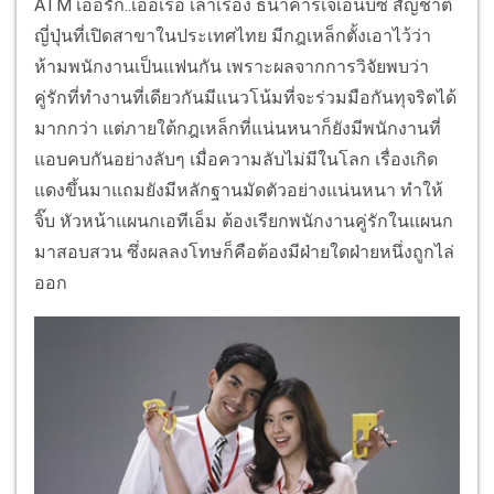
ATM เออรัก..เออเร่อ เล่าเรื่อง ธนาคารเจเอ็นบีซี สัญชาติ
ญี่ปุ่นที่เปิดสาขาในประเทศไทย มีกฎเหล็กตั้งเอาไว้ว่า
ห้ามพนักงานเป็นแฟนกัน เพราะผลจากการวิจัยพบว่า
คู่รักที่ทำงานที่เดียวกันมีแนวโน้มที่จะร่วมมือกันทุจริตได้
มากกว่า แต่ภายใต้กฎเหล็กที่แน่นหนาก็ยังมีพนักงานที่
แอบคบกันอย่างลับๆ เมื่อความลับไม่มีในโลก เรื่องเกิด
แดงขึ้นมาแถมยังมีหลักฐานมัดตัวอย่างแน่นหนา ทำให้
จิ๊บ หัวหน้าแผนกเอทีเอ็ม ต้องเรียกพนักงานคู่รักในแผนก
มาสอบสวน ซึ่งผลลงโทษก็คือต้องมีฝ่ายใดฝ่ายหนึ่งถูกไล่
ออก