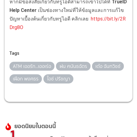
หากมีข้อสงสัยเกี่ยวกับทรูไอดีสามารถเข้าไปได้ที่
TrueID
Help Center
เป็นช่องทางใหม่ที่ให้ข้อมูลและการแก้ไข
ปัญหาเบื้องต้นเกี่ยวกับทรูไอดี คลิกเลย
https://bit.ly/2R
Drg8O
Tags
ATM เออรัก..เออเร่อ
ฝน ศนันธฉัตร
เต๋อ ฉันทวิชช์
เผือก พงศธร
ไอซ์ ปรีชญา
ยอดนิยมในตอนนี้
1