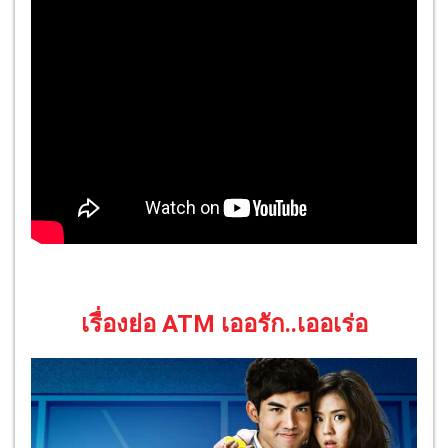
เรื่องย่อ ATM เออรัก..เออเร่อ