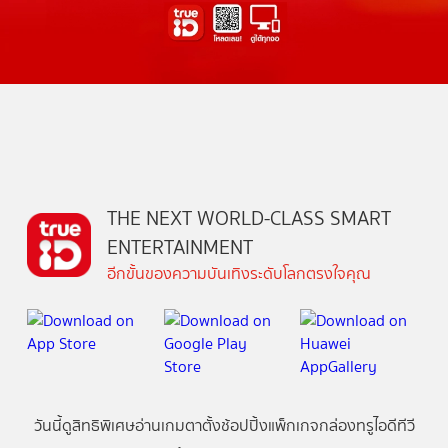
THE NEXT WORLD-CLASS SMART
ENTERTAINMENT
อีกขั้นของความบันเทิงระดับโลกตรงใจคุณ
วันนี้
ดู
สิทธิพิเศษ
อ่าน
เกม
ตาตั้ง
ช้อปปิ้ง
แพ็กเกจ
กล่องทรูไอดีทีวี