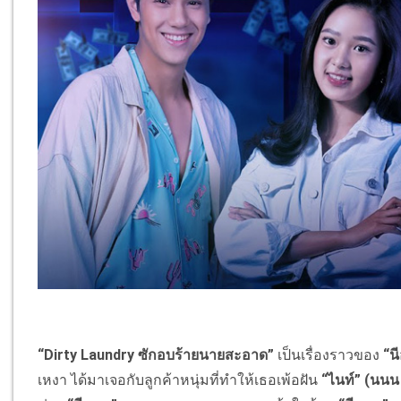
“
Dirty Laundry
ซักอบร้ายนายสะอาด”
เป็นเรื่องราวของ
“
น
เหงา ได้มาเจอกับลูกค้าหนุ่มที่ทำให้
เธอเพ้อฝัน
“ไนท์” (นนน 