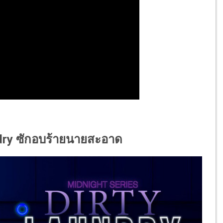
aundry ซักอบร้ายนายสะอาด