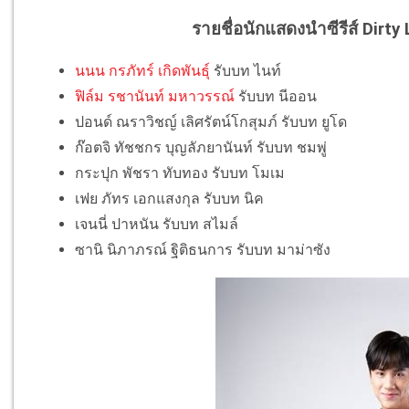
รายชื่อนักแสดงนำซีรีส์
Dirty
นนน กรภัทร์ เกิดพันธุ์
รับบท ไนท์
ฟิล์ม รชานันท์ มหาวรรณ์
รับบท นีออน
ปอนด์ ณราวิชญ์ เลิศรัตน์โกสุมภ์ รับบท ยูโด
ก๊อตจิ ทัชชกร บุญลัภยานันท์ รับบท ชมพู่
กระปุก พัชรา ทับทอง รับบท โมเม
เฟย ภัทร เอกแสงกุล รับบท นิค
เจนนี่ ปาหนัน รับบท สไมล์
ซานิ นิภาภรณ์ ฐิติธนการ รับบท มาม่าซัง