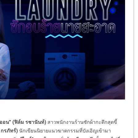
ีออน” (ฟิล์ม รชานันท์)
สาวพนักงานร้านซักผ้ากะดึกสุดขี้
กรภัทร์)
นักเขียนนิยายแนวฆาตกรรมที่บั
งเอิญเข้ามา