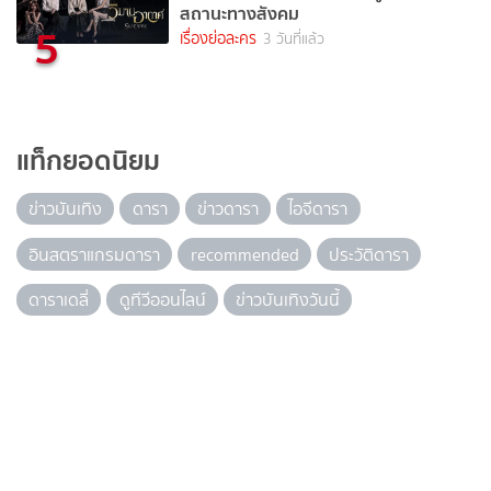
สถานะทางสังคม
5
เรื่องย่อละคร
3 วันที่แล้ว
แท็กยอดนิยม
ข่าวบันเทิง
ดารา
ข่าวดารา
ไอจีดารา
อินสตราแกรมดารา
recommended
ประวัติดารา
ดาราเดลี่
ดูทีวีออนไลน์
ข่าวบันเทิงวันนี้