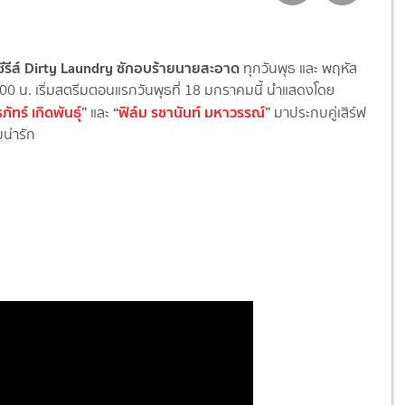
่อซีรีส์ Dirty Laundry ซักอบร้ายนายสะอาด
ทุกวันพุธ และ พฤหัส
00 น. เริ่มสตรีมตอนแรกวันพุธที่ 18 มกราคมนี้ นำแสดงโดย
ัทร์ เกิดพันธุ์
”
“
ฟิล์ม รชานันท์ มหาวรรณ์
”
และ
มาประกบคู่เสิร์ฟ
มน่ารัก