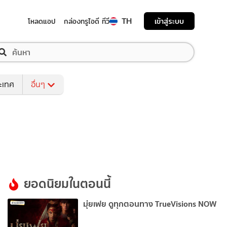
TH
เข้าสู่ระบบ
โหลดแอป
กล่องทรูไอดี ทีวี
ระเทศ
อื่นๆ
ยอดนิยมในตอนนี้
มุ่ยเฟย ดูทุกตอนทาง TrueVisions NOW