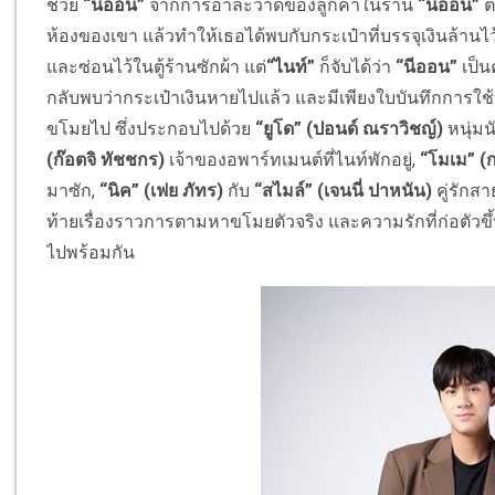
ช่วย
“นีออน”
จากการอาละวาดของลูกค้าในร้าน
“นีออน”
ต
ห้องของเขา แล้วทำให้เธอได้พบกับกระเป๋าที่
บรรจุเงินล้านไ
และซ่อนไว้ในตู้ร้านซักผ้า แต่
“ไนท์”
ก็จับได้ว่า
“นีออน”
เป็น
กลับพบว่ากระเป๋าเงิ
นหายไปแล้ว และมีเพียงใบบันทึกการใช้
ขโมยไป ซึ่งประกอบไปด้วย
“ยูโด” (ปอนด์ ณราวิชญ์)
หนุ่มน
(ก๊อตจิ ทัชชกร)
เจ้าของอพาร์ทเมนต์ที่ไนท์พั
กอยู่,
“โมเม” (
มาซัก,
“นิค” (เฟย ภัทร)
กับ
“สไมล์” (เจนนี่ ปาหนัน)
คู่รักสา
ท้ายเรื่
องราวการตามหาขโมยตัวจริง และความรักที่ก่อตัวขึ
ไปพร้อมกัน