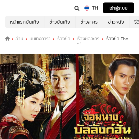
TH
เข้าสู่ระบบ
หน้าแรกบันเทิง
ข่าวบันเทิง
ข่าวละคร
ข่าวหนัง
รี
อ่าน
บันเทิงดารา
เรื่องย่อ
เรื่องย่อละคร
เรื่องย่อ The
Virtuous Queen of Han จอมนางบัลลังก์ฮั่น