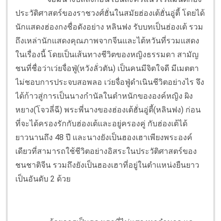
ประวัติศาสตร์ของราชวงศ์ฮั่นในสมัยฮ่องเต้ฮั่นอู่ตี้ โดยได้
นักแสดงฮ่องกงชื่อดังอย่าง หลินฟง รับบทเป็นฮ่องเต้ รวม
ถึงเหล่านักแสดงคุณภาพจากจีนและไต้หวันที่รวมแสดง
ในเรื่องนี้ โดยเป็นเส้นทางชีวิตของหญิงธรรมดา สามัญ
ชนที่ชื่อว่าเว่ยจื่อฟู่(หวังลั่วตัน) เป็นคนมีจิตใจดี มีเมตตา
ไม่ชอบการประจบสอพลอ เว่ยจื่อฟู่ดำเนินชีวิตอย่างไร จึง
ได้ก้าวสู่การเป็นนางกำนัลในตำหนักขององค์หญิง ผิง
หยาง(โจวลี่ฉี) พระพี่นางของฮ่องเต้ฮั่นอู่ตี้(หลินฟง) ก่อน
ที่จะได้ครองรักกับฮ่องเต้และอยู่ครองคู่ กับฮ่องเต้ได้
ยาวนานถึง 48 ปี และนางยังเป็นฮองเฮาเพียงพระองค์
เดียวที่สามารถใช้ชีวิตอย่างอิสระในประวัติศาสตร์ของ
ชนชาติจีน รวมถึงยังเป็นฮองเฮาที่อยู่ในตำแหน่งยืนยาว
เป็นอันดับ 2 ด้วย