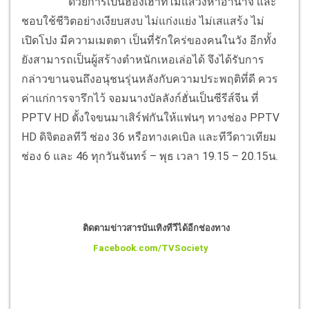
ด้วยการเป็นฮองเฮาที่ไม่แสวงหาอำนาจ และ
ชอบใช้ชีวิตอย่างเงียบสงบ ไม่แก่งแย่ง ไม่เสแสร้ง ไม่
เปิดโปง มีความเมตตา เป็นที่รักใคร่ของคนในวัง อีกทั้ง
ยังสามารถเป็นผู้สร้างตำหนักเหอเล่อได้ จึงได้รับการ
กล่าวขานจนถึงอนุชนรุ่นหลังกับความประพฤติที่ดี ควร
ค่าแก่การจารึกไว้ จอมนางบัลลังก์ฮั่นเป็นซีรีส์จีน ที่
PPTV HD ตั้งใจขนมาเสิร์ฟกันให้แฟนๆ ทางช่อง PPTV
HD ดิจิตอลทีวี ช่อง 36 หรือทางเคเบิล และทีวีดาวเทียม
ช่อง 6 และ 46 ทุกวันจันทร์ – พุธ เวลา 19.15 – 20.15น.
ติดตามข่าวสารบันเทิงทีวีได้อีกช่องทาง
Facebook.com/TVSociety