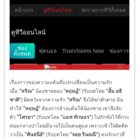
เรื่องราวของความแค้นที่แปรเปลี่
ยนเป็นความรัก
เมื่อ
“หริณ”
น้องชายของ “
หฤษฎ์”
(รับบทโดย
“อั้ม อธิ
ชาติ”
) ผิดหวังจากความรัก
“หริณ”
จึงได้ฆ่าตัวตาย นั่น
ทำให้
“หฤษฎ์”
ต้องการล้างแค้นให้น้องชาย เขาจึงจับ
ตัว
“โศรยา”
(รับบทโดย
“แอฟ ทักษอร”
) ไปกักขังไว้ที่กระ
ท่อมกลางป่
าโดยมีนายใบ้เป็นคนดูแล เพราะเข้าใจผิดคิด
ว่าเป็น
“ศันสนีย์”
(รับบทโดย
“จอย รินลณี”)
คนรักเก่าที่