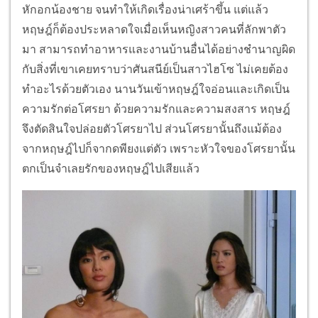
หักอกน้องชาย จนทำให้เกิดเรื่องน่าเศร้าขึ้น แต่แล้ว
หฤษฎ์ก็ต้องประหลาดใจเมื่
อเห็นหญิงสาวคนที่ลักพาตัว
มา สามารถทำอาหารและงานบ้านอื่นได้
อย่างชำนาญผิด
กับสิ่งที่
เขาเคยทราบว่าศันสนีย์เป็
นสาวไฮโซ ไม่เคยต้อง
ทำอะไรด้วยตัวเอง นานวันเข้าหฤษฎ์ใจอ่อนและเกิ
ดเป็น
ความรักต่อโศรยา ด้วยความรักและความสงสาร หฤษฎ์
จึงตัดสินใจปล่อยตั
วโศรยาไป ส่วนโศรยานั้นถึงแม้ต้
อง
จากหฤษฎ์ไปก็จากดพียงแต่ตัว เพราะหัวใจของโศรยานั้น
ตกเป็
นจำเลยรักของหฤษฎ์ไปเสียแล้ว