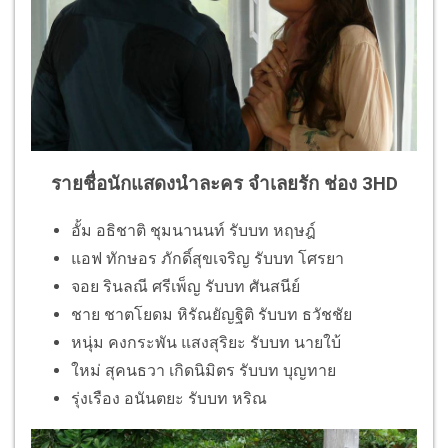
รายชื่อนักแสดงนำละคร จำเลยรัก ช่อง 3HD
อั้ม อธิชาติ ชุมนานนท์ รับบท หฤษฎ์
แอฟ ทักษอร ภักดิ์สุขเจริญ รับบท โศรยา
จอย รินลณี ศรีเพ็ญ รับบท ศันสนีย์
ชาย ชาตโยดม หิรัณยัญฐิติ รับบท ธวัชชัย
หนุ่ม คงกระพัน แสงสุริยะ รับบท นายใบ้
ใหม่ สุคนธวา เกิดนิมิตร รับบท บุญทาย
รุ่งเรือง อนันตยะ รับบท หริณ