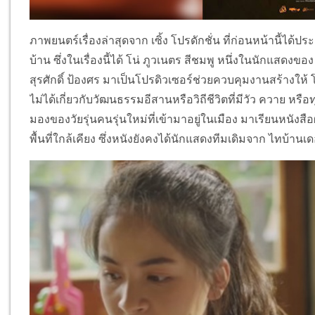
ภาพยนตร์เรื่องล่าสุดจาก เซิ้ง โปรดักชั่น ที่ก่อนหน้านี้ได้
บ้าน ซึ่งในเรื่องนี้ได้ โน่ ภูวเนตร สีชมพู หนึ่งในนักแสดงขอ
สุรศักดิ์ ป้องศร มาเป็นโปรดิวเซอร์ช่วยควบคุมงานสร้างให้ โด
ไม่ได้เกี่ยวกับวัฒนธรรมอีสานหรือวิถีชีวิตที่มีวัว ควาย หร
มองของวัยรุ่นคนรุ่นใหม่ที่เข้ามาอยู่ในเมือง มาเรียนหนัง
พื้นที่ใกล้เคียง ซึ่งหนังยังคงได้นักแสดงทีมเดิมจาก ไทบ้านเ