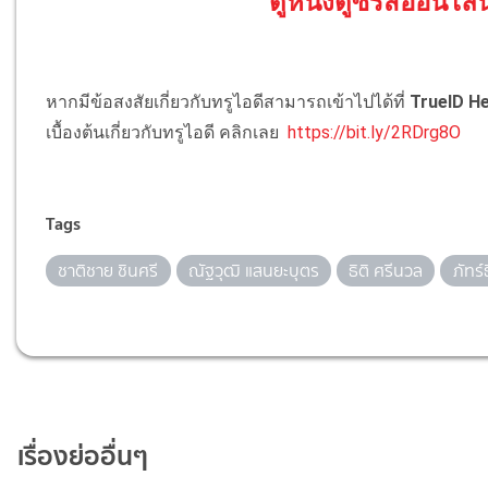
ดูหนังดูซีรีส์ออนไลน
หากมีข้อสงสัยเกี่ยวกับทรูไอดีสามารถเข้าไปได้ที่
TrueID He
เบื้องต้นเกี่ยวกับทรูไอดี คลิกเลย
https://bit.ly/2RDrg8O
Tags
ชาติชาย ชินศรี
ณัฐวุฒิ แสนยะบุตร
ธิติ ศรีนวล
ภัทร์
เรื่องย่ออื่นๆ