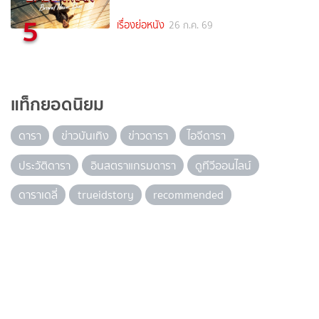
5
เรื่องย่อหนัง
26 ก.ค. 69
แท็กยอดนิยม
ดารา
ข่าวบันเทิง
ข่าวดารา
ไอจีดารา
ประวัติดารา
อินสตราแกรมดารา
ดูทีวีออนไลน์
ดาราเดลี่
trueidstory
recommended