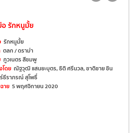
ย่อ รักหนูมั้ย
ง
รักหนูมั้ย
ท
ตลก / ดราม่า
บ
ภูวเนตร สีชมพู
งโดย
ณัฐวุฒิ แสนยะบุตร, ธิติ ศรีนวล, ชาติชาย ชิน
ทร์ธีราภรณ์ สุโพธิ์
ฉาย
5 พฤศจิกายน 2020