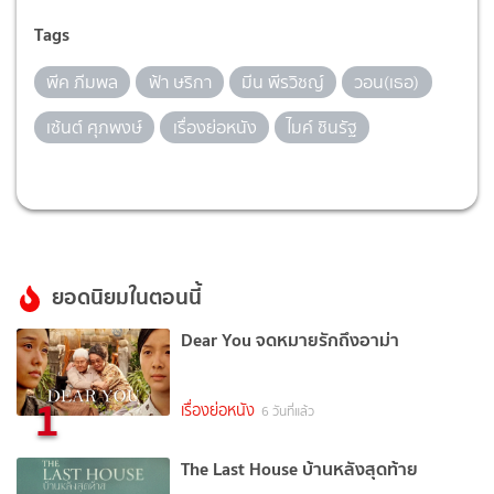
Tags
พีค ภีมพล
ฟ้า ษริกา
มีน พีรวิชญ์
วอน(เธอ)
เซ้นต์ ศุภพงษ์
เรื่องย่อหนัง
ไมค์ ชินรัฐ
ยอดนิยมในตอนนี้
Dear You จดหมายรักถึงอาม่า
1
เรื่องย่อหนัง
6 วันที่แล้ว
The Last House บ้านหลังสุดท้าย