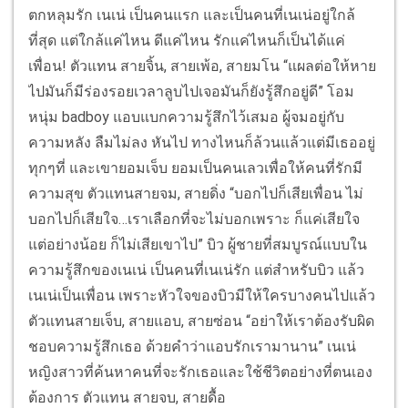
ตกหลุมรัก เนเน่ เป็นคนแรก และเป็นคนที่เนเน่อยู่ใกล้
ที่สุด แต่ใกล้แค่ไหน ดีแค่ไหน รักแค่ไหนก็เป็นได้แค่
เพื่อน! ตัวแทน สายจิ้น, สายเพ้อ, สายมโน “แผลต่อให้หาย
ไปมันก็มีร่องรอยเวลาลูบไปเจอมันก็ยังรู้สึกอยู่ดี” โอม
หนุ่ม badboy แอบแบกความรู้สึกไว้เสมอ ผู้จมอยู่กับ
ความหลัง ลืมไม่ลง หันไป ทางไหนก็ล้วนแล้วแต่มีเธออยู่
ทุกๆที่ และเขายอมเจ็บ ยอมเป็นคนเลวเพื่อให้คนที่รักมี
ความสุข ตัวแทนสายจม, สายดิ่ง “บอกไปก็เสียเพื่อน ไม่
บอกไปก็เสียใจ…เราเลือกที่จะไม่บอกเพราะ ก็แค่เสียใจ
แต่อย่างน้อย ก็ไม่เสียเขาไป” บิว ผู้ชายที่สมบูรณ์แบบใน
ความรู้สึกของเนเน่ เป็นคนที่เนเน่รัก แต่สําหรับบิว แล้ว
เนเน่เป็นเพื่อน เพราะหัวใจของบิวมีให้ใครบางคนไปแล้ว
ตัวแทนสายเจ็บ, สายแอบ, สายซ่อน “อย่าให้เราต้องรับผิด
ชอบความรู้สึกเธอ ด้วยคำว่าแอบรักเรามานาน” เนเน่
หญิงสาวที่ค้นหาคนที่จะรักเธอและใช้ชีวิตอย่างที่ตนเอง
ต้องการ ตัวแทน สายจบ, สายดื้อ