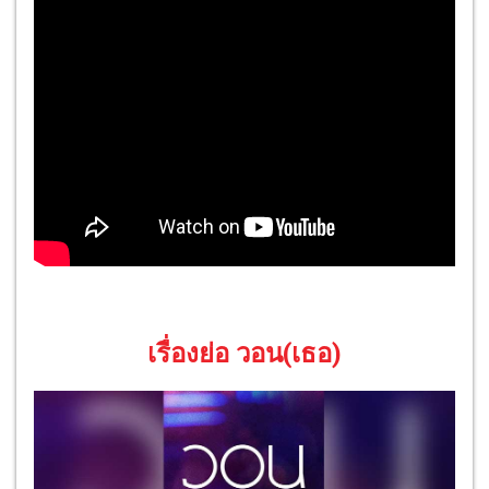
เรื่องย่อ วอน(เธอ)