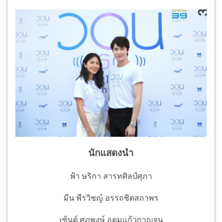
นักแสดงนำ
ฟ้า ษริกา สารทศิลป์ศุภา
มีน พีรวิชญ์ อรรถชิตสถาพร
เซ้นต์ ศุภพงษ์ อุดมแก้วกาญจน