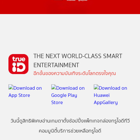
THE NEXT WORLD-CLASS SMART
ENTERTAINMENT
อีกขั้นของความบันเทิงระดับโลกตรงใจคุณ
วันนี้
ดู
สิทธิพิเศษ
อ่าน
เกม
ตาตั้ง
ช้อปปิ้ง
แพ็กเกจ
กล่องทรูไอดีทีวี
คอมมูนิตี้
บริการช่วยเหลือทรูไอดี