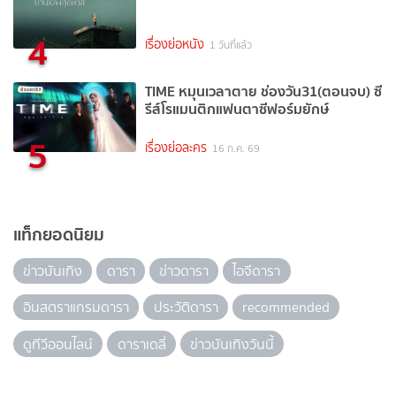
4
เรื่องย่อหนัง
1 วันที่แล้ว
TIME หมุนเวลาตาย ช่องวัน31(ตอนจบ) ซี
รีส์โรแมนติกแฟนตาซีฟอร์มยักษ์
5
เรื่องย่อละคร
16 ก.ค. 69
แท็กยอดนิยม
ข่าวบันเทิง
ดารา
ข่าวดารา
ไอจีดารา
อินสตราแกรมดารา
ประวัติดารา
recommended
ดูทีวีออนไลน์
ดาราเดลี่
ข่าวบันเทิงวันนี้