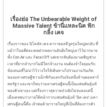
เรื่องย่อ The Unbearable Weight of
Massive Talent
ข้านี่แหละนิค ฟัก
กลิ้ง เคจ
เรื่องราวของ นิโคลัส เคจ ดาราฮอลลีวูดรุ่นใหญ่ตกอับ ที่
แม้ว่าในอดีตจะเคยฝากผลงานอันยิ่งใหญ่เอาไว้มากมาย
ทั้ง Con Air และ Face/Off แต่เขากลับต้องมาเผชิญช่วง
เวลาที่ยากลำบากไม่มีใครจ้างงาน จนต้องจำใจยอมรับ
ข้อเสนอที่ไม่น่าไว้วางใจให้เดินทางไปร่วมงานวันเกิด
ของมหาเศรษฐีชาวเม็กซิกันแลกกับเงินหนึ่งล้านดอลลาร์
สหรัฐฯ และเขาก็พบว่ามหาเศรษฐีคนนี้เป็นแฟนพันธุ์แท้
ของตัวเขาเอง แต่เรื่องราวสุดวายป่วงยังไม่จบลงแค่นี้
เมื่อเคจพบว่าภายใต้หน้ากากแฟนพันธุ์แท้ ‘นิค เคจ’ มหา
เศรษฐีคนนี้คือ เจ้าพ่อค้ายารายใหญ่ที่เป็นที่ต้องการตัว