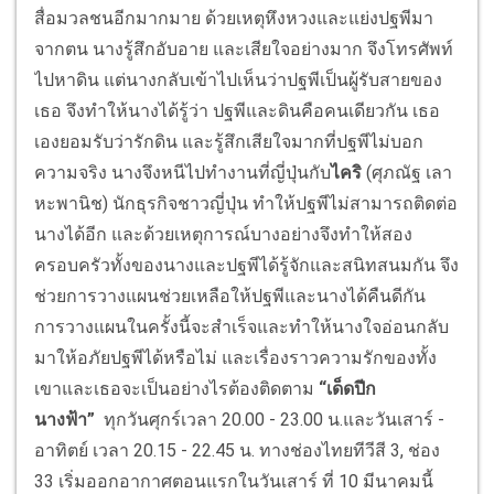
สื่อมวลชนอีกมากมาย ด้วยเหตุหึงหวงและแย่งปฐพีมา
จากตน นางรู้สึกอับอาย และเสียใจอย่างมาก จึงโทรศัพท์
ไปหาดิน แต่นางกลับเข้าไปเห็นว่าปฐพีเป็นผู้รับสายของ
เธอ จึงทำให้นางได้รู้ว่า ปฐพีและดินคือคนเดียวกัน เธอ
เองยอมรับว่ารักดิน และรู้สึกเสียใจมากที่ปฐพีไม่บอก
ความจริง นางจึงหนีไปทำงานที่ญี่ปุ่นกับ
ไคริ
(ศุภณัฐ เลา
หะพานิช) นักธุรกิจชาวญี่ปุ่น ทำให้ปฐพีไม่สามารถติดต่อ
นางได้อีก และด้วยเหตุการณ์บางอย่างจึงทำให้สอง
ครอบครัวทั้งของนางและปฐพีได้รู้จักและสนิทสนมกัน จึง
ช่วยการวางแผนช่วยเหลือให้ปฐพีและนางได้คืนดีกัน
การวางแผนในครั้งนี้จะสำเร็จและทำให้นางใจอ่อนกลับ
มาให้อภัยปฐพีได้หรือไม่ และเรื่องราวความรักของทั้ง
เขาและเธอจะเป็นอย่างไรต้องติดตาม
“เด็ดปีก
นางฟ้า”
ทุกวันศุกร์เวลา 20.00 - 23.00 น.และวันเสาร์ -
อาทิตย์ เวลา 20.15 - 22.45 น. ทางช่องไทยทีวีสี 3, ช่อง
33 เริ่มออกอากาศตอนแรกในวันเสาร์ ที่ 10 มีนาคมนี้