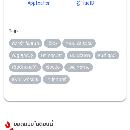
Application
@TrueID
Tags
คลาร่า ฉันชนก
ช่อง3
ณมน พัชรวลัย
ณัฐ ศุภณัฐ
นิ้ง ศรัณยา
มิ้น นวินดา
สนต์ ยุกต์
เด็ดปีกนางฟ้า
เรื่องย่อ
แพง ภิชาภัช
แพท แพทริเซีย
โก โกสินทร์
ยอดนิยมในตอนนี้