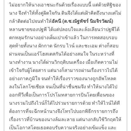
ไม่อยากให้นางเอาชนะกันด้วยเรื่องแบบนี้ แต่ด้วยทิฐิของ
นาง จึงทำให้ทั้งคู่ผิดใจกัน ดินจึงได้แต่เฝ้าคิดถึงนางแต่ไม่
กล้าติดต่อไปจนทำให้
อัคนี
(ด.ช.ณัฐพัชร์ นิมจิรวัฒน์)
หลานชายของปฐพี ได้แต่ปลอบใจและล้อเลียนว่าปฐพีได้
ตกหลุมรักนางอย่างเต็มเปาเข้าแล้ว ในการทดสอบรอบ
สุดท้ายทั้งนาง ผักกาด นักรบ ไวน์ และชะเอม ต่างก็สอบ
ผ่านจนเป็นแอร์โฮสเตสกันได้อย่างสมใจ ในระหว่างที่
นางทำงาน นางได้ผ่านวิกฤติบนเครื่อง เมื่อเกิดความไม่
เข้าใจกับผู้โดยสาร แต่นางก็สามารถผ่านเรื่องราวไปได้
อย่างภาคภูมิใจ จนทำให้เรื่องราวของนางถูกอัพโหลด
ลงในโลกโซเชียล จนเป็นที่น่าชื่นชมจึง ทำให้นางได้ไป
ออกทีวีเพื่อเป็นการโปรโมทสายการบินโดยเพื่อนของ
นางรวมไปถึงไวน์ก็ได้ไปร่วมรายการด้วย ทำให้ไวน์ได้ที
ต้องการที่จะฉีกหน้านางจึงโทรไปบอกพิธีกรรายการถึง
เรื่องราวที่บ้านของนางล้มละลาย แต่นางกลับใช้วิกฤตให้
เป็นโอกาสโดยเธอตอบรับความจริงอย่างเข้มแข็ง และ