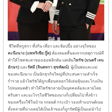
ชีวิตที่หรูหรา ทั้งกิน เที่ยว และช้อปปิ้ง อย่างจุใจของ
คะนึงนาง (แพทริเซีย กู๊ด)
ต้องหมดสิ้นลงจากเหตุการณ์ที่
ทำให้โชคชะตาของเธอพลิกผัน แต่เดิม
ไพรัช (มนตรี เจน
อักษร)
และ
รัศมี (จินตหรา สุขพัฒน์)
ผู้เป็นพ่อและแม่
ของคะนึงนาง เป็นนักธุรกิจใหญ่ที่ประสบความสำเร็จ
ร่ำรวย แล้วไพรัชได้ถูกเพื่อนหลอกให้เล่นหุ้นและโกงเงิน
ไปจนหมดตัว ทำให้ไพรัชกลายเป็นบุคคลล้มละลายโดย
พริบตา และอะไรๆในชีวิตของนางก็เปลี่ยนไป ทั้งข้าว
ของเครื่องใช้ในบ้าน รถยนต์ กระเป๋า รองเท้าแบรนด์เนม
ทั้งหลายที่นางเคยได้เป็นเจ้าของก็ถูกรัศมีผู้เป็นแม่นำไป