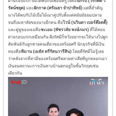
ผ่านรอบแรก จนได้พบกับเพื่อนที่รู้ใจคือ
นักรบ (วีรกิตต์ ว
รัตน์ชยุต)
และ
ผักกาด (ศรัณยา จำปาทิพย์)
แต่ที่สำคัญ
นางได้พบกับไม้เบื่อไม้เมาคู่ปรับตั้งแต่สมัยมัธยมปลาย
จนถึงมหาลัยของนางอีกคน คือ
ไวน์ (นวินดา เบอร์ต๊อดตี้)
และคู่หูของเธอคือ
ชะเอม (พัชรวลัย พงษ์ภมร)
ที่ได้สอบ
ผ่านรอบแรกเหมือนกัน ฝั่งรัศมีก็หวังอยากจะให้นางไปผูก
สัมพันธ์กับลูกชายคนเดียวของสร้อยศรี นักธุรกิจที่มีเงิน
ทองคือ
พิมาน (เมธัส ตรีรัตนวารีสิน)
โดยที่รัศมีไม่รู้เลย
ว่าหลังจากที่สามีของสร้อยศรีพลาดท่าเสียทีถูกหลอกเอา
เงินจนสถานะการเงินทางบ้านตกอยู่ในขั้นวิกฤตเช่น
เดียวกัน