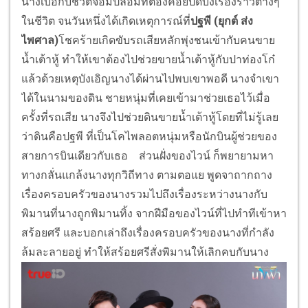
นางเบื่อกับชีวิตจอมปลอมที่ต้องคอยปิดบังเรื่องราวต่างๆ
ในชีวิต จนวันหนึ่งได้เกิดเหตุการณ์ที่
ปฐพี (ยุกต์ ส่ง
ไพศาล)
โชคร้ายเกิดขับรถเสียหลักพุ่งชนเข้ากับคนขาย
น้ำเต้าหู้ ทำให้เขาต้องไปช่วยขายน้ำเต้าหู้กับปาท่องโก๋
แล้วด้วยเหตุบังเอิญนางได้ผ่านไปพบเขาพอดี นางจำเขา
ได้ในนามของดิน ชายหนุ่มที่เคยเข้ามาช่วยเธอไว้เมื่อ
ครั้งที่รถเสีย นางจึงไปช่วยดินขายน้ำเต้าหู้โดยที่ไม่รู้เลย
ว่าดินคือปฐพี ที่เป็นโคไพลอตหนุ่มหรือนักบินผู้ช่วยของ
สายการบินเดียวกับเธอ ส่วนฝั่งของไวน์ ก็พยายามหา
ทางกลั่นแกล้งนางทุกวิถีทาง ตามตอแย พูดจาถากถาง
เรื่องครอบครัวของนางรวมไปถึงเรื่องระหว่างนางกับ
พิมานที่นางถูกพิมานทิ้ง จากฝีมือของไวน์ที่ไปทำทีเข้าหา
สร้อยศรี และบอกเล่าถึงเรื่องครอบครัวของนางที่กำลัง
ล้มละลายอยู่ ทำให้สร้อยศรีสั่งพิมานให้เลิกคบกับนาง