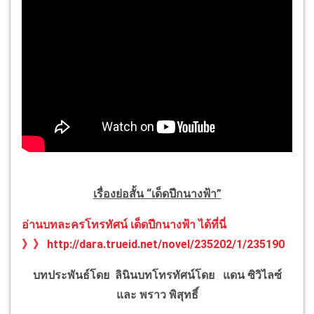
เรื่องย่อสั้น “เด็ดปีกนางฟ้า”
อ่านบทละครโทรทัศน์ เด็ดปีกนางฟ้า ได้ที่นี่
》》 http://dara.trueid.net/novel/235202/1/235190
บทประพันธ์โดย ลินิน
บทโทรทัศน์โดย แดน ซิวิไลซ์
และ พราว พิสุทธิ์