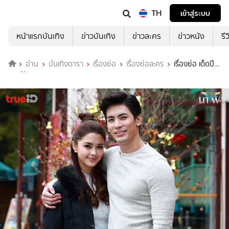
TH
เข้าสู่ระบบ
หน้าแรกบันเทิง
ข่าวบันเทิง
ข่าวละคร
ข่าวหนัง
รี
อ่าน
บันเทิงดารา
เรื่องย่อ
เรื่องย่อละคร
เรื่องย่อ เด็ดปีก
นางฟ้า