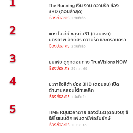
1
The Running เงิน งาน ความรัก ช่อง
3HD (ตอนล่าสุด)
เรื่องย่อละคร
1 วันที่แล้ว
2
แดง ไบเล่ย์ ช่องวัน31 (ตอนแรก)
มิตรภาพ ศักดิ์ศรี ความรัก และครอบครัว
เรื่องย่อละคร
2 วันที่แล้ว
3
มุ่ยเฟย ดูทุกตอนทาง TrueVisions NOW
เรื่องย่อละคร
29 ก.ค. 69
4
ปะการังสีดำ ช่อง 3HD (ตอนจบ) เปิด
ตำนานหลอนใต้ทะเลลึก
เรื่องย่อละคร
1 วันที่แล้ว
5
TIME หมุนเวลาตาย ช่องวัน31(ตอนจบ) ซี
รีส์โรแมนติกแฟนตาซีฟอร์มยักษ์
เรื่องย่อละคร
16 ก.ค. 69