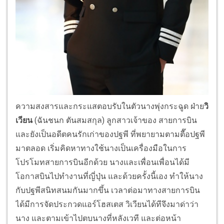
ความสงสารและกระแสตอบรับในตัวนางพุ่งกระฉูด ฝ่าย
วิ
เวียน
(ฉันชนก ตันสมสกุล) ลูกสาวเจ้าของ สายการบิน
และยังเป็นอดีตคนรักเก่าของปฐพี ที่พยายามตามตื๊อปฐพี
มาตลอด เริ่มคิดหาทางใช้นางเป็นเครื่องมือในการ
โปรโมทสายการบินอีกด้วย นางและเพื่อนเพื่อนได้มี
โอกาสบินไปทำงานที่ญี่ปุ่น และด้วยครั้งนี้เอง ทำให้นาง
กับปฐพีสนิทสนมกันมากขึ้น เวลาต่อมาทางสายการบิน
ได้มีการจัดประกวดแอร์โฮสเตส วิเวียนได้ทีจึงมาด่าว่า
นาง และตามเข้าไปตบนางที่หลังเวที และต่อหน้า