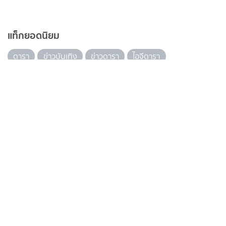
แท็กยอดนิยม
ดารา
ข่าวบันเทิง
ข่าวดารา
ไอจีดารา
อินสตราแกรมดารา
ประวัติดารา
recommended
ดูทีวีออนไลน์
ดาราเดลี่
ข่าวบันเทิงวันนี้
เรื่องย่ออื่นๆ