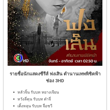
รายชื่อนักแสดงซีรีส์ ฟงเสิน ตำนานเทพพิชิตฟ้า
ช่อง 3HD
หลัวจิ้น รับบท หยางเจียน
หวังลี่คุน รับบท ต๋าจี่
เติ้งหลุน รับบท จื่อซวี