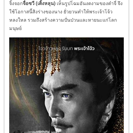
จิ้งจอก
จื่อซวี (เติ้งหลุน)
เห็นรูปโฉมอันงดงามของต๋าจี่ จึง
ใช้โอกาสนี้สิงร่างของนาง ยั่วยวนทำให้พระเจ้าโจ้ว
หลงใหล รวมถึงสร้างความปั่นป่วนและหายนะแก่โลก
มนุษย์