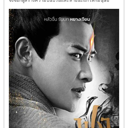
จิ้งจอกผู้สร้างความปั่นป่
วนและหายนะแก่โลกมนุษย์