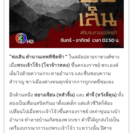
“
ฟงเสิน ตำนานเทพพิชิตฟ้า
”
ในสมัยปลายราชวงศ์ซาง
เมื่อ
พระเจ้าโจ้ว (โจวจ้าวหลง)
ขึ้นครองราชย์ พระองค์
เต็มไปด้วยความกระหายอำนาจ และชื่นชอบความ
สำราญ ชาวเมืองต่างทนทุกข์จากการถูกกดขี่ข่มเหง
อีกด้านหนึ่ง
หยางเจียน (หลัวจิ้น)
และ
ต๋าจี่ (หวังลี่คุน)
ทั้ง
สองเป็นเพื่อนสนิทกันมาตั้งแต่เด็ก แต่แล้วชีวิตก็ต้อง
เปลี่ยนไปเมื่อพระเจ้าโจ้วขึ้นครองราชย์ เหล่าขุนนางบ้า
อำนาจ ทำลายบ้านเกิดของพวกเขา ต๋าจี่ได้ถูกส่งไปเป็น
เครื่องบรรณาการแก่พระเจ้าโจ้ว ระหว่างนั้น ปีศาจ