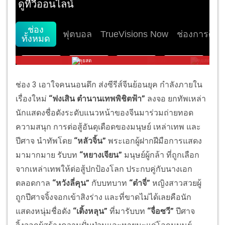
ช่อง
3
เอาใจคนนอนดึก ส่งซีรีส์จีนย้อนยุค กำลังภายใน
เรื่องใหม่
“
ฟงเสิน ตำนานเทพพิชิตฟ้า
”
ลงจอ ยกทัพเหล่า
นักแสดงชื่อดังระดั
บแนวหน้าของจีนมาร่วมถ่
ายทอด
ความสนุก
การต่อสู้อันดุเดือดของมนุษย์ เหล่าเทพ และ
ปีศาจ
นำทัพโดย
“
หลัวจิ้น
”
พระเอกผู้ฝากฝีมื
อการแสดง
มามากมาย รับบท
“
หยางเจียน
”
มนุษย์ผู้กล้า ที่ถูกเลือก
จากเหล่าเทพให้ต่อสู้
ปกป้องโลก ประกบคู่กับนางเอก
ตลอดกาล
“
หวังลี่คุน
”
กับบทบาท
“
ต๋าจี่
”
หญิงสาวสวยผู้
ถูกปี
ศาจจิ้งจอกเข้าสิงร่าง และที่ขาดไม่ได้เลยคือนั
ก
แสดงหนุ่มชื่อดัง
“
เติ้งหลุน
”
ที่มารับบท
“
จื่อซวี
”
ปีศาจ