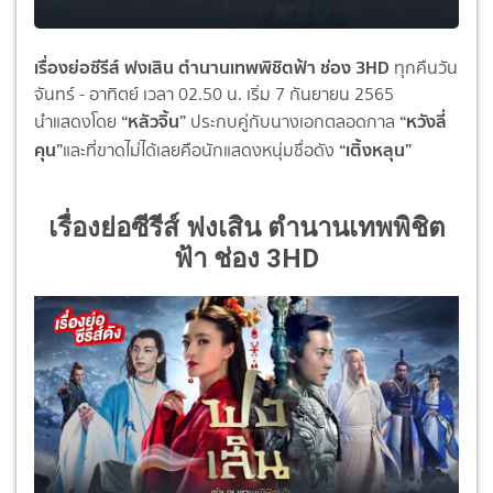
เรื่องย่อซีรีส์ ฟงเสิน ตำนานเทพพิชิตฟ้า ช่อง 3HD
ทุกคืนวัน
จันทร์ - อาทิตย์ เวลา 02.50 น. เริ่ม 7 กันยายน 2565
“
หลัวจิ้น
”
“
หวังลี่
นำแสดงโดย
ประกบคู่กับนางเอกตลอดกาล
คุน
”
“
เติ้งหลุน
”
และที่ขาดไม่ได้เลยคือนั
กแสดงหนุ่มชื่อดัง
เรื่องย่อซีรีส์ ฟงเสิน ตำนานเทพพิชิต
ฟ้า ช่อง 3HD