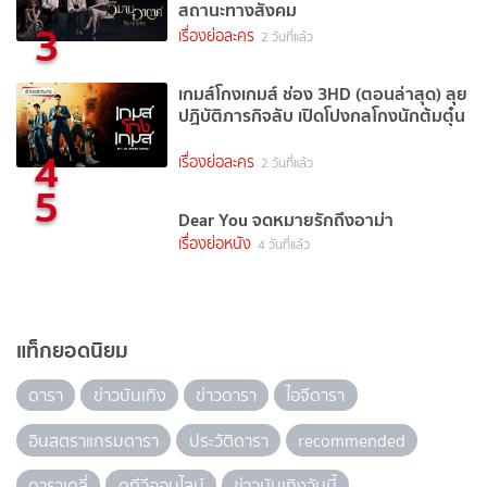
สถานะทางสังคม
3
เรื่องย่อละคร
2 วันที่แล้ว
เกมส์โกงเกมส์ ช่อง 3HD (ตอนล่าสุด) ลุย
ปฏิบัติภารกิจลับ เปิดโปงกลโกงนักต้มตุ๋น
4
เรื่องย่อละคร
2 วันที่แล้ว
5
Dear You จดหมายรักถึงอาม่า
เรื่องย่อหนัง
4 วันที่แล้ว
แท็กยอดนิยม
ดารา
ข่าวบันเทิง
ข่าวดารา
ไอจีดารา
อินสตราแกรมดารา
ประวัติดารา
recommended
ดาราเดลี่
ดูทีวีออนไลน์
ข่าวบันเทิงวันนี้