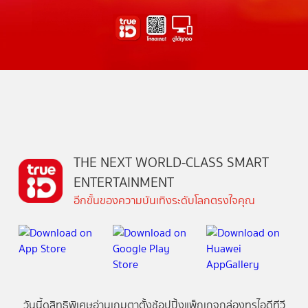
THE NEXT WORLD-CLASS SMART
ENTERTAINMENT
อีกขั้นของความบันเทิงระดับโลกตรงใจคุณ
วันนี้
ดู
สิทธิพิเศษ
อ่าน
เกม
ตาตั้ง
ช้อปปิ้ง
แพ็กเกจ
กล่องทรูไอดีทีวี