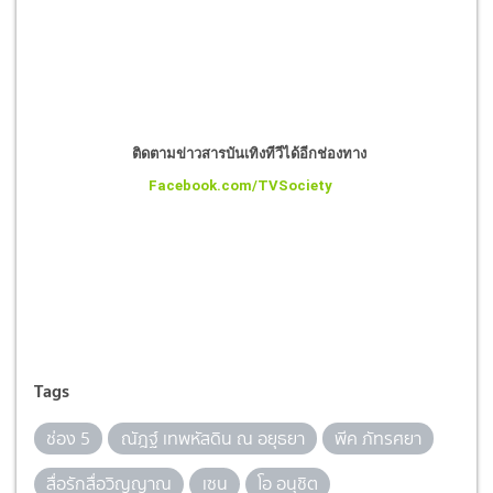
ติดตามข่าวสารบันเทิงทีวีได้อีกช่องทาง
Facebook.com/TVSociety
Tags
ช่อง 5
ณัฎฐ์ เทพหัสดิน ณ อยุธยา
พีค ภัทรศยา
สื่อรักสื่อวิญญาณ
เซน
โอ อนุชิต