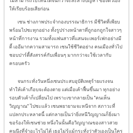
ไม่สามารถไปไหนได้จนกว่าจะสะสางปัญหา ของตัวเอง
ให้เรียบร้อยเสียก่อน
เซน ช่างภาพประจำกองบรรณาธิการ มีชีวิตที่เพียบ
พร้อมไปซะทุกอย่าง ทั้งรูปร่างหน้าตาที่ถูกอกถูกใจสาวๆ
หน้าที่การงาน รวมทั้งแฟนสาวที่แสนจะเพอร์เฟกอย่างมี
ดี้ เออีมากความสามารถ เซนใช้ชีวิตอย่าง คนเมืองทั่วไป
ชอบปาร์ตี้สังสรรค์กับเพื่อนๆ มากกว่าจะใช้เวลากับ
ครอบครัว
จนกระทั่งวันหนึ่งเซนประสบอุบัติเหตุร้ายแรงจน
ทำให้เค้าเกือบจะต้องตาย แต่เมื่อเค้าฟื้นขึ้นมา ทุกอย่าง
รอบตัวเค้าก็เปลี่ยนไป เพราะเขากลายเป็น "คนเห็น
วิญญาณ" ไปซะแล้ว เซนพยายามจะหนีจาก สภาวะที่
แปลกประหลาดนี้ แต่กลายเป็นว่ายิ่งหนีวิญญาณก็ยิ่งมา
ขอร้องให้เซนช่วย หนึ่งในนั้นคือวิญญาณของสาวสวย
คนนึงที่จำอะไรไม่ได้ เธอไม่รู้แม้กระทั่งว่าตัวเองเป็นใคร