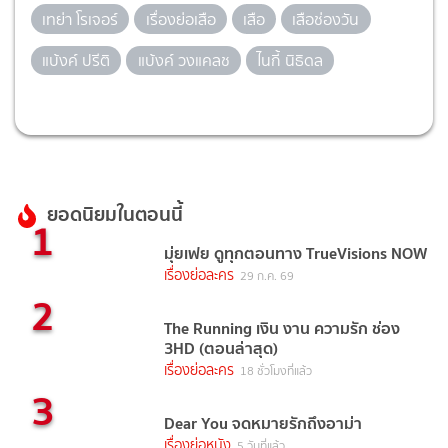
เทย่า โรเจอร์
เรื่องย่อเสือ
เสือ
เสือช่องวัน
แบ้งค์ ปรีติ
แบ้งค์ วงแคลช
ไนกี้ นิธิดล
ยอดนิยมในตอนนี้
1
มุ่ยเฟย ดูทุกตอนทาง TrueVisions NOW
เรื่องย่อละคร
29 ก.ค. 69
2
The Running เงิน งาน ความรัก ช่อง
3HD (ตอนล่าสุด)
เรื่องย่อละคร
18 ชั่วโมงที่แล้ว
3
Dear You จดหมายรักถึงอาม่า
เรื่องย่อหนัง
5 วันที่แล้ว