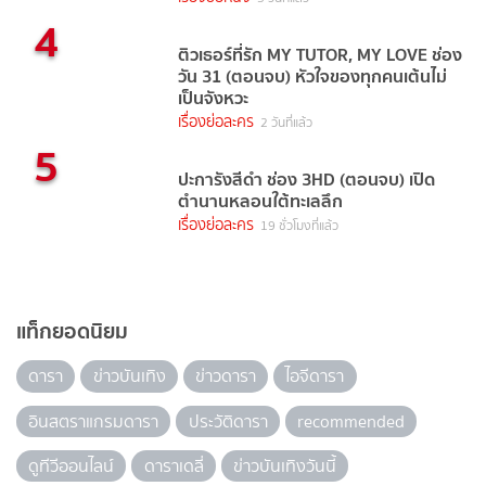
4
ติวเธอร์ที่รัก MY TUTOR, MY LOVE ช่อง
วัน 31 (ตอนจบ) หัวใจของทุกคนเต้นไม่
เป็นจังหวะ
เรื่องย่อละคร
2 วันที่แล้ว
5
ปะการังสีดำ ช่อง 3HD (ตอนจบ) เปิด
ตำนานหลอนใต้ทะเลลึก
เรื่องย่อละคร
19 ชั่วโมงที่แล้ว
แท็กยอดนิยม
ดารา
ข่าวบันเทิง
ข่าวดารา
ไอจีดารา
อินสตราแกรมดารา
ประวัติดารา
recommended
ดูทีวีออนไลน์
ดาราเดลี่
ข่าวบันเทิงวันนี้