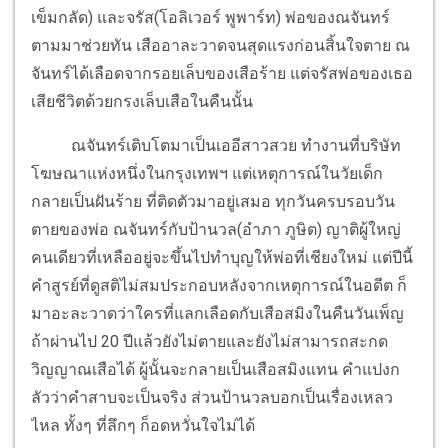
เข็มกลัด) และจรัส(โอลิเวอร์ พูพาร์ท) พ่อของณจันทร์
ตามมาช่วยทัน เสืออาละวาดจนสุดแรงก่อนสิ้นใจตาย ณ
จันทร์ได้เลือดจากรอยเล็บของเสือร้าย แต่จรัสพ่อของเธอ
เสียชีวิตด้วยกรงเล็บเสือในคืนนั้น
ณจันทร์เติบโตมาเป็นเออีสาวสวย ทำงานที่บริษัท
โฆษณาแห่งหนึ่งในกรุงเทพฯ แต่เหตุการณ์ในวัยเด็ก
กลายเป็นฝันร้าย ที่ติดตัวมาอยู่เสมอ ทุกวันครบรอบวัน
ตายของพ่อ ณจันทร์กับป้านวล(อำภา ภูษิต) ญาติผู้ใหญ่
คนเดียวที่เหลืออยู่จะขึ้นไปทำบุญให้พ่อที่เชียงใหม่ แต่ปีนี้
คำสูรย์ที่ดูสติไม่สมประกอบหลังจากเหตุการณ์ในอดีต ก็
มาอะละวาดว่าใครที่แลกเลือดกับเสือสมิงในคืนวันเพ็ญ
ถ้าผ่านไป 20 ปีแล้วยังไม่ตายและยังไม่สามารถสะกด
วิญญาณเสือได้ ผู้นั้นจะกลายเป็นเสือสมิงแทน คำแปงก
ลัวว่าคำสาบจะเป็นจริง ส่วนป้านวลบอกเป็นเรื่องเหลว
ไหล ทั้งๆ ที่ลึกๆ ก็อดหวั่นใจไม่ได้