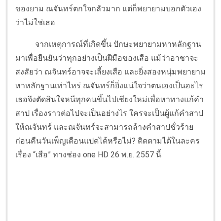
ของยาม ณจันทร์ตกใจกลัวมาก แต่ก็พยายามบอกตัวเอง
ว่าไม่ใช่เธอ
จากเหตุการณ์ที่เกิดขึ้น ปักษะพยายามหาหลักฐาน
มาเพื่อยืนยันว่าทุกอย่างเป็นฝีมือของเสือ แม้ว่าอาชาจะ
สงสัยว่า ณจันทร์อาจจะเลี้ยงเสือ และยิ่งสองหนุ่มพยายาม
หาหลักฐานเท่าไหร่ ณจันทร์ก็ยิ่งแน่ใจว่าตนเองเป็นอะไร
เธอจึงตัดสินใจหนีทุกคนขึ้นไปเชียงใหม่เพื่อหาทางแก้คำ
สาป เรื่องราวต่อไปจะเป็นอย่างไร ใครจะเป็นผู้แก้คำสาป
ให้ณจันทร์ และณจันทร์จะสามารถล้างคำสาปชั่วร้าย
ก่อนคืนวันเพ็ญเดือนแปดได้หรือไม่? ติดตามได้ในละคร
เรื่อง “เสือ” ทางช่อง one HD 26 พ.ย. 2557 นี้