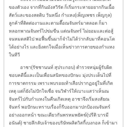
ของตัวเอง จากที่กินมังสวิรัต ก็เริ่มกระหายอยากกินเนื้อ
สัตว์และของสดดิบ วันหนึ่ง กำแหง(เพ็ญเพชร เพ็ญกุล)
ลูกค้าที่ติดต่องานและตามตื๊อณจันทร์มาตลอด ก็มา
หลอกพาณจันทร์ไปข่มขืน แต่ณจันทร์ ไม่ยอมและต่อสู้
จนหมดสติไป พอฟื้นขึ้นมาก็จำไม่ได้ว่ากลับมาที่คอนโด
ได้อย่างไร และยิ่งตกใจเมื่อเห็นข่าวการตายของกำแหง
ในทีวี
อาชา(รัชชานนท์ สุประกอบ) ตำรวจหนุ่มผู้รับผิด
ชอบคดีนี้และเป็นเพื่อนสนิทของปักษะ มุ่งประเด็นไปที่
การฆาตกรรม เพราะพบรอยเท้าเสือปรากฏอยู่ในที่เกิด
เหตุ แต่ก็ยังไม่ปักใจเชื่อ จนวิฬาร์ให้เบาะแสว่าเห็นณ
จันทร์ไปกับกำแหงในคืนเกิดเหตุ อาชาจึงเริ่มสงสัยณ
จันทร์ พอปักษะทราบเรื่องก็รีบออกมาปกป้องณจันทร์
อย่างออกหน้า ขณะเดียวกันพรหมพยัคฆ์(ปรีติ บารมี
อนันต์) ชายลึกลับเจ้าของบริษัทผลิตวิสกี้เบงกอล ก็เข้ามา