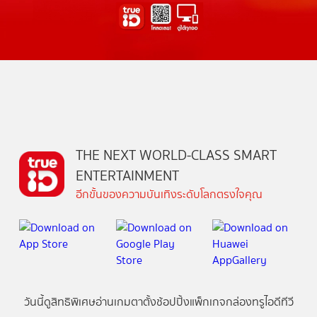
THE NEXT WORLD-CLASS SMART
ENTERTAINMENT
อีกขั้นของความบันเทิงระดับโลกตรงใจคุณ
วันนี้
ดู
สิทธิพิเศษ
อ่าน
เกม
ตาตั้ง
ช้อปปิ้ง
แพ็กเกจ
กล่องทรูไอดีทีวี