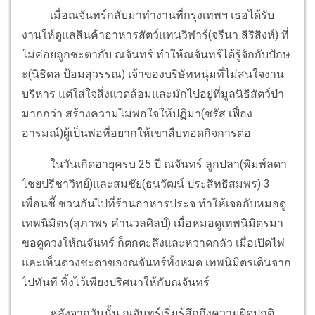
เมื่อณจันทร์กลับมาทำงานที่กรุงเทพฯ เธอได้รับ
งานให้ดูแลสินค้าอาหารสัตว์แทนวิฬาร์(จรีนา สิริสิงห์) ที่
ไม่ค่อยถูกชะตากับ ณจันทร์ ทำให้ณจันทร์ได้รู้จักกับปักษ
ะ(นิธิดล ป้อมสุวรรณ) เจ้าของบริษัทหนุ่มที่ไม่สนใจงาน
บริหาร แต่ใส่ใจสิ่งแวดล้อมและมักไปอยู่ที่มูลนิธิสัตว์ป่า
มากกว่า สร้างความไม่พอใจให้ปฏิมา(ชรัส เฟื่อง
อารมณ์)ผู้เป็นพ่อที่อยากให้เขาสืบทอดกิจการต่อ
ในวันเกิดอายุครบ 25 ปี ณจันทร์ ลูกปลา(พิมพ์ลดา
ไชยปรีชาวิทย์)และสมชัย(ธนวัฒน์ ประสิทธิสมพร) 3
เพื่อนซี้ ชวนกันไปที่ร้านอาหารประจ ทำให้เจอกับหมอดู
เทพนิมิตร(สุภาพร คำนวลศิลป์) เมื่อหมอดูเทพนิมิตรมา
ขอดูดวงให้ณจันทร์ ก็ตกตะลึงและหวาดกลัว เมื่อเปิดไพ่
และเห็นดวงชะตาของณจันทร์ทั้งหมด เทพนิมิตรเดินจาก
ไปทันที ทิ้งไว้เพียงปริศนาให้กับณจันทร์
หลังจากวันนั้น ณจันทร์เริ่มรู้สึกถึงความผิดปกติ