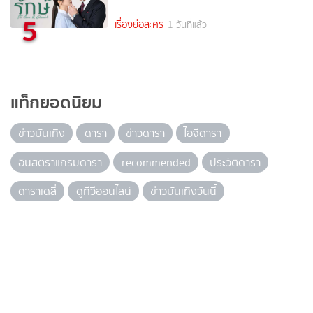
5
เรื่องย่อละคร
1 วันที่แล้ว
แท็กยอดนิยม
ข่าวบันเทิง
ดารา
ข่าวดารา
ไอจีดารา
อินสตราแกรมดารา
recommended
ประวัติดารา
ดาราเดลี่
ดูทีวีออนไลน์
ข่าวบันเทิงวันนี้