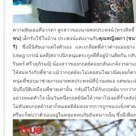
ความฝันเธอคือวรดา ลูกสาวของนายพลประพจน์ (ทรงสิทธิ์ 
พน)
เด็กรับใช้ในบ้าน ประพจน์แต่งงานกับ
คุณหญิงผกา (ชน
ริ)
ซึ่งมีนิสัยเอาแต่ใจตัวเอง และเกลียดพี่สาวต่างแม่อย่
(เจษฎาภรณ์ ผลดี)สถาปนิกหนุ่มตระกูลดีที่อยู่บ้านติดกัน 
รินทร์ ศรีวสุภิรมย์) น้องสาวของกฤตย์คอยกลั่นแกล้งวรดา
ให้สมหวังกับพี่ชาย แม้ว่ากฤตย์จะไม่เคยสนใจผาณิตเลยก็ตา
หนุ่มที่ชอบมาช่วยงานนายพลประพจน์ที่บ้านเสมอ แต่ขณะเดี
นับถือปิติเหมือนพี่ชายเท่านั้น กลับมีใจให้กับกฤตย์มากกว
อย่างหมดหัวใจ เย็นวันหนึ่งกฤตย์นัดให้วรดาไปเจอที่รั้วหล
ไม่ทันพบกฤตย์วรดาก็หมดสติล้มลงจากการถูกของแข็งฟาดอย่
ศรีษะก็พบว่าตัวเองอยู่ในหลุมหลบภัยอันหนาวเย็น ซึ่งมีเพีย