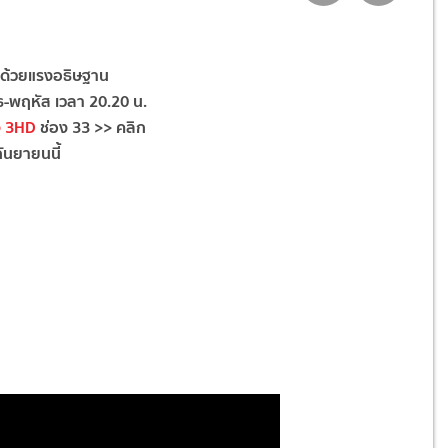
ด้วยแรงอธิษฐาน
ุธ-พฤหัส เวลา 20.20 น.
ง 3
HD
ช่อง 33 >> คลิก
กันยายนนี้