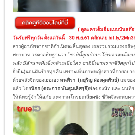
( ดูละครเต็มอิ่มแบบนันสต๊อป
วันรับฟรีทุกวัน ตั้งแต่วันนี้ - 30 พ.ย.61 คลิกเลย
bit.ly/2Mn
สาวผู้อาภัพจากชาติกำเนิดจะสิ้นสุดลง เธอรวบรวมแรงอธิษ
พยาบาท วรดาอธิษฐานว่า
“ชาตินี้ลูกเกิดมาโง่เขลาจนต้อง
พลัง มีอำนาจที่แข็งกล้าเหนือใคร ชาตินี้เขาพรากชีวิตลูก
ยั่งยืน)นอนฝันร้ายทุกคืน เพราะเห็นภาพหญิงสาวที่ตายอย่
ด้วยพลังจิตของเธอเอง
มนทิรา (มยุริญ ผ่องผุดพันธ์)
แม่ของเ
แล้ว โดย
นิกร (ตระการ พันธุมเลิศรุจี)
พ่อของนัท และ มนทิร
ให้นัทธรู้จักให้อภัย ละความโกรธเกลียดชัง ชีวิตจึงจะพบ