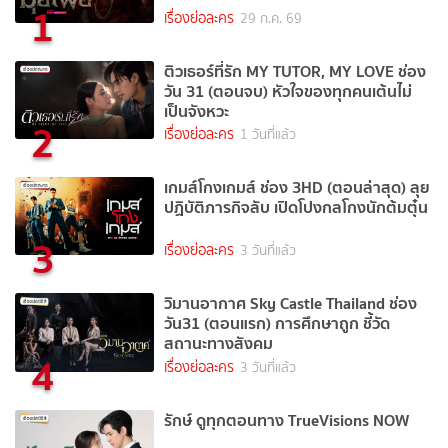
1
เรื่องย่อละคร
29 ก.ค. 69
ติวเธอร์ที่รัก MY TUTOR, MY LOVE ช่อง
วัน 31 (ตอนจบ) หัวใจของทุกคนเต้นไม่
เป็นจังหวะ
2
เรื่องย่อละคร
1 วันที่แล้ว
เกมส์โกงเกมส์ ช่อง 3HD (ตอนล่าสุด) ลุย
ปฏิบัติภารกิจลับ เปิดโปงกลโกงนักต้มตุ๋น
3
เรื่องย่อละคร
3 วันที่แล้ว
วิมานอากาศ Sky Castle Thailand ช่อง
วัน31 (ตอนแรก) การศึกษาถูก ชี้วัด
สถานะทางสังคม
4
เรื่องย่อละคร
3 วันที่แล้ว
รักษ์ ดูทุกตอนทาง TrueVisions NOW