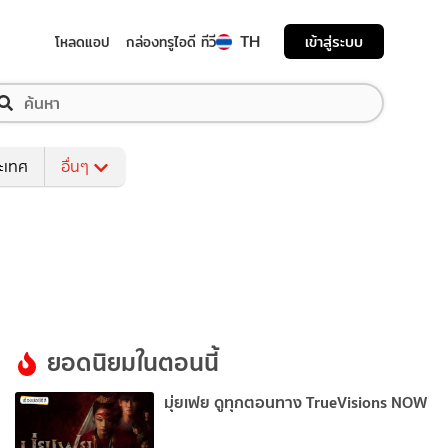
TH
เข้าสู่ระบบ
โหลดแอป
กล่องทรูไอดี ทีวี
ระเทศ
อื่นๆ
ยอดนิยมในตอนนี้
มุ่ยเฟย ดูทุกตอนทาง TrueVisions NOW