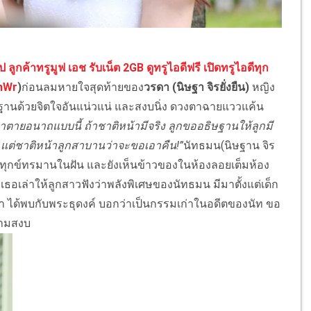
 ลูกค้าทรูมูฟ เอช รับเน็ต 2GB ดูทรูไอดีฟรี เปิดทรูไอดีทุก
3hWr
)
ก่อนลมหายใจสุดท้ายของ
วรดา (นิษฐา จิรยั่งยืน)
หญิง
ฐานด้วยจิตใจอันแน่วแน่ และสงบนิ่ง ดวงตาฉายแววแค้น
มาตายอนาถแบบนี้ ถ้าชาติหน้ามีจริง ลูกขออธิษฐานให้ลูกมี
ไป แต่ชาติหน้าลูกสาบานว่าจะขอเอาคืน
!”
นัทธมน(นิษฐาน จิร
างทุกข์ทรมานในฝัน และยังเห็นข้าวของในห้องลอยเต็มห้อง
ธอเล่าให้ลูกสาวฟังว่าพลังพิเศษของนัทธมน มีมาตั้งแต่เด็ก
า ได้พบกับพระธุดงค์ บอกว่าเป็นกรรมเก่าในอดีตของนัท ขอ
ความสงบ