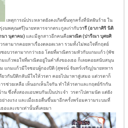
เหตุการณ์ประหลาดยังคงเกิดขึ้นทุกครั้งที่นัทฝันร้าย ใน
รุ่งนพคุณศรี)นายทหารจากตระกูลเก่ากับ
วารี (อาภาศิริ นิติ
านา นุตาคม)
และมีลูกสาวอีกคนคือ
ผาณิต (ปารีณา บุศยศิ
าง วรดามากคอยหาเรื่องตลอดเวลา รวมทั้งไม่พอใจที่กฤตย์
กลับชอบวรดามากกว่าเธอ โดยที่ผาณิตรวมหัวกับแกมแก้ว (พัช
แกมแก้วพอใจที่ผาณิตอยู่ในคำสั่งของเธอ ก็เลยคอยสนับสนุน
ม แกมแก้วมีใจชอบผู้กองปิติ (สุพจน์ จันทร์เจริญ)นายทหาร
ยวกันปิติกลับมีใจให้วรดา คอยไปมาหาสู่เสมอ แต่วรดาก็
่าการช่วยเหลือ เห็นอกเห็นใจกัน ทำให้วรดาและกฤตย์รักกัน
ังบ้าน ซึ่งทั้งสองแอบพบกันเป็นประจำ วรดาไปตามนัด แต่ยัง
างแรง และเมื่อเธอตื่นขึ้นมาอีกครั้งพร้อมความระบมที่
งเธอและเขาเท่านั้นที่เคยมา