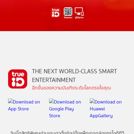
THE NEXT WORLD-CLASS SMART
ENTERTAINMENT
อีกขั้นของความบันเทิงระดับโลกตรงใจคุณ
วันนี้
ดู
สิทธิพิเศษ
อ่าน
เกม
ตาตั้ง
ช้อปปิ้ง
แพ็กเกจ
กล่องทรูไอดีทีวี