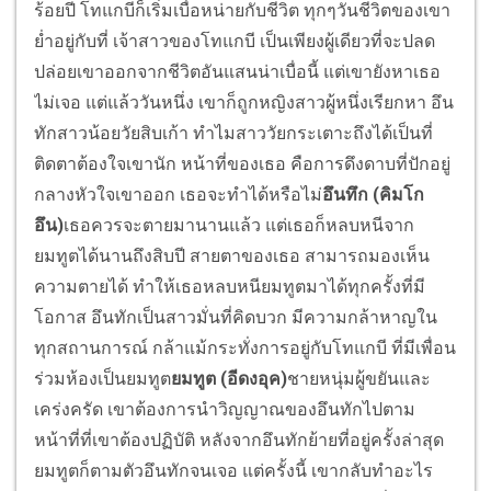
ร้อยปี โทแกบีก็เริ่มเบื่อหน่ายกับชีวิต ทุกๆวันชีวิตของเขา
ย่ำอยู่กับที่ เจ้าสาวของโทแกบี เป็นเพียงผู้เดียวที่จะปลด
ปล่อยเขาออกจากชีวิตอันแสนน่าเบื่อนี้ แต่เขายังหาเธอ
ไม่เจอ แต่แล้ววันหนึ่ง เขาก็ถูกหญิงสาวผู้หนึ่งเรียกหา อึน
ทักสาวน้อยวัยสิบเก้า ทำไมสาววัยกระเตาะถึงได้เป็นที่
ติดตาต้องใจเขานัก หน้าที่ของเธอ คือการดึงดาบที่ปักอยู่
กลางหัวใจเขาออก เธอจะทำได้หรือไม่
อึนทึก (คิมโก
อึน)
เธอควรจะตายมานานแล้ว แต่เธอก็หลบหนีจาก
ยมทูตได้นานถึงสิบปี สายตาของเธอ สามารถมองเห็น
ความตายได้ ทำให้เธอหลบหนียมทูตมาได้ทุกครั้งที่มี
โอกาส อึนทักเป็นสาวมั่นที่คิดบวก มีความกล้าหาญใน
ทุกสถานการณ์ กล้าแม้กระทั่งการอยู่กับโทแกบี ที่มีเพื่อน
ร่วมห้องเป็นยมทูต
ยมทูต (อีดงอุค)
ชายหนุ่มผู้ขยันและ
เคร่งครัด เขาต้องการนำวิญญาณของอึนทักไปตาม
หน้าที่ที่เขาต้องปฏิบัติ หลังจากอึนทักย้ายที่อยู่ครั้งล่าสุด
ยมทูตก็ตามตัวอึนทักจนเจอ แต่ครั้งนี้ เขากลับทำอะไร