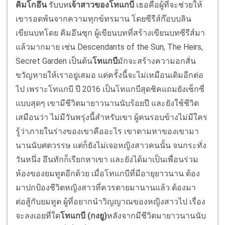
คิมโกอึน
รับบท
เจ้าสาวของโทแกบี
เธอคือผู้ที่จะช่วยให้
เขารอดพ้นจากความทุกข์ทรมาน โดยซีรีส์ก๊อบบลิน
เขียนบทโดย คิมอึนซุก ผู้เขียนบทที่สร้างเขียนบทซีรีส์มา
แล้วมากมาย เช่น Descendants of the Sun, The Heirs,
Secret Garden เป็นต้น
โทแกบี
มักจะสร้างความอกสั่น
ขวัญหายให้เราอยู่เสมอ แต่ครั้งนี้จะไม่เหมือนเดิมอีกต่อ
ไป เพราะโทแกบี ปี 2016 เป็นโทแกบีสุดชิคแถมยังเซ็กซี่
แบบสุดๆ เขามีชีวิตมายาวนานนับร้อยปี และยังใช้ชีวิต
เสมือนว่า ไม่มีวันพรุ่งนี้สำหรับเขา ผู้คนรอบข้างไม่มีใคร
รู้ว่าภายในร่างของเขาคืออะไร เขาตามหาของเขามา
นานนับศตวรรษ แต่ก็ยังไม่เจอหญิงสาวคนนั้น จนกระทั่ง
วันหนึ่ง อึนทักก็เรียกหาเขา และยังได้มาเป็นเพื่อนร่วม
ห้องของยมทูตอีกด้วย เมื่อโทแกบีที่มีอายุยาวนาน ต้อง
มาปกป้องชีวิตหญิงสาวที่ควรตายมานานแล้ว ต้องมา
ต่อสู้กับยมทูต ผู้ที่อยากนำวิญญาณของหญิงสาวไป เรื่อง
จะลงเอยที่ใด
โทแกบี (กงยู)
หลังจากมีชีวิตมายาวนานนับ