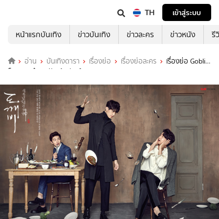
TH
เข้าสู่ระบบ
หน้าแรกบันเทิง
ข่าวบันเทิง
ข่าวละคร
ข่าวหนัง
รี
อ่าน
บันเทิงดารา
เรื่องย่อ
เรื่องย่อละคร
เรื่องย่อ Goblin
ก็อบลิน คำสาปรักผู้พิทักษ์วิญญาณ