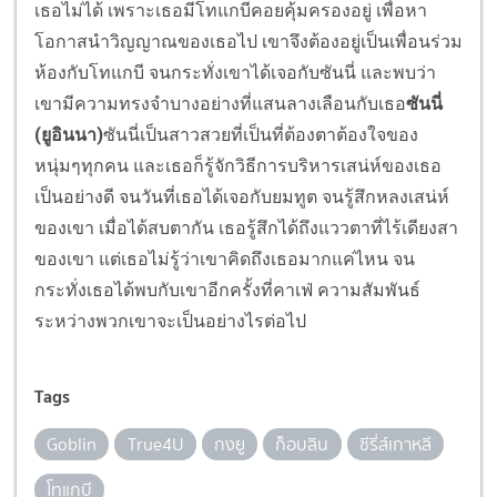
เธอไม่ได้ เพราะเธอมีโทแกบีคอยคุ้มครองอยู่ เพื่อหา
โอกาสนำวิญญาณของเธอไป เขาจึงต้องอยู่เป็นเพื่อนร่วม
ห้องกับโทแกบี จนกระทั่งเขาได้เจอกับซันนี่ และพบว่า
เขามีความทรงจำบางอย่างที่แสนลางเลือนกับเธอ
ซันนี่
(ยูอินนา)
ซันนี่เป็นสาวสวยที่เป็นที่ต้องตาต้องใจของ
หนุ่มๆทุกคน และเธอก็รู้จักวิธีการบริหารเสน่ห์ของเธอ
เป็นอย่างดี จนวันที่เธอได้เจอกับยมทูต จนรู้สึกหลงเสน่ห์
ของเขา เมื่อได้สบตากัน เธอรู้สึกได้ถึงแววตาที่ไร้เดียงสา
ของเขา แต่เธอไม่รู้ว่าเขาคิดถึงเธอมากแค่ไหน จน
กระทั่งเธอได้พบกับเขาอีกครั้งที่คาเฟ่ ความสัมพันธ์
ระหว่างพวกเขาจะเป็นอย่างไรต่อไป
Tags
Goblin
True4U
กงยู
ก็อบลิน
ซีรี่ส์เกาหลี
โทแกบี