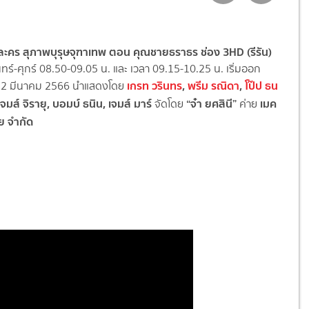
่อละคร สุภาพบุรุษจุฑาเทพ ตอน คุณชายธราธร ช่อง 3HD (รีรัน)
นทร์-ศุกร์ 08.50-09.05 น. และ เวลา 09.15-10.25 น. เริ่มออก
เกรท วรินทร
,
พรีม รณิดา
,
โป๊ป ธน
22 มีนาคม 2566 นำแสดงโดย
เจมส์ จิรายุ,
บอมบ์ ธนิน,
เจมส์ มาร์
“
จ๋า ยศสินี
”
เมค
จัดโดย
ค่าย
ย จำกัด