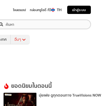
TH
เข้าสู่ระบบ
โหลดแอป
กล่องทรูไอดี ทีวี
ระเทศ
อื่นๆ
ยอดนิยมในตอนนี้
มุ่ยเฟย ดูทุกตอนทาง TrueVisions NOW