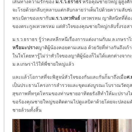
เส้นทางความรักของ
ม.ร.ว.ธราธร
หรือคุณชายใหญ่ ผู้สูงศั
จะโรยด้วยกลีบกุหลาบแต่กลับกลายว่าเต็มไปด้วยความลับซ่อน
พระบิดาของเขากับ
ม.ร.ว.เทวพันธ์
เทวพรหม ญาติสนิทที่ต้อ
ของตระกูลเทวพรหม แต่หัวใจของคุณชายใหญ่กลับรั้งรอสาวน้
ม.ร.ว.ธราธร รู้ว่าคงหลีกหนีเรื่องการแต่งงานกับม.ล.เกษราไ
หรือมะปราง
ญาติผู้น้องคอยตามเสมอ ด้วยวัยที่ห่างกันถึงเก้
ในใจโดยหารู้ไม่ว่าหัวใจของญาติผู้น้องก็ไม่ได้แตกต่างจากเ
ม.ล.เกษราไว้ให้พี่ชายใหญ่แล้ว
และแล้วโอกาสที่จะพิสูจน์หัวใจของกันและกันก็มาถึงเมื่อ
ศ.
เป็นประธานโครงการสำรวจและขุดแต่งบูรณะโบราณวัตถุสถ
สุขภาพที่ทรุดโทรมของท่านชายอาทิตยรังสีทำให้มะปรางไม
ขอร้องคุณชายใหญ่ขอติดตามไปดูแลบิดาด้วยโดยจะปลอมตั
ชายล้วนทั้งสิ้น