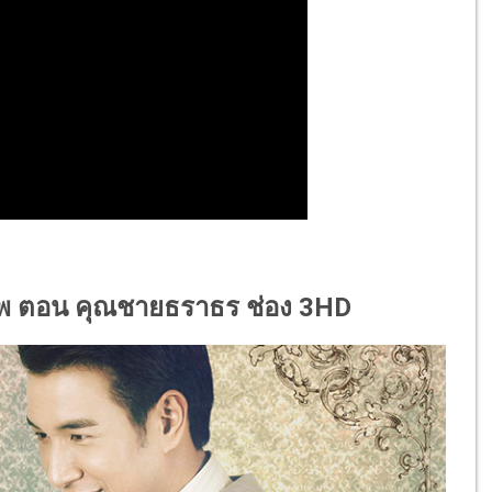
เทพ ตอน คุณชายธราธร ช่อง 3HD