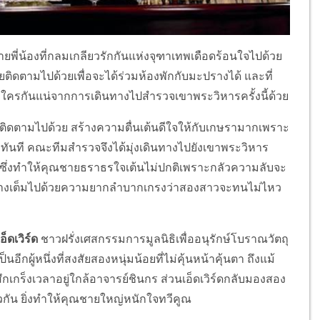
ายพี่น้องที่กลมเกลียวรักกันแห่งจุฑาเทพเดือดร้อนใจไปด้วย
ิดตามไปด้วยเพื่อจะได้ร่วมห้องพักกับมะปรางได้ และที่
บใครกันแน่จากการเดินทางไปสำรวจเขาพระวิหารครั้งนี้ด้วย
ิดตามไปด้วย สร้างความตื่นเต้นดีใจให้กับเกษรามากเพราะ
นที คณะทีมสำรวจจึงได้มุ่งเดินทางไปยังเขาพระวิหาร
ิซึ่งทำให้คุณชายธราธรใจเต้นไม่ปกติเพราะกลัวความลับจะ
ทางเต็มไปด้วยความยากลำบากเกรงว่าสองสาวจะทนไม่ไหว
เอ็ดเวิร์ด
ชาวฝรั่งเศสกรรมการมูลนิธิเพื่ออนุรักษ์โบราณวัตถุ
ู้หนึ่งที่สงสัยสองหนุ่มน้อยที่ไม่คุ้นหน้าคุ้นตา ถึงแม้
ึกเกร็งเวลาอยู่ใกล้อาจารย์ชินกร ส่วนเอ็ดเวิร์ดกลับมองสอง
วกัน ยิ่งทำให้คุณชายใหญ่หนักใจทวีคูณ