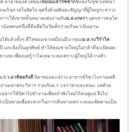
กดิ์ ทายาทองค์โตของ
หม่อมเจ้าวิชชากร
แห่งวังจุฑาเทพน่า
เร้นภายในจิตใจ ฉุดรั้งด้วยพันธะสัญญาที่ผู้ใหญ่ระหว่าง
งการให้เขาหมั้นหมายแต่งงานกับ
ม.ล.เกษรา
บุตรสาวคนโต
อยคนหนึ่งที่มีอดีตในวัยเด็กร่วมกันมาเนิ่นนาน
ม่ได้แล้วทั้งๆ ที่ใจของเขาเหมือนมีเงาของ
ม.ล.ระวีรำไพ
าปี และยังเป็นลูกศิษย์ ทำให้คุณชายใหญ่ไม่กล้าที่จะเปิดเผย
ขาเลย เพียงแต่รู้ว่าไม่เหมาะสมเพราะผู้ใหญ่ได้วางตัว
ม.ร.ว.อาทิตยรังสี
บิดาของมะปราง อาจารย์วิชาโบราณคดี
านเขาพระวิหาร ร่วมกับม.ร.ว.ธราธรและคณะ แต่ด้วย
่อยากให้บิดาไปทำงานเพียงลำพังโดยไร้คนดูแล จึงไป
วเป็นชายเพื่อสะดวกในการเดินทางเพราะคณะติดตามเป็น