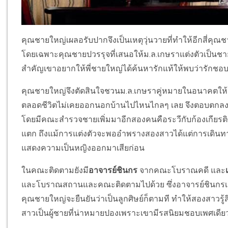
คุณชายใหญ่เผลอรับปากจึงเป็นเหตุวุ่นวายที่ทำให้อีกสี่คุณช
โดยเฉพาะคุณชายปวรรุจที่เสนอให้ม.ล.เกษราแต่งตัวเป็นชายต
สำคัญเขาอยากให้พี่ชายใหญ่ได้ค้นหารักแท้ให้พบว่ารักชอ
คุณชายใหญ่จึงตัดสินใจชวนม.ล.เกษราคู่หมายในอนาคตให้ต
ตลอดชีวิตไม่เคยออกนอกบ้านไปไหนไกลๆ เลย จึงตอบตกลงทั
โดยมีคณะสำรวจชายเพิ่มมาอีกสองคนคือระวีกับก้องเกียรต
แตก ถึงแม้การแต่งตัวจะพออำพรางสองสาวได้แต่การเดิน
แสดงความเป็นหญิงออกมาเสียก่อน
ในคณะติดตามยังมี
อาจารย์ชินกร
จากคณะโบราณคดี และ
และโบราณสถานและคณะติดตามไปด้วย ซึ่งอาจารย์ชินกรเป็นอีกผ
คุณชายใหญ่จะยืนยันว่าเป็นลูกศิษย์ก็ตามที ทำให้สองสาวรู้ส
สาวเป็นผู้ชายที่น่าหมายปองเพราะเขามีรสนิยมชอบเพศเดีย