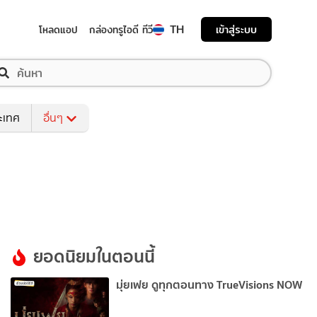
TH
เข้าสู่ระบบ
โหลดแอป
กล่องทรูไอดี ทีวี
ระเทศ
อื่นๆ
ยอดนิยมในตอนนี้
มุ่ยเฟย ดูทุกตอนทาง TrueVisions NOW