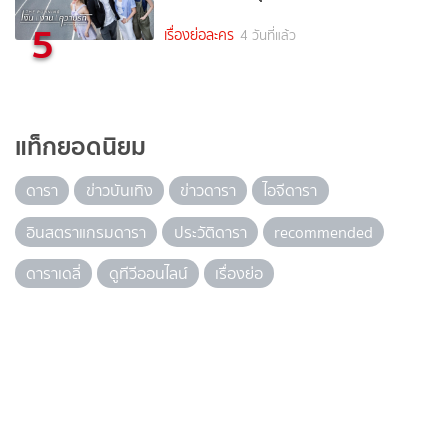
5
เรื่องย่อละคร
4 วันที่แล้ว
แท็กยอดนิยม
ดารา
ข่าวบันเทิง
ข่าวดารา
ไอจีดารา
อินสตราแกรมดารา
ประวัติดารา
recommended
ดาราเดลี่
ดูทีวีออนไลน์
เรื่องย่อ