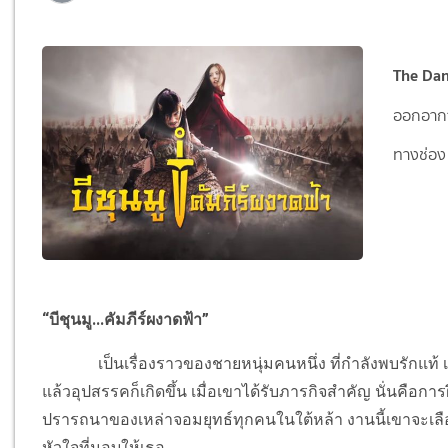
The Danc
ออกอากา
ทางช่อง
“บีชุนมู...คัมภีร์ผงาดฟ้า”
เป็นเรื่องราวของชายหนุ่มคนหนึ่ง ที่กำลังพบรักแท้ เขา
แล้วอุปสรรคก็เกิดขึ้น เมื่อเขาได้รับภารกิจสำคัญ นั่นคือก
ปรารถนาของเหล่าจอมยุ­ทธ์ทุกคนในใต้หล้า งานนี้เขาจะเลือกเ
หัวใจที่มอบให้เธอ