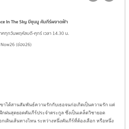
e In The Sky บีชุนมู คัมภีร์ผงาดฟ้า
ศทุกวันพฤหัสบดี-ศุกร์ เวลา 14.30 น.
 Now26 (ช่อง26)
ได้สานสัมพันธ์ความรักกับเธอจนก่อเกิดเ­ป็นความรัก แต่
ารฝึกฝนสุดยอดคัมภีร์ประจำตระกูล ซึ่งเป็นเคล็ดวิชายอด
ดินเส้นทางไหน ระหว่างหนึ่งคัมภีร์ที่ต้องเลือก หรือหนึ่ง