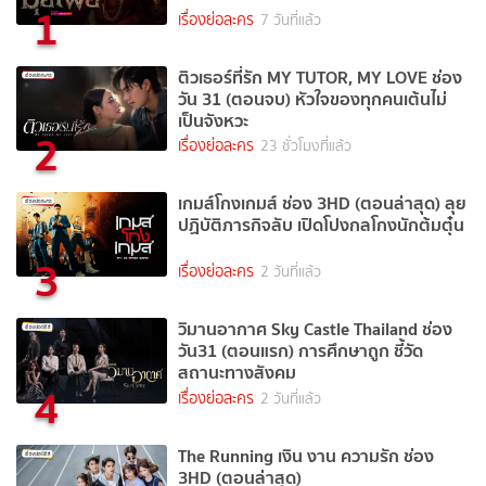
1
เรื่องย่อละคร
7 วันที่แล้ว
ติวเธอร์ที่รัก MY TUTOR, MY LOVE ช่อง
วัน 31 (ตอนจบ) หัวใจของทุกคนเต้นไม่
เป็นจังหวะ
2
เรื่องย่อละคร
23 ชั่วโมงที่แล้ว
เกมส์โกงเกมส์ ช่อง 3HD (ตอนล่าสุด) ลุย
ปฏิบัติภารกิจลับ เปิดโปงกลโกงนักต้มตุ๋น
3
เรื่องย่อละคร
2 วันที่แล้ว
วิมานอากาศ Sky Castle Thailand ช่อง
วัน31 (ตอนแรก) การศึกษาถูก ชี้วัด
สถานะทางสังคม
4
เรื่องย่อละคร
2 วันที่แล้ว
The Running เงิน งาน ความรัก ช่อง
3HD (ตอนล่าสุด)