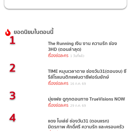
ยอดนิยมในตอนนี้
1
The Running เงิน งาน ความรัก ช่อง
3HD (ตอนล่าสุด)
เรื่องย่อละคร
1 วันที่แล้ว
2
TIME หมุนเวลาตาย ช่องวัน31(ตอนจบ) ซี
รีส์โรแมนติกแฟนตาซีฟอร์มยักษ์
เรื่องย่อละคร
16 ก.ค. 69
3
มุ่ยเฟย ดูทุกตอนทาง TrueVisions NOW
เรื่องย่อละคร
29 ก.ค. 69
4
แดง ไบเล่ย์ ช่องวัน31 (ตอนแรก)
มิตรภาพ ศักดิ์ศรี ความรัก และครอบครัว