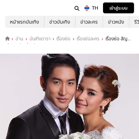
TH
เข้าสู่ระบบ
หน้าแรกบันเทิง
ข่าวบันเทิง
ข่าวละคร
ข่าวหนัง
รี
อ่าน
บันเทิงดารา
เรื่องย่อ
เรื่องย่อละคร
เรื่องย่อ สัญญา
แค้นแสนรัก ช่องวัน31