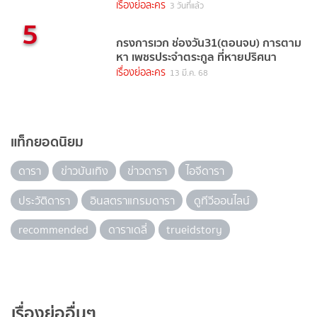
เรื่องย่อละคร
3 วันที่แล้ว
5
กรงการเวก ช่องวัน31(ตอนจบ) การตาม
หา เพชรประจำตระกูล ที่หายปริศนา
เรื่องย่อละคร
13 มี.ค. 68
แท็กยอดนิยม
ดารา
ข่าวบันเทิง
ข่าวดารา
ไอจีดารา
ประวัติดารา
อินสตราแกรมดารา
ดูทีวีออนไลน์
recommended
ดาราเดลี่
trueidstory
เรื่องย่ออื่นๆ