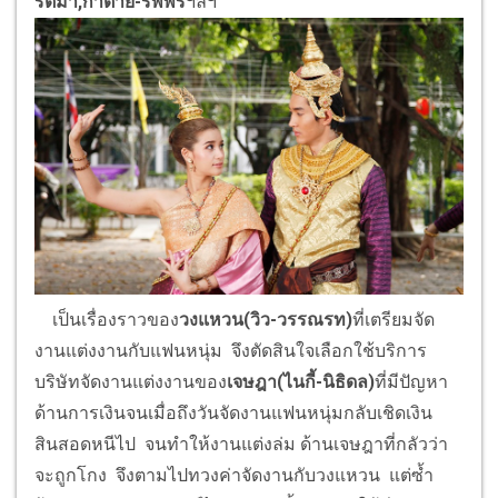
รติมา,กาต่าย-รพีพร
ฯลฯ
เป็นเรื่องราวของ
วง
แหวน
(วิว-วรรณรท)
ที่เตรียมจัด
งานแต่งงานกับแฟนหนุ่ม จึงตัดสินใจเลือกใช้บริการ
บริษัทจัดงานแต่งงานของ
เจษฎา
(ไนกี้-นิธิดล)
ที่มีปัญหา
ด้านการเงินจนเมื่อถึงวันจัดงานแฟนหนุ่มกลับเชิดเงิน
สินสอดหนีไป จนทำให้งานแต่งล่ม ด้านเจษฎาที่กลัวว่า
จะถูกโกง จึงตามไปทวงค่าจัดงานกับวงแหวน แต่ซ้ำ