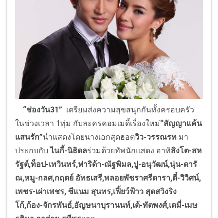
“
ช่องวัน
31
”
เตรียมส่งความสุขสนุกกันทั้งครอบครัว
ในช่วงเวลา 1ทุ่ม กับละครคอมเมดี้เรื่องใหม่
“
สัญญาแค้น
แสนรัก
”
นำแสดงโดยนางเอกสุดฮอต
วิว
-วรรณรท
มา
ประกบกับ
ไนกี้
-นิธิดล
ร่วมด้วยทัพนักแสดง อาทิ
สิงโต
-สห
รัฐต์,ท็อป-
เทวินทร์
,ฟาริด้า-
ณัฐพิมล
,ปู-อนุวัฒน์,นุ่น-ดารั
ณ
,หมู-กลศ,
กฤตย์ อัทธเสรี
,
พลอยพัชราศรีดารา
,ตี๋-วิวิศน์,
เพชร-เผ่าเพชร, ซีแนม สุนทร,
เฟี้ยว์ฟ้าว สุดสวิงริง
โก้
,ก้อง-จักรพันธ์,
อัญษนา
บุรานนท์
,เต้-ทัตพงศ์,เดมี่-เมษ