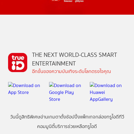
THE NEXT WORLD-CLASS SMART
ENTERTAINMENT
อีกขั้นของความบันเทิงระดับโลกตรงใจคุณ
วันนี้
ดู
สิทธิพิเศษ
อ่าน
เกม
ตาตั้ง
ช้อปปิ้ง
แพ็กเกจ
กล่องทรูไอดีทีวี
คอมมูนิตี้
บริการช่วยเหลือทรูไอดี