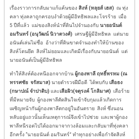
เรื่องราวการกลับมาแก้แค้นของ
สิงห์ (หลุยส์ เฮส)
ณ ทุ่ง
คลา ทุ่งคลาถูกครอบงำด้วยผู้มีอิทธิพลและโจรร้าย เมื่อ
5 ปีที่แล้ว แม่ของสิงห์นำที่ดินไปจำนองกับ
นายอนันต์
อมรินทร์ (อนุวัฒน์ นิวาตวงศ์)
เศรษฐีผู้มีอิทธิพล แต่นาย
อนันต์เล่นไม่ซื่อ อ้างว่าที่ดินขาดจำนองทำให้บ้านของ
สิงห์โดนยึด สิงห์ไม่ยอมและเกิดมีเรื่องกับนายอนันต์ แต่
นายอนันต์เป็นผู้มีอิทธิพล
ทำให้สิงห์ต้องหนีออกจากบ้าน
ผู้กองพาลี ฤทธิ์พรหม (ณ
ทรรศชัย จรัสมาส)
นายตำรวจฝีมือดี ได้พบกับ
เสือธง
(กษาปณ์ จำปาดิบ)
และ
เสือผิว(จตุรงค์ โกลิมาศ)
เสือร้าย
ที่มีหมายจับ ผู้กองพาลีตัดสินใจเข้าจับกุมแล้วเกิดการ
เผชิญหน้ากันผู้กองพาลีตกอยู่ในอันตราย สิงห์ ซึ่งนอน
หลับอยู่แถวนั้นเห็นเหตุการณ์จึงเข้าไปช่วย และพาผู้กอง
พาลีหนีรอดไปได้ออกมาจากวงล้อมและกลับมาที่ทุ่งคลา
อีกครั้ง “นายอนันต์ อมรินทร์” ทำทุกอย่างเพื่อกำจัดสิงห์