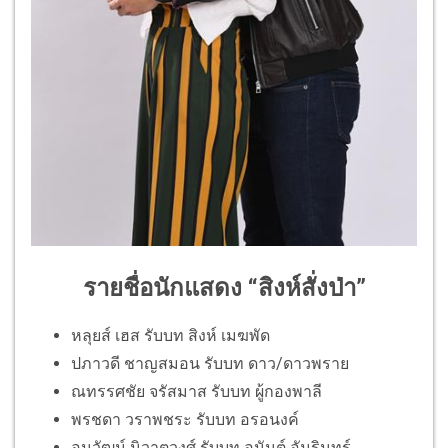
รายชื่อนักแสดง “สิงห์สั่งป่า”
หลุยส์ เฮส รับบท สิงห์ เมฆพัด
ปภาวดี ชาญสมอน รับบท ดาว/ดาวพราย
ณทรรศชัย จรัสมาส รับบท ผู้กองพาลี
พรชดา วราพชระ รับบท อรอนงค์
อนุวัฒน์ นิวาตวงศ์ รับบท อนันต์ อัมรินทร์