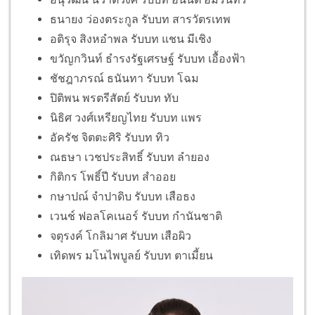
ธนายง ว่องตระกูล รับบท สารวัตรเทพ
อติรุจ สิงหอำพล รับบท แชน มีเชิง
ขวัญกวินท์ ธำรงรัฐเศรษฐ์ รับบท เอื้องฟ้า
ชัชฎาภรณ์ ธนันทา รับบท โฉม
ปิติพน พรตรีสัตย์ รับบท ทับ
นิธิศ วงศ์เหรียญไทย รับบท แพร
อัครัช จิตตะศิริ รับบท ทิว
ณธษา เวชประสิทธิ์ รับบท ลำยอง
กิติกร โพธิ์ปี รับบท สำออย
กษาปณ์ จำปาดิบ รับบท เสือธง
เวนช์ ฟอลโคเนอร์ รับบท กำนันชาติ
จตุรงค์ โกลิมาศ รับบท เสือผิว
เทิดพร มโนไพบูลย์ รับบท ตาเมี้ยน