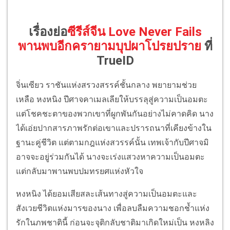
เรื่องย่อ
ซีรีส์จีน Love Never Fails
พานพบอีกครายามบุปผาโปรยปราย
ที่
TrueID
จิ่นเซียว ราชันแห่งสรวงสรรค์ชั้นกลาง พยายามช่วย
เหลือ หงหนิง ปีศาจคาเมลเลียให้บรรลุสู่ความเป็นอมตะ
แต่โชคชะตาของพวกเขาที่ผูกพันกันอย่างไม่คาดคิด นาง
ได้เอ่ยปากสารภาพรักต่อเขาและปรารถนาที่เคียงข้างใน
ฐานะคู่ชีวิต แต่ตามกฎแห่งสวรรค์นั้น เทพเจ้ากับปีศาจมิ
อาจจะอยู่ร่วมกันได้ นางจะเร่งแสวงหาความเป็นอมตะ
แต่กลับมาพานพบปมทรยศแห่งหัวใจ
หงหนิง ได้ยอมเสียสละเส้นทางสู่ความเป็นอมตะและ
สังเวยชีวิตแห่งมารของนาง เพื่อลบลืมความชอกช้ำแห่ง
รักในภพชาตินี้ ก่อนจะจุติกลับชาติมาเกิดใหม่เป็น หงหลิง