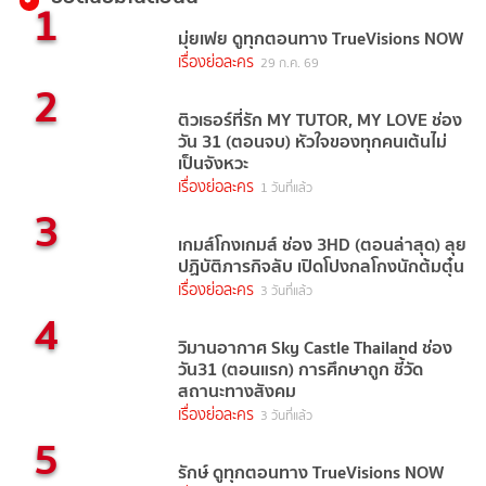
1
มุ่ยเฟย ดูทุกตอนทาง TrueVisions NOW
เรื่องย่อละคร
29 ก.ค. 69
2
ติวเธอร์ที่รัก MY TUTOR, MY LOVE ช่อง
วัน 31 (ตอนจบ) หัวใจของทุกคนเต้นไม่
เป็นจังหวะ
เรื่องย่อละคร
1 วันที่แล้ว
3
เกมส์โกงเกมส์ ช่อง 3HD (ตอนล่าสุด) ลุย
ปฏิบัติภารกิจลับ เปิดโปงกลโกงนักต้มตุ๋น
เรื่องย่อละคร
3 วันที่แล้ว
4
วิมานอากาศ Sky Castle Thailand ช่อง
วัน31 (ตอนแรก) การศึกษาถูก ชี้วัด
สถานะทางสังคม
เรื่องย่อละคร
3 วันที่แล้ว
5
รักษ์ ดูทุกตอนทาง TrueVisions NOW