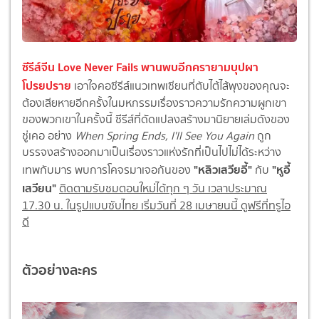
ซีรีส์จีน Love Never Fails พานพบอีกครายามบุปผา
โปรยปราย
เอาใจคอซีรีส์แนวเทพเซียนที่ตับไต้ไส้พุงของคุณจะ
ต้องเสียหายอีกครั้งในมหกรรมเรื่องราวความรักความผูกเขา
ของพวกเขาในครั้งนี้ ซีรีส์ที่ดัดแปลงสร้างมานิยายเล่มดังของ
ชู่เคอ อย่าง
When Spring Ends, I'll See You Again
ถูก
บรรจงสร้างออกมาเป็นเรื่องราวแห่งรักที่เป็นไปไม่ได้ระหว่าง
"หลิวเสวียอี้"
"หูอี้
เทพกับมาร พบการโคจรมาเจอกันของ
กับ
เสวียน"
ติดตามรับชมตอนใหม่ได้ทุก ๆ วัน เวลาประมาณ
17.30 น. ในรูปแบบซับไทย เริ่มวันที่ 28 เมษายนนี้ ดูฟรีที่ทรูไอ
ดี
ตัวอย่างละคร