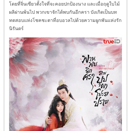
โดยที่จิ่นเซียวตั้งใจที่จะคอยปกป้องนาง และเมื่อฤดูใบไม้
ผลิผ่านพ้นไป พวกเขาจักได้พบกันอีกครา บังเกิดเป็นบท
ทดสอบแห่งโชคชะตาที่อบอวลไปด้วยความผูกพันแห่งรัก
นิรันดร์