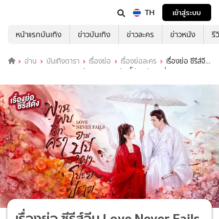
TH
เข้าสู่ระบบ
หน้าแรกบันเทิง
ข่าวบันเทิง
ข่าวละคร
ข่าวหนัง
รี
อ่าน
บันเทิงดารา
เรื่องย่อ
เรื่องย่อละคร
เรื่องย่อ ซีรีส์จีน
Love Never Fails พานพบอีกครายามบุปผาโปรยปราย ที่ TrueID
เรื่องย่อ ซีรีส์จีน Love Never Fails