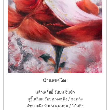
นำแสดงโดย
หลิวเสวียอี้ รับบท จิ่นซิ่ว
หูอี้เสวียน รับบท หงหนิง / หงหลิง
อ๋าวรุ่ยเผิง รับบท คุนหลุน / ไป๋หลิง