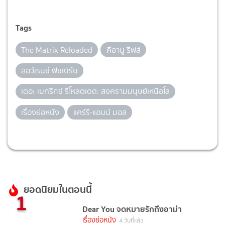
Tags
The Matrix Reloaded
คีอานู รีฟส์
ลอว์เรนซ์ ฟิชเบิร์น
เดอะ เมทริกซ์ รีโหลดเดด: สงครามมนุษย์เหนือโล
เรื่องย่อหนัง
แคร์รี-แอนน์ มอส
ยอดนิยมในตอนนี้
1
Dear You จดหมายรักถึงอาม่า
เรื่องย่อหนัง
4 วันที่แล้ว