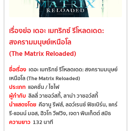
เรื่องย่อ เดอะ เมทริกซ์ รีโหลดเดด:
สงครามมนุษย์เหนือโล
(The Matrix Reloaded)
ชื่อเรื่อง
เดอะ เมทริกซ์ รีโหลดเดด: สงครามมนุษย์
เหนือโล (The Matrix Reloaded)
ประเภท
แอคชั่น / ไซไฟ
ผู้กำกับ
ลิลลี่ วาชอว์สกี้, ลาน่า วาชอว์สกี้
นำแสดงโดย
คีอานู รีฟส์, ลอว์เรนซ์ ฟิชเบิร์น, แคร์
รี-แอนน์ มอส, ฮิวโก วีฟวิง, เจดา พินเก็ตต์ สมิธ
ความยาว
132 นาที