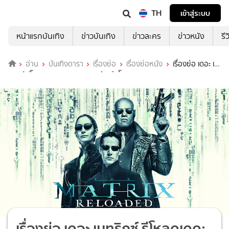
TH
เข้าสู่ระบบ
หน้าแรกบันเทิง
ข่าวบันเทิง
ข่าวละคร
ข่าวหนัง
รี
อ่าน
บันเทิงดารา
เรื่องย่อ
เรื่องย่อหนัง
เรื่องย่อ เดอะ เม
ทริกซ์ รีโหลดเดด: สงครามมนุษย์เหนือโล (The Matrix Reloaded)
เรื่องย่อ เดอะ เมทริกซ์ รีโหลดเดด: