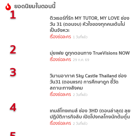
ยอดนิยมในตอนนี้
1
ติวเธอร์ที่รัก MY TUTOR, MY LOVE ช่อง
วัน 31 (ตอนจบ) หัวใจของทุกคนเต้นไม่
เป็นจังหวะ
เรื่องย่อละคร
1 วันที่แล้ว
2
มุ่ยเฟย ดูทุกตอนทาง TrueVisions NOW
เรื่องย่อละคร
29 ก.ค. 69
3
วิมานอากาศ Sky Castle Thailand ช่อง
วัน31 (ตอนแรก) การศึกษาถูก ชี้วัด
สถานะทางสังคม
เรื่องย่อละคร
2 วันที่แล้ว
4
เกมส์โกงเกมส์ ช่อง 3HD (ตอนล่าสุด) ลุย
ปฏิบัติภารกิจลับ เปิดโปงกลโกงนักต้มตุ๋น
เรื่องย่อละคร
2 วันที่แล้ว
5