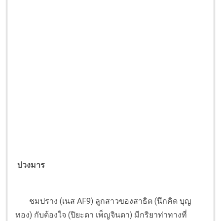
บ่วงมาร
ชมปราง (เนส AF9) ลูกสาวของสาธิต (นึกคิด บุญ
ทอง) กับต้องใจ (ปิยะดา เพ็ญจินดา) มีกริยาท่าทางที่