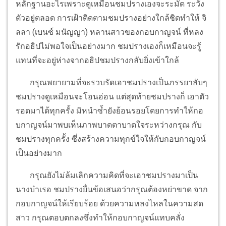
หลักฐานอะไรเพราะดูเหมือนชมปรางเองจะระมัด ระวัง
ตัวอยู่ตลอด การเฝ้าติดตามชมปรางอย่างใกล้ชิดทำให้ จิ
ลลา (เบนซ์ มนัญญา) หลานสาวของกอบกาญจน์ ที่หลง
รักอธิปไม่พอใจเป็นอย่างมาก ชมปรางเองก็เหมือนจะรู้
แทนที่จะอยู่ห่างจากอธิปชมปรางกลับยิ่งเข้าใกล้
กรุณพยายามที่จะรวบรัดเอาชมปรางเป็นภรรยาลับๆ
ชมปรางดูเหมือนจะโอนอ่อน แต่สุดท้ายชมปรางก็ เอาตัว
รอดมาได้ทุกครั้ง มิหนำซ้ำยังย้อนรอยโดยการทำให้กอ
บกาญจน์มาพบเห็นภาพบาดตาบาดใจระหว่างกรุณ กับ
ชมปรางทุกครั้ง ซึ่งสร้างความทุกข์ใจให้กับกอบกาญจน์
เป็นอย่างมาก
กรุณยังไม่ล้มเลิกความคิดที่จะเอาชมปรางมาเป็น
นางบำเรอ ชมปรางยื่นข้อเสนอว่ากรุณต้องหย่าขาด จาก
กอบกาญจน์ให้เรียบร้อย ด้วยความหลงไหลในความสด
สาว กรุณตอบตกลงซึ่งทำให้กอบกาญจน์แทบคลั่ง