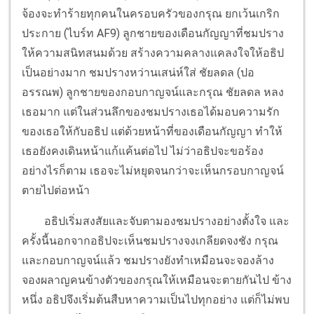
จ้องจะทำร้ายทุกคนในครอบครัวของกรุณ ยกเว้นเกริก
ประกาย (ไบร์ท AF9) ลูกชายของเดือนกัญญาที่ชมปราง
ให้ความสนิทสนมด้วย สร้างความคลางแคลงใจให้อธิป
เป็นอย่างมาก ชมปรางหว่านเสน่ห์ใส่ ชัยลดล (ปอ
อรรณพ) ลูกชายของกอบกาญจน์และกรุณ ชัยลดล หลง
เธอมาก แต่ในส่วนลึกของชมปรางเธอได้มอบความรัก
ของเธอให้กับอธิป แต่ด้วยหน้าที่ของเดือนกัญญา ทำให้
เธอยังคงเดินหน้าแก้แค้นต่อไป ไม่ว่าอธิปจะขอร้อง
อย่างไรก็ตาม เธอจะไม่หยุดจนกว่าจะเห็นกรอบกาญจน์
ตายไปต่อหน้า
อธิปเริ่มสงสัยและจับตามองชมปรางอย่างตั้งใจ และ
ครั้งนี้นอกจากอธิปจะเห็นชมปรางจงเกลียดจงชัง กรุณ
และกอบกาญจน์แล้ว ชมปรางยังทำเหมือนจะจองล้าง
จองผลาญคนข้างตัวของกรุณให้เหมือนจะตายกันไป ข้าง
หนึ่ง อธิปจึงเริ่มต้นสืบหาความเป็นไปทุกอย่าง แต่ก็ไม่พบ