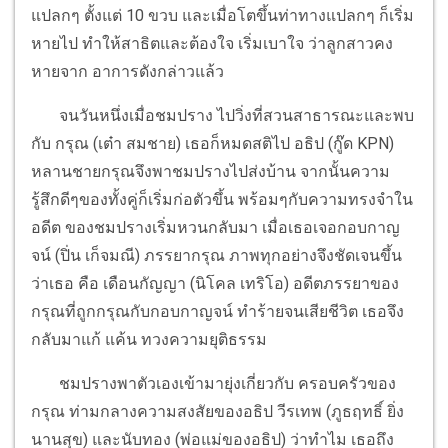
แปลกๆ ตั้งแต่ 10 ขวบ และเมื่อโตขึ้นท่าทางแปลกๆ ก็เริ่ม
หายไป ทำให้สาธิตและต้องใจ เริ่มเบาใจ ว่าลูกสาวคง
หายจาก อาการดังกล่าวแล้ว
จนวันหนึ่งเมื่อชมปราง ไปวิ่งที่สวนสาธารณะและพบ
กับ กรุณ (เต๋า สมชาย) เธอก็หมดสติไป อธิป (กู๊ด KPN)
หลานชายกรุณจึงพาชมปรางไปส่งบ้าน จากนั้นความ
รู้สึกดีๆของทั้งคู่ก็เริ่มก่อตัวขึ้น พร้อมๆกับความทรงจำใน
อดีต ของชมปรางเริ่มหวนกลับมา เมื่อเธอเจอกอบกาญ
จน์ (ปิ่น เก็จมณี) ภรรยากรุณ ภาพทุกอย่างจึงชัดเจนขึ้น
ว่าเธอ คือ เดือนกัญญา (นิโคล เทริโอ) อดีตภรรยาของ
กรุณที่ถูกกรุณกับกอบกาญจน์ ทำร้ายจนเสียชีวิต เธอจึง
กลับมาแก้ แค้น ทวงความยุติธรรม
ชมปรางพาตัวเองเข้ามายุ่งเกี่ยวกับ ครอบครัวของ
กรุณ ท่ามกลางความสงสัยของอธิป วีรเทพ (ภูธฤทธิ์ ยิ่ง
นานสุข) และนับทอง (พ่อแม่ของอธิป) ว่าทำไม เธอถึง