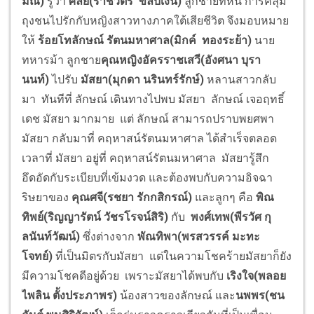
มณี)
รู้ว่า
ศัลย์(ราชวัตร ขลิบเงิน)
ลูกชายที่หนี การคลุม
ถุงชนไปรักกับหญิงสาวทางภาคใต้เสียชีวิต จึงมอบหมาย
ให้
ร้อยโทลักษณ์ รัตนมหาศาล(มิกค์ ทองระย้า)
นาย
ทหารม้า ลูกชาย
คุณหญิงอัครราชเสวี(อังศนา บุรา
นนท์)
ไปรับ
มัสยา(มุกดา นรินทร์รักษ์)
หลานสาวกลับ
มา ทันทีที่ ลักษณ์ เดินทางไปพบ มัสยา ลักษณ์ เจอฤทธิ์
เดช มัสยา มากมาย แต่ ลักษณ์ สามารถปราบพยศพา
มัสยา กลับมาที่ คฤหาสน์รัตนมหาศาล ได้สำเร็จ
ตลอด
เวลาที่ มัสยา อยู่ที่ คฤหาสน์รัตนมหาศาล มัสยารู้สึก
อึดอัดกับระเบียบที่เข้มงวด และต้องพบกับความอิจฉา
ริษยาของ
คุณศจี(รชยา รักกสิกรณ์)
และลูกๆ คือ
พิณ
ทิพย์(ริญญารัตน์ วัชรโรจน์สิริ)
กับ
พงศ์เทพ(พีรวัศ กุ
ลนันท์วัฒน์)
ซึ่งต่างจาก
พัณทิพา(พรสวรรค์ มะทะ
โจทย์)
ที่เป็นมิตรกับมัสยา แต่ในความโชคร้ายมัสยาก็ยัง
มีความโชคดีอยู่ด้วย เพราะมัสยาได้พบกับ
เริงใจ(พลอย
ไพลิน ตั้งประภาพร)
น้องสาวของลักษณ์ และ
นพพร(ชน