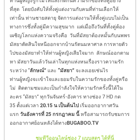
ท่านผู้หญิงรู้ก็โมโหและกีดกันความรักของทั้งคู่อย่าง
ที่สุด โดยบังคับให้ทั้งคู่แต่งงานกับคนที่ท่านเลือกให้
เท่านั้น ท่านชายสดายุ จัดการแต่งงานให้ทั้งคู่แบบไม่เป็น
ทางการซึ่งทั้งคู่มีความสุขมาก แต่เมื่อถึงวันที่ทั้งคู่ต้อง
เผชิญโลกแห่งความจริงคือ วันที่มัสยาต้องหมั้นกับนพพร
มัสยาตัดสินใจหนีออกจากบ้านรัตนมหาศาล การหายตัว
ไปของมัสยาทำให้ท่านผู้หญิงเสียใจมาก ลักษณ์ออกตาม
หา มัสยาวันแล้ววันเล่าในทุกแห่งหน
เรื่องราวความรัก
ระหว่าง “
ลักษณ์
”
และ
“
มัสยา
”
จะลงเอยเช่นไร
ท่านผู้หญิงจะเข้าใจและยอมรับในความรักของทั้งคู่หรือ
ไม่ ติดตามชมและเป็นกำลังใจให้ความรักครั้งนี้ได้ใน
ละคร “มัสยา” ทุกวันจันทร์-อังคาร ทางช่อง 7 HD กด
35 ตั้งแต่เวลา
20.15 น เป็นต้นไป
เริ่มออกอากาศวัน
แรก
วันอังคารที่ 25 กรกฎาคม นี้
หรือสามารถรับชมการ
ออกอากาศย้อนหลังได้ทาง
BUGABOO.TV
ชมทีวีออนไลน์ช่อง 7 แบบสดๆ ได้ที่นี่