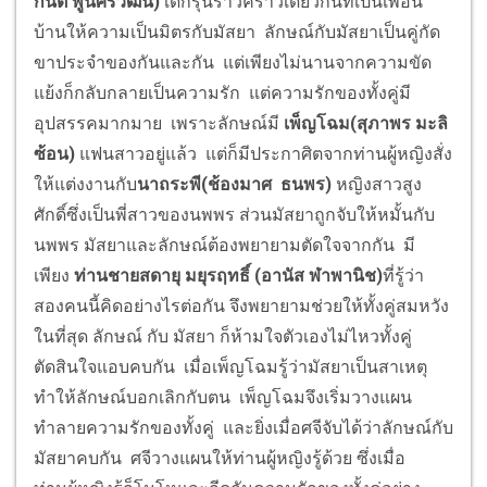
กันต์ พูนศิริวัฒน์)
เด็กรุ่นราวคราวเดียวกันที่เป็นเพื่อน
บ้านให้ความเป็นมิตรกับมัสยา ลักษณ์กับมัสยาเป็นคู่กัด
ขาประจำของกันและกัน แต่เพียงไม่นานจากความขัด
แย้งก็กลับกลายเป็นความรัก แต่ความรักของทั้งคู่มี
อุปสรรคมากมาย เพราะลักษณ์มี
เพ็ญโฉม(สุภาพร มะลิ
ซ้อน)
แฟนสาวอยู่แล้ว แต่ก็มีประกาศิตจากท่านผู้หญิงสั่ง
ให้แต่งงานกับ
นาถระพี(ช้องมาศ ธนพร)
หญิงสาวสูง
ศักดิ์ซึ่งเป็นพี่สาวของนพพร ส่วนมัสยาถูกจับให้หมั้นกับ
นพพร มัสยาและลักษณ์ต้องพยายามตัดใจจากกัน มี
เพียง
ท่านชายสดายุ มยุรฤทธิ์
(อานัส ฬาพานิช)
ที่รู้ว่า
สองคนนี้คิดอย่างไรต่อกัน จึงพยายามช่วยให้ทั้งคู่สมหวัง
ในที่สุด ลักษณ์ กับ มัสยา ก็ห้ามใจตัวเองไม่ไหวทั้งคู่
ตัดสินใจแอบคบกัน เมื่อเพ็ญโฉมรู้ว่ามัสยาเป็นสาเหตุ
ทำให้ลักษณ์บอกเลิกกับตน เพ็ญโฉมจึงเริ่มวางแผน
ทำลายความรักของทั้งคู่ และยิ่งเมื่อศจีจับได้ว่าลักษณ์กับ
มัสยาคบกัน ศจีวางแผนให้ท่านผู้หญิงรู้ด้วย ซึ่งเมื่อ