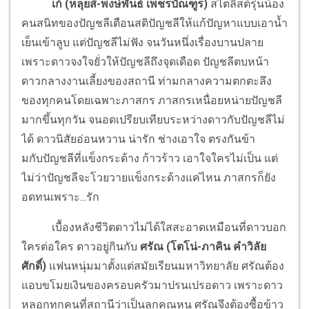
เก้ (หลุยส์-พงษ์พันธ์ เพชรบัณฑูร)
สไตลิสต์รุ่นน้อง
คนสนิทของปัญชลีเตือนสติปัญชลีให้แก้ปัญหาแบบเอาน้ำ
เย็นเข้าลูบ แต่ปัญชลีไม่ฟัง จนวันหนึ่งเรื่องบานปลาย
เพราะดาวจงใจยั่วให้ปัญชลีถึงจุดเดือด ปัญชลีตบหน้า
ดาวกลางงานเลี้ยงของสถานี ท่ามกลางความตกตะลึง
ของทุกคนโดยเฉพาะภาสกร ภาสกรเหนื่อยหน่ายปัญชลี
มากขึ้นทุกวัน จนอดเปรียบเทียบระหว่างดาวกับปัญชลีไม่
ได้ ดาวนิสัยอ่อนหวาน น่ารัก ช่างเอาใจ ตรงกันข้า
มกับปัญชลีที่แข็งกระด้าง ก้าวร้าว เอาใจใครไม่เป็น แต่
ไม่ว่าปัญชลีจะโวยวายแข็งกระด้างแค่ไหน ภาสกรก็ยัง
อดทนเพราะ...รัก
เบื้องหลังชีวิตดาวไม่ได้ใสสะอาดเหมือนที่ดาวบอก
ใครต่อใคร ดาวอยู่กินกับ
ศรัณ (โตโน่-ภาคิน คำวิลัย
ศักดิ์)
แฟนหนุ่มมาตั้งแต่สมัยเรียนมหาวิทยาลัย ศรัณต้อง
แอบขโมยเงินของครอบครัวมาปรนเปรอดาว เพราะดาว
หลอกทุกคนที่สถานีว่าเป็นลูกคุณหนู ศรัณจึงต้องซื้อข้าว