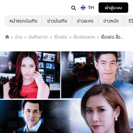
TH
เข้าสู่ระบบ
หน้าแรกบันเทิง
ข่าวบันเทิง
ข่าวละคร
ข่าวหนัง
รี
อ่าน
บันเทิงดารา
เรื่องย่อ
เรื่องย่อละคร
เรื่องย่อ สื่อ
ริษยา