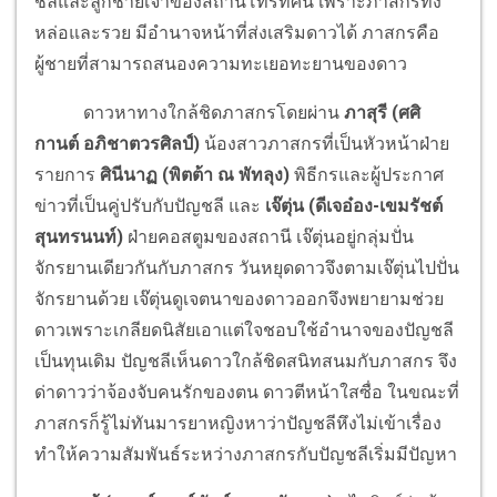
ชลีและลูกชายเจ้าของสถานีโทรทัศน์ เพราะภาสกรทั้ง
หล่อและรวย มีอำนาจหน้าที่ส่งเสริมดาวได้ ภาสกรคือ
ผู้ชายที่สามารถสนองความทะเยอทะยานของดาว
ดาวหาทางใกล้ชิดภาสกรโดยผ่าน
ภาสุรี (ศศิ
กานต์ อภิชาตวรศิลป์)
น้องสาวภาสกรที่เป็นหัวหน้าฝ่าย
รายการ
ศินีนาฏ (พิตต้า ณ พัทลุง)
พิธีกรและผู้ประกาศ
ข่าวที่เป็นคู่ปรับกับปัญชลี และ
เจ๊ตุ่น (ดีเจอ๋อง-เขมรัชต์
สุนทรนนท์)
ฝ่ายคอสตูมของสถานี เจ๊ตุ่นอยู่กลุ่มปั่น
จักรยานเดียวกันกับภาสกร วันหยุดดาวจึงตามเจ๊ตุ่นไปปั่น
จักรยานด้วย เจ๊ตุ่นดูเจตนาของดาวออกจึงพยายามช่วย
ดาวเพราะเกลียดนิสัยเอาแต่ใจชอบใช้อำนาจของปัญชลี
เป็นทุนเดิม ปัญชลีเห็นดาวใกล้ชิดสนิทสนมกับภาสกร จึง
ด่าดาวว่าจ้องจับคนรักของตน ดาวตีหน้าใสซื่อ ในขณะที่
ภาสกรก็รู้ไม่ทันมารยาหญิงหาว่าปัญชลีหึงไม่เข้าเรื่อง
ทำให้ความสัมพันธ์ระหว่างภาสกรกับปัญชลีเริ่มมีปัญหา