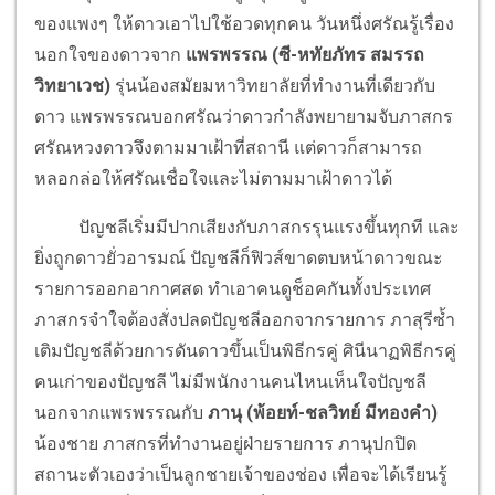
ของแพงๆ ให้ดาวเอาไปใช้อวดทุกคน วันหนึ่งศรัณรู้เรื่อง
นอกใจของดาวจาก
แพรพรรณ (ซี-หทัยภัทร สมรรถ
วิทยาเวช)
รุ่นน้องสมัยมหาวิทยาลัยที่ทำงานที่เดียวกับ
ดาว แพรพรรณบอกศรัณว่าดาวกำลังพยายามจับภาสกร
ศรัณหวงดาวจึงตามมาเฝ้าที่สถานี แต่ดาวก็สามารถ
หลอกล่อให้ศรัณเชื่อใจและไม่ตามมาเฝ้าดาวได้
ปัญชลีเริ่มมีปากเสียงกับภาสกรรุนแรงขึ้นทุกที และ
ยิ่งถูกดาวยั่วอารมณ์ ปัญชลีก็ฟิวส์ขาดตบหน้าดาวขณะ
รายการออกอากาศสด ทำเอาคนดูช็อคกันทั้งประเทศ
ภาสกรจำใจต้องสั่งปลดปัญชลีออกจากรายการ ภาสุรีซ้ำ
เติมปัญชลีด้วยการดันดาวขึ้นเป็นพิธีกรคู่ ศินีนาฏพิธีกรคู่
คนเก่าของปัญชลี ไม่มีพนักงานคนไหนเห็นใจปัญชลี
นอกจากแพรพรรณกับ
ภานุ (พ้อยท์-ชลวิทย์ มีทองคำ)
น้องชาย ภาสกรที่ทำงานอยู่ฝ่ายรายการ ภานุปกปิด
สถานะตัวเองว่าเป็นลูกชายเจ้าของช่อง เพื่อจะได้เรียนรู้