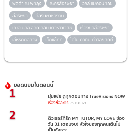
พิตต้า ณ พัทลุง
ละครสื่อริษยา
วิลลี่ แมคอินทอช
สื่อริษยา
สื่อริษยาช่องวัน
เฌอเบลล์ ลัลณ์ลลิน เตจะสาเวศซ์
เรื่องย่อสื่อริษยา
เล่ห์รักกลลวง
เอ็กแซ็กท์
โตโน่ ภาคิน คำวิลัยศักดิ์
ยอดนิยมในตอนนี้
1
มุ่ยเฟย ดูทุกตอนทาง TrueVisions NOW
เรื่องย่อละคร
29 ก.ค. 69
2
ติวเธอร์ที่รัก MY TUTOR, MY LOVE ช่อง
วัน 31 (ตอนจบ) หัวใจของทุกคนเต้นไม่
เป็นจังหวะ