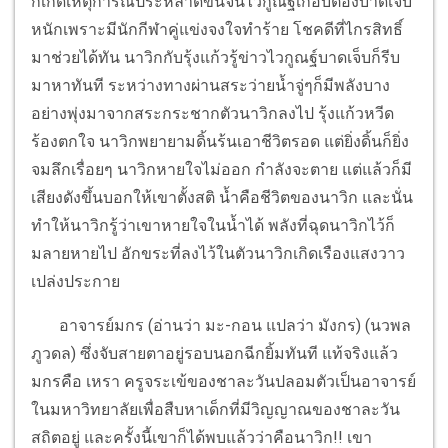
ก็เกิดเหตุการณ์ประหลาดขึ้นจนไวกูณฐ์เกือบต้องบาดเจ็บ
หนักเพราะมีนักกีฬาคู่แข่งจงใจทำร้าย โชคดีที่ไกรสิทธิ์
มาช่วยได้ทัน นาวิกกับรุ้งแก้วรู้ข่าวไวกูณฐ์บาดเจ็บก็รีบ
มาหาทันที ระหว่างทางผ่านสระว่ายน้ำจู่ๆก็มีพลังบาง
อย่างพุ่งมาจากสระกระชากตัวนาวิกลงไป รุ้งแก้วหวีด
ร้องตกใจ นาวิกพยายามดิ้นร้นเอาชีวิตรอด แต่ยิ่งดิ้นก็ยิ่ง
จมลึกเรื่อยๆ นาวิกหายใจไม่ออก กำลังจะตาย แต่แล้วก็มี
เสียงดังขึ้นบอกให้เขาตั้งสติ น้ำคือชีวิตของนาวิก และนั่น
ทำให้นาวิกรู้ว่าเขาหายใจในน้ำได้ พลังที่ฉุดนาวิกไว้ก็
มลายหายไป อักขระที่ลงไว้ในตัวนาวิกเกิดเรืองแสงวาว
เปล่งประกาย
อาจารย์มกร (อ่านว่า มะ-กอน แปลว่า มังกร) (นวพล
ภูวดล) ซึ่งจับสายตาอยู่รอบนอกฉีกยิ้มทันที แท้จริงแล้ว
มกรคือ เหรา ครูจระเข้ของชาละวันปลอมตัวเป็นอาจารย์
ในมหาวิทยาลัยเพื่อสืบหาเด็กที่มีวิญญาณของชาละวัน
สถิตอยู่ และครั้งนี้เขาก็ได้พบแล้วว่าคือนาวิก!! เขา