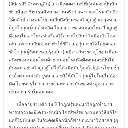
(อัปสรสิริ อินทรคูสิน) สาวนิเทศศาสตร์ที่มุ่งมั่นจะเป็นนัก
ข่าวมืออาชีพ เธอคิดหาความจริงว่าเพราะอะไรนาวิกถึง
ได้กลัวน้ำ ลงทุนไปตามสืบถึงบ้านของไวกูณฐ์ แต่สุดท้าย
ก็ถูกไวกูณฐ์แกล้งเตลิด ในสายตาของหม่อนไหม ไวกูณฐ์
คือคนไม่เอาไหน ทำเรื่องไร้สาระไปวันๆ ไม่มีอะไรโดด
เด่น แต่เขากลับเข้ามาทำให้ชีวิตเธอวุ่นวายได้โดยตลอด
ซ้ำไวกูณฐ์ยังมาชอบรุ้งแก้ว (ณธิดา ภัทรชาญไชย) เพื่อน
สนิทของหม่อนไหมด้วย หม่อนไหมจึงตั้งตนคอยเป็นไม้
กันหมาอย่างไวกูณฐ์ไม่ให้ได้สนิทกับรุ้งแก้วผู้อ่อนโยน ซ้ำ
ยังตั้งตำแหน่งศัตรูหมายเลข1ให้กับไวกูณฐ์ไปโดยไม่ต้อง
คิด โดยหารู้ไม่ว่าการชวนทะเลาะกันของทั้งคู่จะกลาย
เป็นความรักในอนาคต
เมื่ออายุย่างเข้า 18 ปี ไวกูณฐ์และนาวิกถูกทำนาย
ทายทักว่าจะมีเคราะห์หนัก ไกรสิทธิพยายามหาวิธีแก้ไข
แต่ก็ไม่เป็นผล ในวันคัดเลือกนักกีฬาของมหาวิทยาลัย จู่ๆ