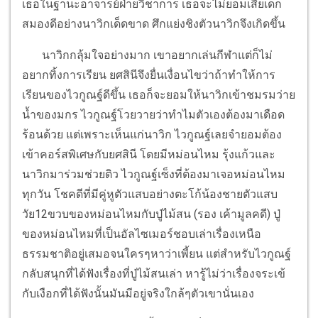
เธอในฐานะอาจารย์ฝ่ายวิชาการ เธอจะไม่ยอมเสียเด็ก
สมองดีอย่างนาวิกเด็ดขาด ศึกแย่งชิงตัวนาวิกจึงเกิดขึ้น
นาวิกกลุ้มใจอย่างมาก เขาอยากเล่นกีฬาแต่ก็ไม่
อยากทิ้งการเรียน ยศสินีจึงยื่นเงื่อนไขว่าถ้าทำให้การ
เรียนของไวกูณฐ์ดีขึ้น เธอก็จะยอมให้นาวิกเข้าชมรมว่าย
น้ำของมกร ไวกูณฐ์โวยวายว่าทำไมตัวเองต้องมาเดือด
ร้อนด้วย แต่เพราะเห็นแก่นาวิก ไวกูณฐ์เลยจำยอมต้อง
เข้าคอร์สพิเศษกับยศสินี โดยมีหม่อนไหม รุ้งแก้วและ
นาวิกมาร่วมช่วยติว ไวกูณฐ์เซ็งที่ต้องมาเจอหม่อนไหม
ทุกวัน โชคดีที่มีคู่หูตัวแสบอย่างตะโก้น้องชายตัวแสบ
วัย12ขวบของหม่อนไหมกับปู่ไม้สน (รอง เค้ามูลคดี) ปู่
ของหม่อนไหมที่เป็นอัลไซเมอร์ชอบเล่าเรื่องเหนือ
ธรรมชาติอยู่เสมอจนใครๆหาว่าเพี้ยน แต่สำหรับไวกูณฐ์
กลับสนุกที่ได้ฟังเรื่องที่ปู่ไม้สนเล่า หารู้ไม่ว่าเรื่องจระเข้
กับเงือกที่ได้ฟังนั้นมันมีอยู่จริงใกล้ๆตัวเขานั่นเอง