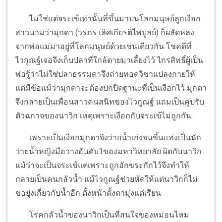
ไม่ใช่แต่จระเข้เท่านั้นที่ขึ้นมาบนโลกมนุษย์ลูกเงือก
สาวนามว่ามุกดา (วรภร เลิศเกียรติไพบูลย์) ก็ผลัดหลง
จากพ่อแม่มาอยู่ที่โลกมนุษย์ด้วยเช่นเดียวกัน โชคดีที่
ไวกูณฐ์เจอจึงเก็บปลาที่ใกล้ตายมาเลี้ยงไว้ ไกรสิทธิ์ผู้เป็น
พ่อรู้ว่าไม่ใช่ปลาธรรมดาจึงถ่ายทอดวิชาแปลงกายให้
แต่มีข้อแม้ว่ามุกดาจะต้องปกปิดฐานะที่เป็นเงือกไว้ มุกดา
จึงกลายเป็นเพื่อนสาวคนสนิทของไวกูณฐ์ แถมเป็นคู่ปรับ
ตัวฉกาจของนาวิก เหตุเพราะเงือกกับจระเข้ไม่ถูกกัน
เพราะเป็นเงือกมุกดาจึงว่ายน้ำเก่งจนขึ้นแท่งเป็นนัก
ว่ายน้ำหญิงมือวางอันดับ1ของมหาวิทยาลัย ผิดกับนาวิก
แม้ว่าจะเป็นจระเข้แต่เพราะถูกอักขระกักไว้จึงทำให้
กลายเป็นคนกลัวน้ำ แม้ไวกูณฐ์ช่วยหัดให้แต่นาวิกก็ไม่
ขอยุ่งเกี่ยวกับน้ำอีก ตั้งหน้าตั้งตามุ่งแต่เรียน
โรคกลัวน้ำของนาวิกเป็นที่สนใจของหม่อนไหม