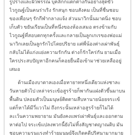
รูปร่างและผิวพรรณ บุคลิกก็แตกต่างกันอย่างสุดขั้ว
ไวกูณฐ์เป็นคนร่าเริง รักสนุก ชอบสังคม เป็นที่ชื่นชอบ
ของเพื่อนๆ รักกีฬากลางแจ้ง ส่วนนาวิกนั้นมาดนิ่ง ชอบ
เก็บตัว ขยันเรียนเป็นที่หนึ่งของห้องเสมอ ตรงข้ามกับ
ไวกูณฐ์ที่สอบตกทุกครั้งและกลายเป็นลูกเกเรของพ่อแม่
นาวิกเลยเป็นลูกรักไปโดยปริยาย แต่พี่น้องต่างเผ่าพันธุ์
กลับไม่ได้แก่งแย่งความรักกัน ต่างก็รักใคร่กัน ยามเมื่อ
ใครประสบปัญหาอีกคนก็คอยยื่นมือเข้ามาช่วยเหลืออยู่
เสมอ
ด้านเมืองบาดาลเองเมื่อทายาทหนึ่งเดียวแห่งชาละ
วันหายตัวไป เหล่าจระเข้อสูรร้ายก็พากันแฝงตัวขึ้นมาบน
พื้นดิน ปลอมตัวเป็นมนุษย์ติดตามสืบหานายน้อยจระเข้
แต่ก็หาได้มีวี่แววไม่ ถึงกระนั้นเหล่าอสูรร้ายก็ไม่ได้
ละเว้นความพยายาม มันยังคงแพร่เผ่าพันธุ์และออกตาม
หาต่อไป จระเข้แปลงพวกนี้ยังไม่ทิ้งสัญชาตญาณดิบ มัน
ชอบความรุนแรงทำร้ายมนุษย์จึงเกิดคดีปริศนามากมาย