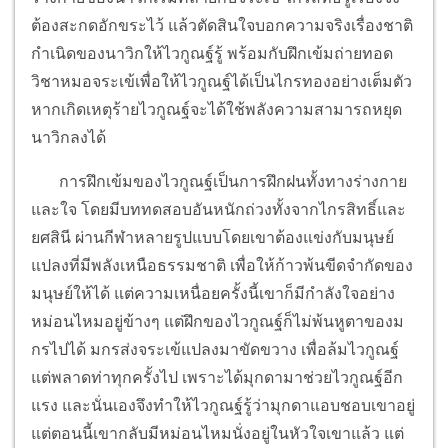
ต้องสะกดอักขระไว้ แล้วตัดสินใจบอกความจริงเรื่องชาติ
กำเนิดของนาวิกให้ไวกูณฐ์รู้ พร้อมกับฝึกเข้มถ่ายทอด
วิชาหมอจระเข้เพื่อให้ไวกูณฐ์ได้เป็นไกรทองอย่างเต็มตัว
หากเกิดเหตุร้ายไวกูณฐ์จะได้ใช้พลังความสามารถหยุด
นาวิกลงได้
การฝึกเข้มของไวกูณฐ์เป็นการฝึกฝนทั้งทางร่างกาย
และใจ โดยมีบททดสอบอันหนักถ่วงทั้งจากไกรสิทธิ์และ
ยศสินี ผ่านกีฬาหลายรูปแบบโดยเขาต้องแข่งกับมนุษย์
แปลงที่มีพลังเหนือธรรมชาติ เพื่อให้ก้าวพ้นขีดจำกัดของ
มนุษย์ให้ได้ แต่ความเหนื่อยครั้งนี้เขาก็มีกำลังใจอย่าง
หม่อนไหมอยู่ข้างๆ แต่ฝึกของไวกูณฐ์ก็ไม่พ้นหูตาของม
กรไปได้ มกรส่งจระเข้แปลงมาขัดขวาง เพื่อล้มไวกูณฐ์
แต่พลาดท่าทุกครั้งไป เพราะได้มุกดามาช่วยไวกูณฐ์อีก
แรง และนั่นเองจึงทำให้ไวกูณฐ์รู้ว่ามุกดาแอบชอบเขาอยู่
แต่ตอนนี้เขากลับมีหม่อนไหมนั่งอยู่ในหัวใจเขาแล้ว แต่