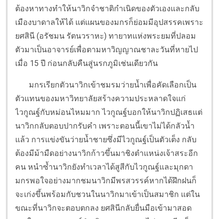
ต้องหาทางทำให้นาวิกจำชาติกำเนิดของตัวเองและกลับ
เมืองบาดาลให้ได้ แต่แผนของมกรก็ย่อมมีอุปสรรคเพราะ
ยศสินี (อรัชมน รัตนวราหะ) ทายาทแห่งพระยมที่ปลอม
ตัวมาเป็นอาจารย์เพื่อตามหาวิญญาณชาละวันที่หายไป
เมื่อ 15 ปี ก่อนกลับคืนสู่นรกภูมิเช่นเดียวกัน
มกรเรียกตัวนาวิกเข้าชมรมว่ายน้ำเพื่อคัดเลือกเป็น
ตัวแทนของมหาวิทยาลัยสร้างความประหลาดใจแก่
ไวกูณฐ์กับหม่อนไหมมาก ไวกูณฐ์บอกให้นาวิกปฏิเสธแต่
นาวิกกลับตอบปากรับคำ เพราะตอนนี้เขาไม่ได้กลัวน้ำ
แล้ว การแข่งขันว่ายน้ำชายซึ่งมีไวกูณฐ์เป็นตัวเต็ง กลับ
ต้องมีม้ามืดอย่างนาวิกก้าวขึ้นมาชิงตำแหน่งเจ้าสระอีก
คน หนำซ้ำนาวิกยังทำเวลาได้สูสีกับไวกูณฐ์และมุกดา
มกรพอใจอย่างมากชมนาวิกมีพรสวรรค์หากได้ฝึกฝนก็
จะเก่งขึ้นพร้อมกับชวนในนาวิกมาเข้าเป็นสมาชิก แต่ใน
ขณะที่นาวิกจะตอบตกลง ยศสินีกลับยื่นมือเข้ามาสอด