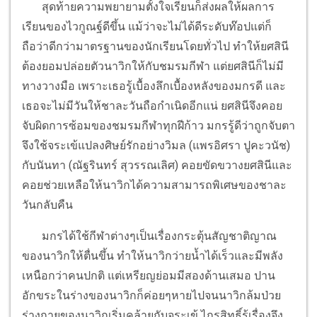
สุดท้ายความพยายามตั้งใจเรียนก็ส่งผลให้ผลการ
เรียนของไวกูณฐ์ดีขึ้น แม้ว่าจะไม่ได้ดีระดับท๊อปแต่ก็
ถือว่าดีกว่ามาตรฐานของนักเรียนโดยทั่วไป ทำให้ยศสินี
ต้องยอมปล่อยตัวนาวิกให้กับชมรมกีฬา แต่ยศสินีก็ไม่มี
ทางวางมือ เพราะเธอรู้เบื้องลึกเบื้องหลังของมกรดี และ
เธอจะไม่มีวันให้ชาละวันถือกำเนิดอีกแน่ ยศสินีจึงคอย
จับผิดการซ้อมของชมรมกีฬาทุกฝีก้าว มกรรู้ดีว่าถูกจับตา
จึงใช้จระเข้แปลงศิษย์รักอย่างวิมล (แพรอิศรา ปูคะวนัช)
กับนันทา (ณัฐรินทร์ สุวรรณเลิศ) คอยขัดขวางยศสินีและ
คอยช่วยเหลือให้นาวิกได้ความสามารถพิเศษของชาละ
วันกลับคืน
มกรได้ใช้กีฬาต่างๆเป็นเรื่องกระตุ้นสัญชาติญาณ
ของนาวิกให้ตื่นขึ้น ทำให้นาวิกว่ายน้ำได้เร็วและมีพลัง
เหนือกว่าคนปกติ แต่เหรียญย่อมมีสองด้านเสมอ ปาน
อักขระในร่างของนาวิกก็ค่อยๆหายไปจนนาวิกล้มป่วย
ร่างกายของนาวิกเริ่มคล้ายกับจระเข้ ไกรสิทธิ์รู้เรื่องจึง