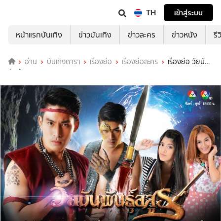
TH
เข้าสู่ระบบ
หน้าแรกบันเทิง
ข่าวบันเทิง
ข่าวละคร
ข่าวหนัง
รี
อ่าน
บันเทิงดารา
เรื่องย่อ
เรื่องย่อละคร
เรื่องย่อ วัยมัน
พันธุ์อสูร