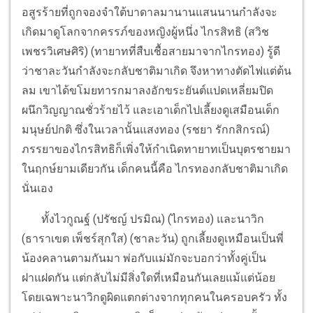
อสูรร้ายที่ถูกจองจำใต้บาดาลมานานแสนนานกำลังจะ
เกิดมาดูโลกจากครรภ์ของหญิงผู้หนึ่ง ไกรสิทธิ (สวิช
เพชรวิเศษศิริ) (ทายาทที่สืบเชื้อสายมาจากไกรทอง) รู้ดี
ว่าชาละวันกำลังจะกลับชาติมาเกิด จึงหาทางตัดไฟแต่ต้น
ลม เขาได้ขโมยทารกมาลงอักขระยันต์แปดเหลี่ยมปิด
ผนึกวิญญาณชั่วร้ายไว้ และเอาเด็กไปเลี้ยงดูเสมือนเด็ก
มนุษย์ปกติ ซึ่งในเวลานั้นแสงทอง (รชยา รักกสิกรณ์)
ภรรยาของไกรสิทธิก็เพิ่งให้กำเนิดทายาทเป็นบุตรชายมา
ในฤกษ์ยามเดียวกัน เด็กคนนี้คือ ไกรทองกลับชาติมาเกิด
นั่นเอง
ทั้งไวกูณฐ์ (ปรัชญ์ ปรมิณ) (ไกรทอง) และนาวิก
(ธาราเขต เพ็ชร์สุกใส) (ชาละวัน) ถูกเลี้ยงดูเหมือนเป็นพี่
น้องคลานตามกันมา พ่อกับแม่มักจะบอกว่าทั้งคู่เป็น
ฝาแฝดกัน แต่กลับไม่มีสิ่งใดที่เหมือนกันเลยแม้แต่น้อย
โดยเฉพาะนาวิกดูผิดแตกต่างจากทุกคนในครอบครัว ทั้ง