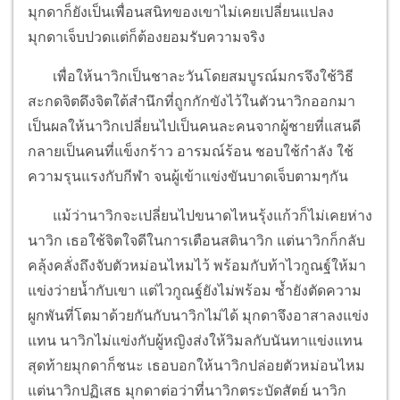
มุกดาก็ยังเป็นเพื่อนสนิทของเขาไม่เคยเปลี่ยนแปลง
มุกดาเจ็บปวดแต่ก็ต้องยอมรับความจริง
เพื่อให้นาวิกเป็นชาละวันโดยสมบูรณ์มกรจึงใช้วิธี
สะกดจิตดึงจิตใต้สำนึกที่ถูกกักขังไว้ในตัวนาวิกออกมา
เป็นผลให้นาวิกเปลี่ยนไปเป็นคนละคนจากผู้ชายที่แสนดี
กลายเป็นคนที่แข็งกร้าว อารมณ์ร้อน ชอบใช้กำลัง ใช้
ความรุนแรงกับกีฬา จนผู้เข้าแข่งขันบาดเจ็บตามๆกัน
แม้ว่านาวิกจะเปลี่ยนไปขนาดไหนรุ้งแก้วก็ไม่เคยห่าง
นาวิก เธอใช้จิตใจดีในการเตือนสตินาวิก แต่นาวิกก็กลับ
คลุ้งคลั่งถึงจับตัวหม่อนไหมไว้ พร้อมกับท้าไวกูณฐ์ให้มา
แข่งว่ายน้ำกับเขา แต่ไวกูณฐ์ยังไม่พร้อม ซ้ำยังตัดความ
ผูกพันที่โตมาด้วยกันกับนาวิกไม่ได้ มุกดาจึงอาสาลงแข่ง
แทน นาวิกไม่แข่งกับผู้หญิงส่งให้วิมลกับนันทาแข่งแทน
สุดท้ายมุกดาก็ชนะ เธอบอกให้นาวิกปล่อยตัวหม่อนไหม
แต่นาวิกปฏิเสธ มุกดาต่อว่าที่นาวิกตระบัดสัตย์ นาวิก