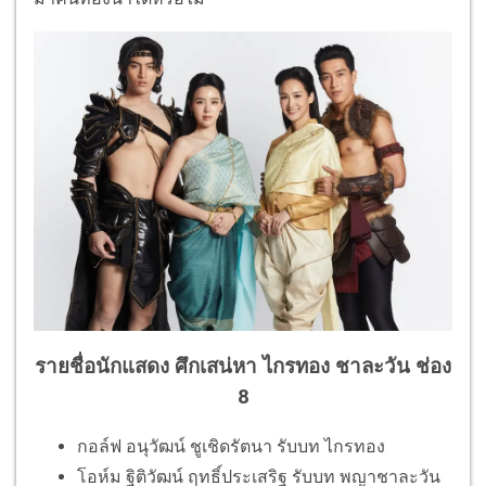
รายชื่อนักแสดง ศึกเสน่หา ไกรทอง ชาละวัน ช่อง
8
กอล์ฟ อนุวัฒน์ ชูเชิดรัตนา รับบท ไกรทอง
โอห์ม ฐิติวัฒน์ ฤทธิ์ประเสริฐ รับบท พญาชาละวัน