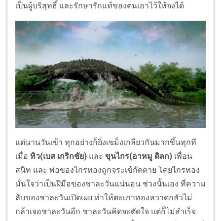
เป็นผู้บริสุทธิ์ และรักษารักแท้ของตนเอาไว้ให้จงได้
แต่นานวันเข้า ทุกอย่างก็ยิ่งเขม็งเกลียวกันมากขึ้นทุกที
เมื่อ
ทิว(เบส เกริกชัย)
และ
ขุนไกร(อาหมู ดิลก)
เพื่อน
สนิท และ พ่อของไกรทองถูกจระเข้กัดตาย โดยไกรทอง
มั่นใจว่าเป็นฝีมือของชาละวันแน่นอน ช่วงนั้นเอง ที่ความ
ลับของชาละวันเปิดเผย ทำให้ตะเภาทองหวาดกลัวไม่
กล้าเจอชาละวันอีก ชาละวันคิดจะตัดใจ แต่ก็ไม่สำเร็จ