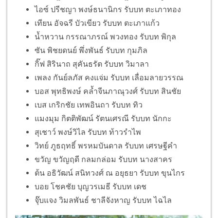
ไอซ์ ปรีชญา พงษ์ธนานิกร รับบท ตะเภาทอง
เทียน อัจฉรี บัวเขียว รับบท ตะเภาแก้ว
น้ำหวาน กรรณาภรณ์ พวงทอง รับบท พิกุล
ซัน พิชยดนย์ พึ่งพันธ์ รับบท กุมภิล
กิ๊ฟ สิรินาถ สุคันธรัต รับบท วิมาลา
เพลง กันย์ลภัส คงแจ่ม รับบท เลื่อมลายวรรณ
บอส พุทธิพงษ์ คล้ำจีนภาณุวงศ์ รับบท สินชัย
เบส เกริกชัย เทพอินถา รับบท ทิว
แมงมุม กิตติพัฒน์ รัตนเศรณี รับบท นักกะ
สุเชาว์ พงษ์วิไล รับบท ท้าวรำไพ
วิทย์ ภูธฤทธิ์ พรหมบันดาล รับบท เศรษฐีคำ
ขวัญ ขวัญฤดี กลมกล่อม รับบท นางสาคร
ต้น อธิวัฒน์ สนิทวงศ์ ณ อยุธยา รับบท ขุนไกร
บอย โชคชัย บุญวรเมธี รับบท เดช
จุ๊บแจง วิมลพันธ์ ชาลีจังหาญ รับบท ไฉไล