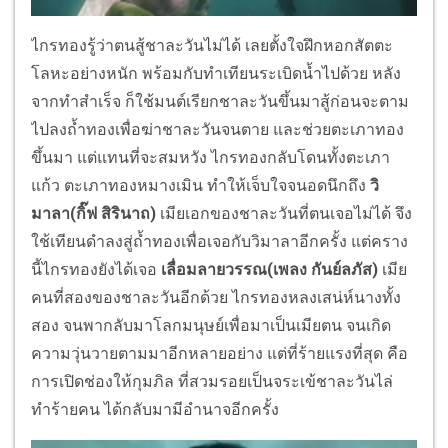
ไกรทองรู้ว่าตนสู้ชาละวันไม่ได้ เลยตั้งใจฝึกหอกสัตตะ
โลหะอย่างหนัก พร้อมกับทำเทียนระเบิดน้ำไปด้วย หลัง
จากทำสำเร็จ ก็ใช้มนต์เรียกชาละวันขึ้นมาสู้ก่อนจะตาม
ไปลงถ้ำทองเพื่อฆ่าชาละวันจนตาย และช่วยตะเภาทอง
ขึ้นมา แต่แทนที่จะสมหวัง ไกรทองกลับโดนทั้งตะเภา
แก้ว ตะเภาทองหมางเมิน ทำให้เจ็บใจจนอดนึกถึง
วิ
มาลา(กิ๊ฟ สิรินาถ)
เมียเอกของชาละวันที่ตนเจอไม่ได้ จึง
ใช้เทียนดำลงสู่ถ้ำทองเพื่อเจอกับวิมาลาอีกครั้ง แต่คราง
นี้ไกรทองยังได้เจอ
เลื่อมลายวรรณ(เพลง กันย์ลภัส)
เมีย
คนที่สองของชาละวันอีกด้วย ไกรทองหลงเสน่ห์นางทั้ง
สอง จนพากลับมาโลกมนุษย์เพื่อมาเป็นเมียตน จนเกิด
ความวุ่นวายตามมาอีกหลายอย่าง แต่ที่ร้ายแรงที่สุด คือ
การเปิดช่องให้กุมภิล ที่สวมรอยเป็นจระเข้ชาละวันไล่
ทำร้ายคน ได้กลับมามีอำนาจอีกครั้ง