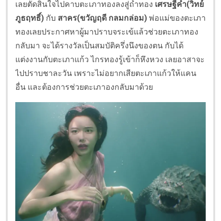
เลยตัดสินใจไปคาบตะเภาทองลงสู่ถ้ำทอง
เศรษฐีคำ(วิทย์
ภูธฤทธิ์)
กับ
สาคร(ขวัญฤดี กลมกล่อม)
พ่อแม่ของตะเภา
ทองเลยประกาศหาผู้มาปราบจระเข้แล้วช่วยตะเภาทอง
กลับมา จะได้รางวัลเป็นสมบัติครึ่งนึงของตน กับได้
แต่งงานกับตะเภาแก้ว ไกรทองรู้เข้าก็หึงหวง เลยอาสาจะ
ไปปราบชาละวัน เพราะไม่อยากเสียตะเภาแก้วให้แคน
อื่น และต้องการช่วยตะเภาองกลับมาด้วย