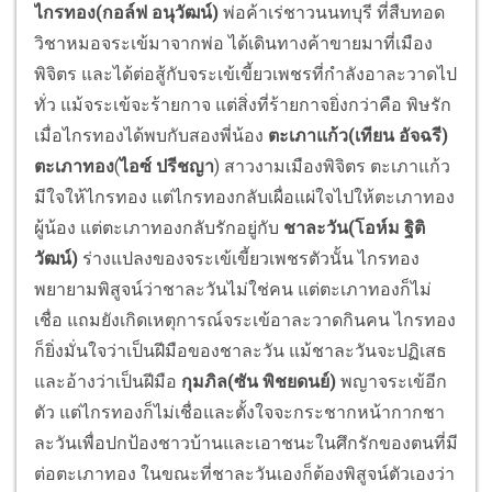
ไกรทอง(กอล์ฟ อนุวัฒน์)
พ่อค้าเร่ชาวนนทบุรี ที่สืบทอด
วิชาหมอจระเข้มาจากพ่อ ได้เดินทางค้าขายมาที่เมือง
พิจิตร และได้ต่อสู้กับจระเข้เขี้ยวเพชรที่กำลังอาละวาดไป
ทั่ว แม้จระเข้จะร้ายกาจ แต่สิ่งที่ร้ายกาจยิ่งกว่าคือ พิษรัก
เมื่อไกรทองได้พบกับสองพี่น้อง
ตะเภาแก้ว(เทียน อัจฉรี)
ตะเภาทอง
(
ไอซ์ ปรีชญา
) สาวงามเมืองพิจิตร ตะเภาแก้ว
มีใจให้ไกรทอง แต่ไกรทองกลับเผื่อแผ่ใจไปให้ตะเภาทอง
ผู้น้อง แต่ตะเภาทองกลับรักอยู่กับ
ชาละวัน(โอห์ม ฐิติ
วัฒน์)
ร่างแปลงของจระเข้เขี้ยวเพชรตัวนั้น ไกรทอง
พยายามพิสูจน์ว่าชาละวันไม่ใช่คน แต่ตะเภาทองก็ไม่
เชื่อ แถมยังเกิดเหตุการณ์จระเข้อาละวาดกินคน ไกรทอง
ก็ยิ่งมั่นใจว่าเป็นฝีมือของชาละวัน แม้ชาละวันจะปฏิเสธ
และอ้างว่าเป็นฝีมือ
กุมภิล(ซัน พิชยดนย์)
พญาจระเข้อีก
ตัว แต่ไกรทองก็ไม่เชื่อและตั้งใจจะกระชากหน้ากากชา
ละวันเพื่อปกป้องชาวบ้านและเอาชนะในศึกรักของตนที่มี
ต่อตะเภาทอง ในขณะที่ชาละวันเองก็ต้องพิสูจน์ตัวเองว่า