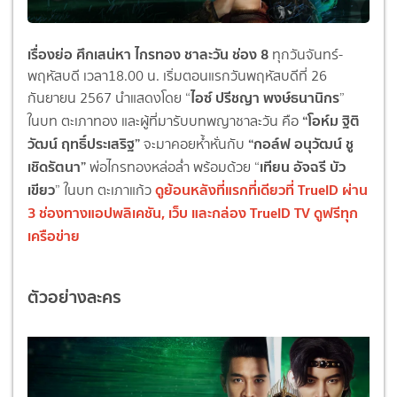
เรื่องย่อ ศึกเสน่หา ไกรทอง ชาละวัน ช่อง 8
ทุกวันจันทร์-
พฤหัสบดี เวลา18.00 น. เริ่มตอนแรกวันพฤหัสบดีที่ 26
ไอซ์ ปรีชญา พงษ์ธนานิกร
กันยายน 2567 นำแสดงโดย “
”
“โอห์ม ฐิติ
ในบท ตะเภาทอง และผู้ที่มารับบทพญาชาละวัน คือ
วัฒน์ ฤทธิ์ประเสริฐ”
“กอล์ฟ อนุวัฒน์ ชู
จะมาคอยห้ำหั่นกับ
เชิดรัตนา”
เทียน อัจฉรี บัว
พ่อไกรทองหล่อล่ำ พร้อมด้วย “
เขียว
ดูย้อนหลังที่แรกที่เดียวที่ TrueID ผ่าน
” ในบท ตะเภาแก้ว
3 ช่องทางแอปพลิเคชัน, เว็บ และกล่อง TrueID TV ดูฟรีทุก
เครือข่าย
ตัวอย่างละคร