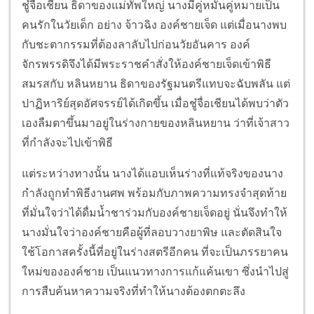
ชู๋จื่อเชียน ธิดาของแม่ทัพใหญ่ นางมีคู่หมั้นคู่หมายเป็น
คนรักในวัยเด็ก อย่าง จ้าวฉิง องค์ชายเจ็ด แต่เมื่อนางพบ
กับชะตากรรมที่ต้องลาลับไปก่อนวัยอันคาร องค์
จักรพรรดิจึงได้มีพระราชคำสั่งให้องค์ชายเจ็ดเข้าพิธี
สมรสกับ หลินหยาน ธิดาของรัฐมนตรีแทบจะฉับพลัน แต่
ปาฏิหาริย์สุดอัศจรรย์ได้เกิดขึ้น เมื่อชู๋จื่อเชียนได้พบว่าตัว
เองลืมตาขึ้นมาอยู่ในร่างกายของหลินหยาน ว่าที่เจ้าสาว
ที่กำลังจะไปเข้าพิธี
แต่ระหว่างทางนั้น นางได้แอบเห็นร่างที่แท้จริงของนาง
กำลังถูกทำพิธีงานศพ พร้อมกับภาพความทรงจำสุดท้าย
ที่มั่นใจว่าได้ดื่มน้ำชาร่วมกับองค์ชายเจ็ดอยู่ นั่นจึงทำให้
นางมั่นใจว่าองค์ชายคือผู้ที่ลอบวางยาพิษ และตัดสินใจ
ใช้โอกาสครั้งนี้ที่อยู่ในร่างสตรีอีกคน ที่จะเป็นภรรยาคน
ใหม่ขององค์ชาย เป็นแนวทางการแก้แค้นเขา ซึ่งนำไปสู่
การสืบค้นหาความจริงที่ทำให้นางต้องตกตะลึง