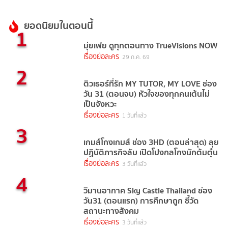
ยอดนิยมในตอนนี้
1
มุ่ยเฟย ดูทุกตอนทาง TrueVisions NOW
เรื่องย่อละคร
29 ก.ค. 69
2
ติวเธอร์ที่รัก MY TUTOR, MY LOVE ช่อง
วัน 31 (ตอนจบ) หัวใจของทุกคนเต้นไม่
เป็นจังหวะ
เรื่องย่อละคร
1 วันที่แล้ว
3
เกมส์โกงเกมส์ ช่อง 3HD (ตอนล่าสุด) ลุย
ปฏิบัติภารกิจลับ เปิดโปงกลโกงนักต้มตุ๋น
เรื่องย่อละคร
3 วันที่แล้ว
4
วิมานอากาศ Sky Castle Thailand ช่อง
วัน31 (ตอนแรก) การศึกษาถูก ชี้วัด
สถานะทางสังคม
เรื่องย่อละคร
3 วันที่แล้ว