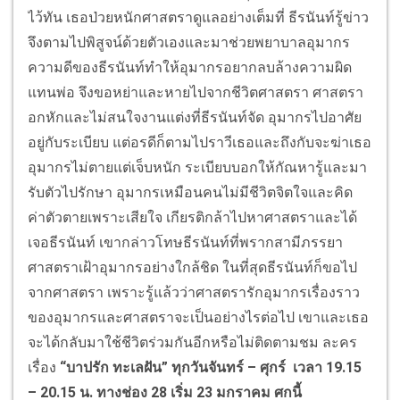
ไว้ทัน เธอป่วยหนักศาสตราดูแลอย่างเต็มที่ ธีรนันท์รู้ข่าว
จึงตามไปพิสูจน์ด้วยตัวเองและมาช่วยพยาบาลอุมากร
ความดีของธีรนันท์ทำให้อุมากรอยากลบล้างความผิด
แทนพ่อ จึงขอหย่าและหายไปจากชีวิตศาสตรา ศาสตรา
อกหักและไม่สนใจงานแต่งที่ธีรนันท์จัด อุมากรไปอาศัย
อยู่กับระเบียบ แต่อรดีก็ตามไปราวีเธอและถึงกับจะฆ่าเธอ
อุมากรไม่ตายแต่เจ็บหนัก ระเบียบบอกให้กัณหารู้และมา
รับตัวไปรักษา อุมากรเหมือนคนไม่มีชีวิตจิตใจและคิด
ค่าตัวตายเพราะเสียใจ เกียรติกล้าไปหาศาสตราและได้
เจอธีรนันท์ เขากล่าวโทษธีรนันท์ที่พรากสามีภรรยา
ศาสตราเฝ้าอุมากรอย่างใกล้ชิด ในที่สุดธีรนันท์ก็ขอไป
จากศาสตรา เพราะรู้แล้วว่าศาสตรารักอุมากรเรื่องราว
ของอุมากรและศาสตราจะเป็นอย่างไรต่อไป เขาและเธอ
จะได้กลับมาใช้ชีวิตร่วมกันอีกหรือไม่ติดตามชม ละคร
เรื่อง
“บาปรัก ทะเลฝัน” ทุกวันจันทร์ – ศุกร์ เวลา 19.15
– 20.15 น. ทางช่อง 28 เริ่ม 23 มกราคม ศกนี้