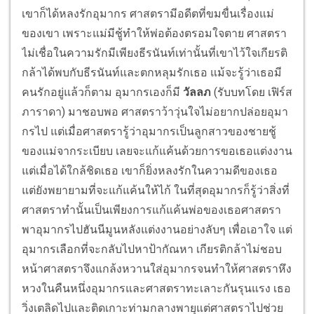
เขาก็ได้หลงรักอุมากร ศาสตรามีอดีตที่ขมขื่นเรื่องแม่
ของเขา เพราะแม่มีชู้ทำให้พ่อต้องตรอมใจตาย ศาสตรา
ไม่เชื่อในความรักมีเพียงธีรนันท์เท่านั้นที่เขาไว้ใจเกียรติ
กล้าได้พบกับธีรนันท์และตกหลุมรักเธอ แม้จะรู้ว่าเธอมี
คนรักอยู่แล้วก็ตาม อุมากรเองก็มี
วัลลภ
(รับบทโดย เฟิร์ส
ภาราดา) มาชอบพอ ศาสตราว้าวุ่นใจไม่อยากปล่อยอุมา
กรไป แต่เมื่อศาสตรารู้ว่าอุมากรเป็นลูกสาวของชายชู้
ของแม่จากระเบียบ เลยจะแก้แค้นด้วยการขอเธอแต่งงาน
แต่เมื่อได้ใกล้ชิดเธอ เขาก็ยิ่งหลงรักในความดีของเธอ
แต่ยังพยายามที่จะแก้แค้นให้ไก้ ในที่สุดอุมากรก็รู้ว่าสิ่งที่
ศาสตราทำนั้นเป็นเพียงการแก้แค้นพ่อของเธอศาสตรา
พาอุมากรไปฮันนีมูนหลังแต่งงานอย่างลับๆ เพื่อเอาใจ แต่
อุมากรเลือกที่จะกลับไปหาป้ากัณหา เกียรติกล้าไม่ชอบ
หน้าศาสตราจึงแกล้งหวานใส่อุมากรจนทำให้ศาสตราหึง
หวงในคืนหนึ่งอุมากรและศาสตราทะเลาะกันรุนแรง เธอ
วิ่งเตลิดไปและติดเกาะท่ามกลางพายุแต่ศาสตราไปช่วย