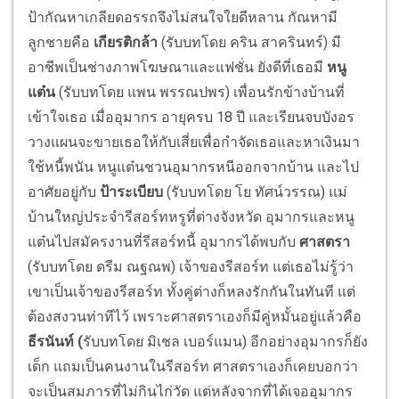
ป้ากัณหาเกลียดอรรถจึงไม่สนใจใยดีหลาน กัณหามี
ลูกชายคือ
เกียรติกล้า
(รับบทโดย คริน สาครินทร์) มี
อาชีพเป็นช่างภาพโฆษณาและแฟชั่น ยังดีที่เธอมี
หนู
แต๋น
(รับบทโดย แพน พรรณปพร) เพื่อนรักข้างบ้านที่
เข้าใจเธอ เมื่ออุมากร อายุครบ 18 ปี และเรียนจบบังอร
วางแผนจะขายเธอให้กับเสี่ยเพื่อกำจัดเธอและหาเงินมา
ใช้หนี้พนัน หนูแต๋นชวนอุมากรหนีออกจากบ้าน และไป
อาศัยอยู่กับ
ป้าระเบียบ
(รับบทโดย โย ทัศน์วรรณ) แม่
บ้านใหญ่ประจำรีสอร์ทหรูที่ต่างจังหวัด อุมากรและหนู
แต๋นไปสมัครงานที่รีสอร์ทนี้ อุมากรได้พบกับ
ศาสตรา
(รับบทโดย ดรีม ณฐณพ) เจ้าของรีสอร์ท แต่เธอไม่รู้ว่า
เขาเป็นเจ้าของรีสอร์ท ทั้งคู่ต่างก็หลงรักกันในทันที แต่
ต้องสงวนท่าทีไว้ เพราะศาสตราเองก็มีคู่หมั้นอยู่แล้วคือ
ธีรนันท์
(
รับบทโดย มิเชล เบอร์แมน) อีกอย่างอุมากรก็ยัง
เด็ก แถมเป็นคนงานในรีสอร์ท ศาสตราเองก็เคยบอกว่า
จะเป็นสมภารที่ไม่กินไก่วัด แต่หลังจากที่ได้เจออุมากร