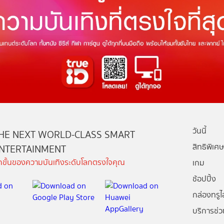
วันนี้
HE NEXT WORLD-CLASS SMART
สิทธิพิเศษ
NTERTAINMENT
ีกขั้นของความบันเทิงระดับโลกตรงใจคุณ
เกม
ช้อปปิ้ง
กล่องทรูไอ
บริการช่ว