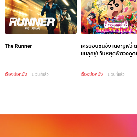
The Runner
เครยอนชินจัง เดอะมูฟวี่ 
ขนลุกซู่! วันหยุดพิศวงภูตผี
เรื่องย่อหนัง
เรื่องย่อหนัง
1 วันที่แล้ว
1 วันที่แล้ว