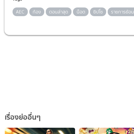
AEC
ก้อง
ตอนล่าสุด
น็อต
ยิปโซ
รายการย้อน
เรื่องย่ออื่นๆ