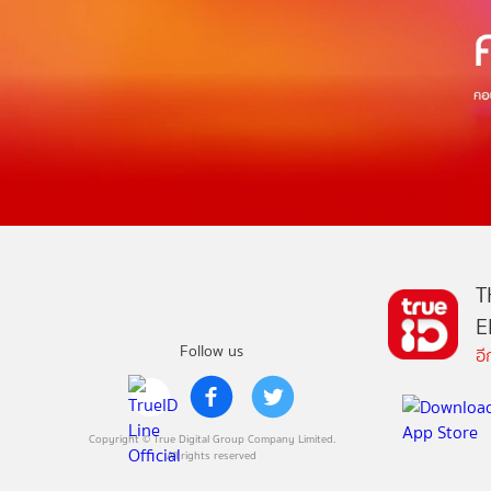
T
E
Follow us
อ
Copyright © True Digital Group Company Limited.
All rights reserved