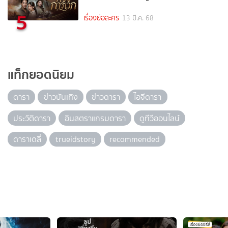
5
เรื่องย่อละคร
13 มี.ค. 68
แท็กยอดนิยม
ดารา
ข่าวบันเทิง
ข่าวดารา
ไอจีดารา
ประวัติดารา
อินสตราแกรมดารา
ดูทีวีออนไลน์
ดาราเดลี่
trueidstory
recommended