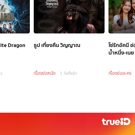
ite Dragon
ธูป เที่ยงคืน วิญญาณ
โซ่รักอัคนี 
น้ำหนึ่ง-เนย
เรื่องย่อหนัง
เรื่องย่อละคร
้ว
1 วันที่แล้ว