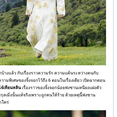
าบ้
างแล้ว กับเรื่องราวความรัก ความแค้นระหว่างคนกับ
ความพิเศษของจิ้
งจอกไว้ถึง 6 ตอนในเรื่องเดียว เปิดฉากตอน
ไจ๋เทียนหลิน
เรื่องราวของจิ้งจอกน้
อยฟงซานเหนียงแฝงตัว
ุลเมิ่งนั้นแท้จริ
งเพราะถูกคนให้ร้าย ด้วยเหตุนี้ฟงซาน
กใคร่