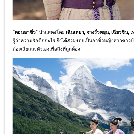
“ตอนอาซิ่ว”
นำแสดงโดย
เฉินเหยา
,
จางรั่วหยุน
,
เฉียวซิน
,
เ
รู้ว่าความรั
กคืออะไร จึงได้สวมรอยเป็นอาซิ่วหญิ
งสาวชาวบ้
ต้องเสี
ยสละตัวเองเพื่อสิ่งที่ถูกต้อง