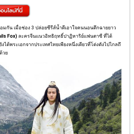
กัน เมื่อช่อง 3 ปล่อยซีรีส์น้ำดีเอาใจคนนอนดึ
กฉายยาว
ils Fox
)
ละครจีนแนวอิทธิฤทธิ์ปาฏิหาริย์
แฟนตาซี ที่ได้
ังได้
พระเอกจากประเทศไทยเพียงหนึ่
งเดียวที่โด่งดังไปไกลถึ
ด้วย