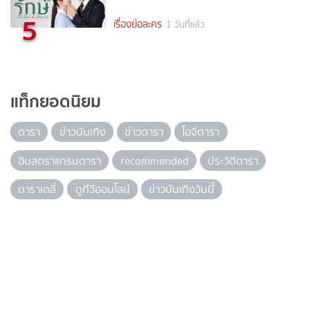
5
เรื่องย่อละคร
1 วันที่แล้ว
แท็กยอดนิยม
ดารา
ข่าวบันเทิง
ข่าวดารา
ไอจีดารา
อินสตราแกรมดารา
recommended
ประวัติดารา
ดาราเดลี่
ดูทีวีออนไลน์
ข่าวบันเทิงวันนี้