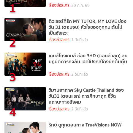
1
เรื่องย่อละคร
29 ก.ค. 69
ติวเธอร์ที่รัก MY TUTOR, MY LOVE ช่อง
วัน 31 (ตอนจบ) หัวใจของทุกคนเต้นไม่
เป็นจังหวะ
2
เรื่องย่อละคร
1 วันที่แล้ว
เกมส์โกงเกมส์ ช่อง 3HD (ตอนล่าสุด) ลุย
ปฏิบัติภารกิจลับ เปิดโปงกลโกงนักต้มตุ๋น
3
เรื่องย่อละคร
2 วันที่แล้ว
วิมานอากาศ Sky Castle Thailand ช่อง
วัน31 (ตอนแรก) การศึกษาถูก ชี้วัด
สถานะทางสังคม
4
เรื่องย่อละคร
2 วันที่แล้ว
รักษ์ ดูทุกตอนทาง TrueVisions NOW