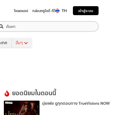
TH
เข้าสู่ระบบ
โหลดแอป
กล่องทรูไอดี ทีวี
ระเทศ
อื่นๆ
ยอดนิยมในตอนนี้
มุ่ยเฟย ดูทุกตอนทาง TrueVisions NOW