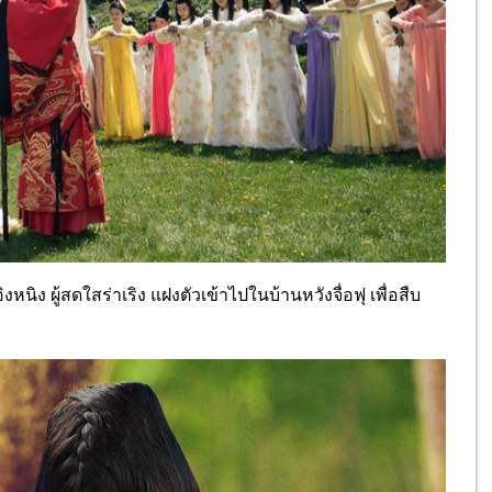
ิงหนิง ผู้สดใสร่าเริง แฝงตัวเข้าไปในบ้านหวังจื่อฟุ เพื่อสืบ