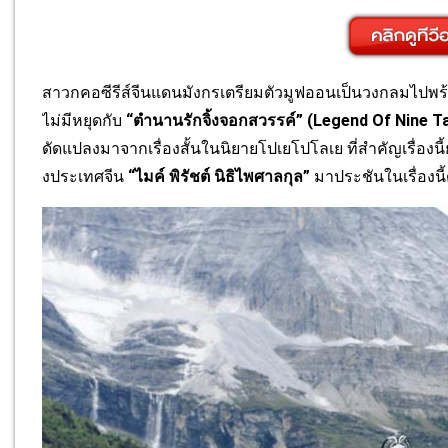
สาวกคอซีรีส์จีนแดนมังกรเตรี
ยมตัวมูฟออนเป็นวงกลมไปพร้อม
ไม่มีหยุดกับ
“ตำนานรักจิ้งจอกสวรรค์”
(
Legend Of Nine Ta
ดัดแปลงมาจากเรื่องสั้
นในนิยายโปเยโปโลเย ที่สำคัญเรื่องนี้ย
งประเทศจีน
“ไมค์ พิรัชต์ นิธิไพศาลกุล”
มาประชันในเรื่องนี้