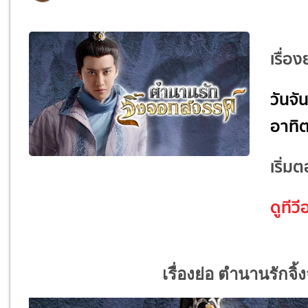
เรื่อ
วันจั
อาทิต
เริ่ม
ดูทีว
เรื่องย่อ ตำนานรักจิ