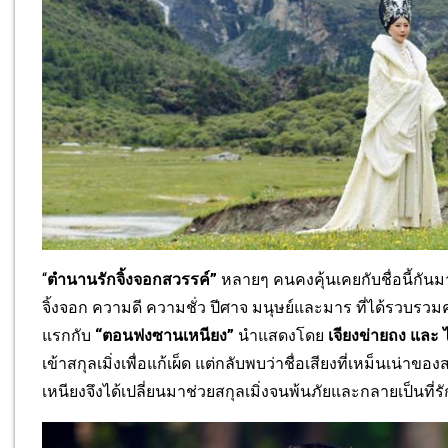
“
ตำนานรักจิ้งจอกสวรรค์”
หลายๆ คนคงคุ้นเคยกับชื่อนี้กันม
จิ้งจอก ความดี ความชั่ว ปีศาจ มนุษย์และมาร ที่ได้รวบรวม
แรกกับ
“ตอนฟงซานเหนียง”
นำแสดงโดย
เจียงข่ายถง และ 
เข้าสกุลเมิ่
งเพื่อแก้เผ็ด แต่กลับพบว่าชื่อเสียงที่เหม็
นเน่าของสก
เหนียงจึงได้
เปลี่ยนมาช่วยสกุลเมิ่งจนพ้นภั
ยและกลายเป็นที่รั