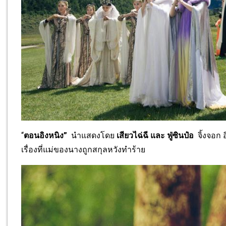
“
ตอนอิงหนิง”
นำแสดงโดย
เสียวไฉ่ฉี
และ ฟู่ซินป๋อ
จิ้งจอก อ
เรื่องที่แม่ของนางถู
กสกุลหวังทำร้าย