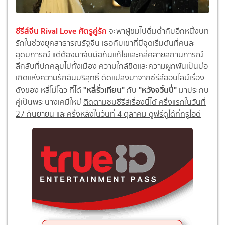
ซีรีส์จีน Rival Love ศัตรูคู่รัก
จะพาผู้ชมไปดื่มด่ำกับอีกหนึ่งบท
รักในช่วงยุคสาธารณรัฐจีน เธอกับเขาที่มีจุดเริ่มต้นที่คนละ
อุดมการณ์ แต่ต้องมาจับมือกันแก้ไขและคลี่คลายสถานการณ์
ลึกลับที่ปกคลุมไปทั้งเมือง ความใกล้ชิดและความผูกพันเป็นบ่อ
เกิดแห่งความรักอันบริสุทธิ์ ดัดแปลงมาจากซีรีส์ออนไลน์เรื่อง
"หลี่รั่วเทียน"
"หวังจวิ้นปี่"
ดังของ หลี่โม่โฉว ที่ได้
กับ
มาประกบ
คู่เป็นพระนางเคมีใหม่
ติดตามชมซีรีส์เรื่องนี้ได้ ครึ่งแรกในวันที่
27 กันยายน และครึ่งหลังในวันที่ 4 ตุลาคม ดูฟรีดูได้ที่ทรูไอดี