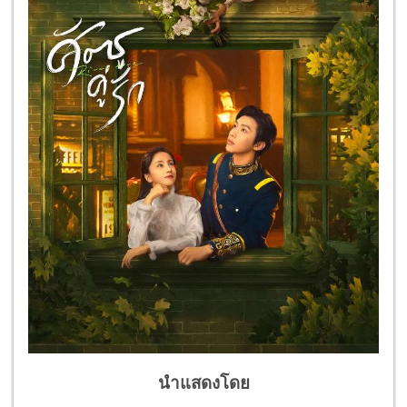
นำแสดงโดย