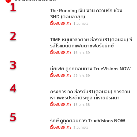
1
The Running เงิน งาน ความรัก ช่อง
3HD (ตอนล่าสุด)
เรื่องย่อละคร
1 วันที่แล้ว
2
TIME หมุนเวลาตาย ช่องวัน31(ตอนจบ) ซี
รีส์โรแมนติกแฟนตาซีฟอร์มยักษ์
เรื่องย่อละคร
16 ก.ค. 69
3
มุ่ยเฟย ดูทุกตอนทาง TrueVisions NOW
เรื่องย่อละคร
29 ก.ค. 69
4
กรงการเวก ช่องวัน31(ตอนจบ) การตาม
หา เพชรประจำตระกูล ที่หายปริศนา
เรื่องย่อละคร
13 มี.ค. 68
5
รักษ์ ดูทุกตอนทาง TrueVisions NOW
เรื่องย่อละคร
3 วันที่แล้ว