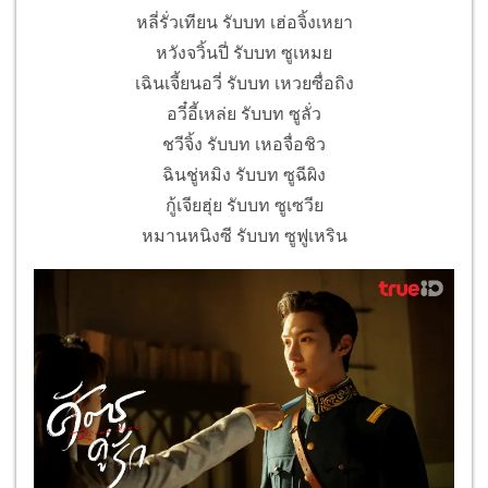
หลี่รั่วเทียน รับบท เฮ่อจิ้งเหยา
หวังจวิ้นปี่ รับบท ซูเหมย
เฉินเจี้ยนอวี่ รับบท เหวยซื่อถิง
อวี๋อี้เหล่ย รับบท ซูลั่ว
ชวีจิ้ง รับบท เหอจื่อชิว
ฉินชู่หมิง รับบท ซูฉีผิง
กู้เจียฮุ่ย รับบท ซูเซวีย
หมานหนิงซี รับบท ซูฟูเหริน