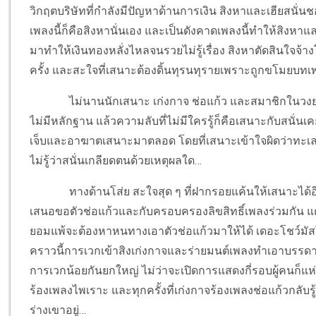
วิกฤตบริษัทที่กำลังมีปัญหาด้านการเงิน สิงหาและเฮียสนั่นช
เพลงนี้ก็คือสิงหานั่นเอง และเป็นดังคาดเพลงนี้ทำให้สิงหาแ
มาทำให้เงินทองหลั่งไหลจนรวยไม่รู้เรื่อง สิงหาตัดสินใจจ้างโ
ครั้ง และสะใจที่เสนาะต้องดิ้นทุรนทุรายเพราะถูกขโมยบท
ไม่นานนักเสนาะ เก่งกาจ ช่อแก้ว และสมาชิกในวงย
ไม่มีหลักฐาน แล้วความลับที่ไม่มีใครรู้ก็คือเสนาะกับสนั่นเ
เจ็บและอาฆาตเสนาะมาตลอด โดยที่เสนาะเข้าใจผิดว่าทะเลาะกัน
ไม่รู้ว่าสนั่นเกลียดตนด้วยเหตุผลใด…
ทางด้านโส่ย สะใจสุด ๆ ที่ฝากรอยแค้นให้เสนาะได้อีก
เสนอขอตัวช่อแก้วและกับครอบครองลิขสิทธิ์เพลงร่วมกัน แ
ยอมแพ้จะต้องหาหนทางเอาตัวช่อแก้วมาให้ได้ เดอะโชว์มั
คราวนี้การเวกเข้าสิงเก่งกาจและร่ายมนต์เพลงทำเอาบรรดาผู
การเวกน้อยกันยกใหญ่ ไม่ว่าจะเปิดการแสดงกี่รอบผู้คนก็แห
ร้องเพลงไพเราะ และทุกครั้งที่เก่งกาจร้องเพลงช่อแก้วกลับรู
ร่างเขาอยู่…