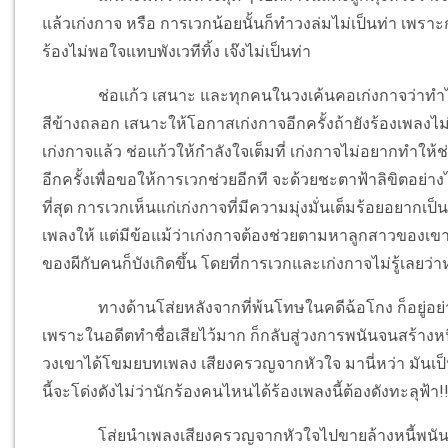
แล้วเก่งกาจ หรือ การเวกน้อยนั้นก็ทำวงล่มไม่เป็นท่า เพร
ร้องไม่พอใจแทบพังเวทีทิ้ง เจ๊งไม่เป็นท่า
ช่อแก้ว เสนาะ และทุกคนในวงเค้นคอเก่งกาจว่าทำไม
สีข้างถลอก เสนาะให้โอกาสเก่งกาจอีกครั้งถ้ายังร้องเพลงไม่
เก่งกาจแล้ว ช่อแก้วให้กำลังใจเต็มที่ เก่งกาจไม่อยากทำให้
อีกครั้งเพื่อขอให้การเวกช่วยอีกที จะด้วยชะตาฟ้าลิขิตอย่
ที่สุด การเวกเห็นแก่เก่งกาจที่มีความมุ่งมั่นเต็มร้อยอยากเป
เพลงให้ แต่มีข้อแม้ว่าเก่งกาจต้องช่วยตามหาลูกสาวของเ
ของผีกับคนก็บังเกิดขึ้น โดยที่การเวกและเก่งกาจไม่รู้เลยว่
ทางด้านโส่ยหลังจากที่พ้นโทษในคดีฉ้อโกง ก็อยู่อย
เพราะในอดีตทำชื่อเสียไว้มาก ก็กลับสู่วงการพนันจนสร้างหนี้
วงเขาได้โขมยบทเพลง เสียงครวญจากหัวใจ มานี่หว่า มันเป
นี้จะโด่งดังไม่ว่านักร้องคนไหนได้ร้องเพลงนี้ต้องดังทะลุฟ้า!!
โส่ยนำเพลงเสียงครวญจากหัวใจไปขายล้างหนี้พนัน โ