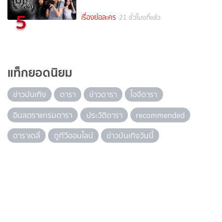
5
เรื่องย่อละคร
21 ชั่วโมงที่แล้ว
แท็กยอดนิยม
ข่าวบันเทิง
ดารา
ข่าวดารา
ไอจีดารา
อินสตราแกรมดารา
ประวัติดารา
recommended
ดาราเดลี่
ดูทีวีออนไลน์
ข่าวบันเทิงวันนี้