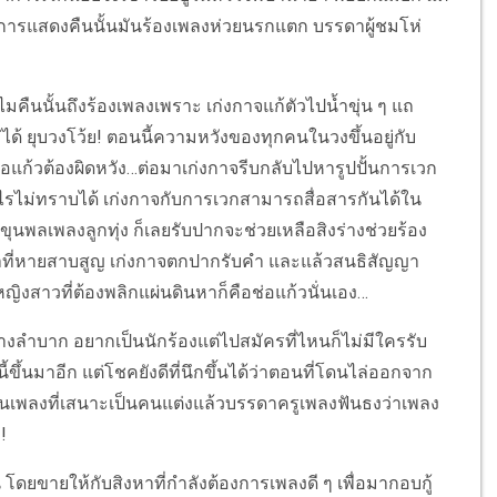
าะการแสดงคืนนั้นมันร้องเพลงห่วยนรกแตก บรรดาผู้ชมโห่
คืนนั้นถึงร้องเพลงเพราะ เก่งกาจแก้ตัวไปน้ำขุ่น ๆ แถ
ได้ ยุบวงโว้ย! ตอนนี้ความหวังของทุกคนในวงขึ้นอยู่กับ
ช่อแก้วต้องผิดหวัง…ต่อมาเก่งกาจรีบกลับไปหารูปปั้นการเวก
างไรไม่ทราบได้ เก่งกาจกับการเวกสามารถสื่อสารกันได้ใน
็นขุนพลเพลงลูกทุ่ง ก็เลยรับปากจะช่วยเหลือสิงร่างช่วยร้อง
ขาที่หายสาบสูญ เก่งกาจตกปากรับคำ และแล้วสนธิสัญญา
าหญิงสาวที่ต้องพลิกแผ่นดินหาก็คือช่อแก้วนั่นเอง…
่างลำบาก อยากเป็นนักร้องแต่ไปสมัครที่ไหนก็ไม่มีใครรับ
ขึ้นมาอีก แต่โชคยังดีที่นึกขึ้นได้ว่าตอนที่โดนไล่ออกจาก
็นเพลงที่เสนาะเป็นคนแต่งแล้วบรรดาครูเพลงฟันธงว่าเพลง
!
ดยขายให้กับสิงหาที่กำลังต้องการเพลงดี ๆ เพื่อมากอบกู้