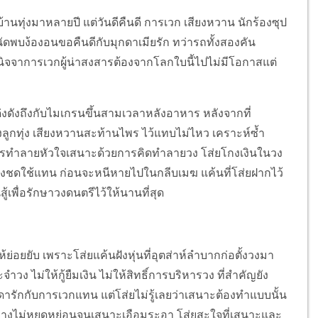
บ้านทุ่งมาหลายปี แต่วันดีคืนดี การเวก เสียงหวาน นักร้องซุป
ัดพบง้องอนขอคืนดีกับมุกดาเมียรัก ทว่ารถทั้งสองคัน
ิจจาการเวกผู้น่าสงสารต้องจากโลกใบนี้ไปไม่มีโอกาสแต่
ด่งดังถึงกับไมเกรนขึ้นสามเวลาหลังอาหาร หลังจากที่
ูกทุ่ง เสียงหวานสะท้านไพร ไว้แทบไม่ไหว เคราะห์ซ้ำ
องการทำลายหัวใจเสนาะด้วยการคิดทำลายวง โส่ยโกงเงินในวง
งชดใช้แทน ก่อนจะหนีหายไปในกลีบเมฆ แค้นที่โส่ยฝากไว้
้เพื่อรักษาวงดนตรีไว้ให้นานที่สุด
่อยยับ เพราะโส่ยแค้นฝังหุ่นที่อุตส่าห์ลำบากก่อตั้งวงมา
วง ไม่ให้กู้ยืมเงิน ไม่ให้สิทธิ์การบริหารวง ที่สำคัญยัง
กดารักกับการเวกแทน แต่โส่ยไม่รู้เลยว่าเสนาะต้องทำแบบนั้น
ย่างไม่หยุดหย่อนจนเสนาะเอือมระอา โส่ยสะใจที่เสนาะและ