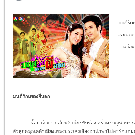
มนต์รัก
ออกอากาศ
ทางช่อง
มนต์รักเพลงผีบอก
เจื้อยแจ้วแว่วเสียงสำเนียงขับร้อง คร่ำครวญชวนขนลุก
หัวลุกคลุกเคล้าเสียงเพลงบรรเลงเสียงฮานำพาไปหารักแถมยัง