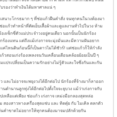
รับรองว่าทำเงินได้มหาศาลแน่ ๆ
 เสนาะโกรธมาก ๆ ที่ช่อแก้วฝืนคำสั่ง จนทุกคนในวงต้องมา
อแก้วทำหน้าที่ตัดเย็บเสื้อผ้าและดูแลงานทั่วไปในวง ห้าม
้องเซ็กซี่ตัวแม่ประจำวงอยู่คนเดียว นอกนั้นเป็นนักร้อง
นักร้องแทน แต่ถึงแม้เก่งกาจจะมุ่งมั่นและมีความฝันอยาก
่ไหนดินก้อนนี้ก็เป็นดาวไม่ได้ชัวร์! แต่ช่อแก้วก็ให้กำลัง
้วสอนเก่งร้องเพลงจนวันเคลื่อนเดือนคล้อยย้อยเป็นปี ๆ
่มแปรเปลี่ยนเป็นความรักอย่างไม่รู้ตัวและใจซึ่งกันและกัน
ว และไม่อาจจะพยุงวงได้อีกต่อไป นักร้องที่จ้างมาก็ลาออก
นตำนานลูกทุ่งได้อีกต่อไปตั้งใจจะยุบวง แม้ว่าเก่งกาจกับ
หลือแต่เพียง ช่อแก้ว เก่งกาจ เหม่งมือกลองสุดหล่อ
ตูม สองสาวหางเครื่องสุดแซ่บ และ ทิดตุ๋ย กับ ไมเคิล ตลกตัว
็ยื่นคำขาดไม่อยากให้ทุกคนต้องมาจมปลักด้วยกัน