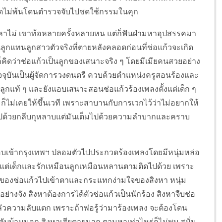
ผิดไม่พ้นโดนตำรวจจับไปชดใช้กรรมในคุก
จะหาไม่ เขาท้อหลายครั้งหลายหน แต่ก็ฟันฝ่ามหาอุปสรรคมา
ลูกแทนลูกสาวตัวจริงที่ตายหลังคลอดก่อนที่ช่อแก้วจะเกิด
คิดว่าช่อแก้วเป็นลูกของเสนาะจริง ๆ โดยมีเมียคนสวยอย่าง
ัจจุบันเป็นผู้จัดการวงดนตรี ควบด้วยตำแหน่งครูสอนร้องและ
ือนลูกแท้ ๆ และยังแอบเสนาะสอนช่อแก้วร้องเพลงตั้งแต่เด็ก ๆ
ก็ไม่เคยให้ขึ้นเวที เพราะสาบานกับการเวกไว้ว่าไม่อยากให้
รยไปด้วยกลีบกุหลาบแต่มันเต็มไปด้วยความลำบากและคราบ
แอบเข้ากรุงเทพฯ ปลอมตัวไปประกวดร้องเพลงโดยมีหนุ่มหล่อ
ตั้งแต่เด็กและรักเหมือนลูกเหมือนหลานตามติดไปด้วย เพราะ
งของช่อแก้วไปเข้าตาและกระแทกง่ามใจของสิงหา หนุ่ม
ย่างจัง สิงหาต้องการได้ตัวช่อแก้วเป็นนักร้อง สิงหาจีบช่อ
ัวความลับแตก เพราะถ้าพ่อรู้ว่ามาร้องเพลง จะต้องโดน
ลับบ้านนอก สิงหาเสียดายมาก ตามหาเท่าไหร่ก็ไม่พบ สนั่น