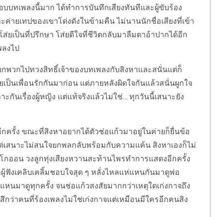
อบบทเพลงนี้มาก ได้ทำการบันทึกเสียงทันทีและผู้ขับร้อง
ละค่ายเทปของเขาโด่งดังในข้ามคืน ไม่นานนักชื่อเสียงที่เข้า
ส่ยเป็นที่ปรึกษา โส่ยดีใจที่ชีวิตกลับมาลืมตาอ้าปากได้อีก
เพลงไป
กพวกไปทวงสิทธิ์เจ้าของบทเพลงกับสิงหาและสนั่นแต่ก็
คยเป็นเพื่อนรักกันมาก่อน แต่ภายหลังผิดใจกันแล้วสนั่นผูกใจ
เรื่องผู้หญิง แต่แท้จริงแล้วไม่ใช่… ทุกวันนี้เสนาะยัง
ครั้ง ขณะที่สิงหาอยากได้ตัวช่อแก้วมาอยู่ในค่ายก็ยื่นข้อ
ต่เสนาะไม่สนใจยกพลกลับพร้อมกับความแค้น สิงหาเองก็ไม่
สโกออน วงลูกทุ่งเสียงหวานสะท้านไพรทำการแสดงอีกครั้ง
้ฟังเคลิบเคลิ้มชอบใจสุด ๆ หลั่งไหลแห่แหนกันมาดูพ่อ
่แหนมาดูทุกครั้ง จนช่อแก้วสงสัยมากกว่าเหตุใดเก่งกาจถึง
้สึกว่าคนที่ร้องเพลงไม่ใช่เก่งกาจแต่เหมือนมีใครอีกคนสิง