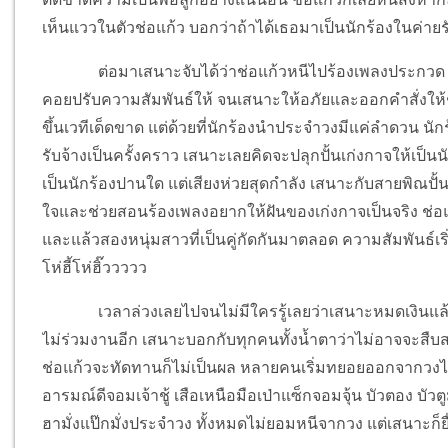
เห็นแววในตัวช่อแก้ว บอกว่าถ้าได้เธอมาเป็นนักร้องในค่าย
ต่อมาเสนาะจับได้ว่าช่อแก้วหนีไปร้องเพลงประกวด
คอยปรับความสัมพันธ์ให้ จนเสนาะให้อภัยและออกคำสั่งให้ช่
ขึ้นเวทีเด็ดขาด แต่ด้วยที่นักร้องนำประจำวงมีแค่ลำดวน นักร
รับจ้างเป็นครั้งคราว เสนาะเลยคิดจะปลุกปั้นเก่งกาจให้เป็น
เป็นนักร้องปานใด แต่เสียงห่วยสุดกำลัง เสนาะกับสายพิณปั้นแค
ใจและช่วยสอนร้องเพลงอยากให้ฝันของเก่งกาจเป็นจริง ช่อแก
และแล้วสองหนุ่มสาวที่เป็นคู่กัดกันมาตลอด ความสัมพันธ์เริ
โห่ฮี้โห่ฮิ๊ววววว
เวลาล่วงเลยไปจนไม่มีใครรู้เลยว่าเสนาะหมดเงินแล้
ไม่ร่วมงานอีก เสนาะบอกกับทุกคนทั้งน้ำตาว่าไม่อาจจะสืบสา
ช่อแก้วจะทัดทานก็ไม่เป็นผล หลายคนเริ่มทยอยออกจากวงไปเ
อารมณ์ดีจอมเจ้าชู้ เสือเหนือมือเป่าแซ็กจอมจุ้น บัวตอง บัว
ฮามั่งแป๊กมั่งประจำวง ทั้งหมดไม่ยอมหนีจากวง แต่เสนาะก