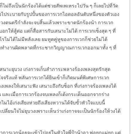
ม่ถึงเป็นนักร้องได้แต่ช่วยสัพเพเหระไปวัน ๆ ก็เลยไปที่วัด
กาจไประบายกับรูปปั้นของการเวกไอดอลอันดับหนึ่งของตัวเอง
บอกว่าวงดนตรีกำลังจะจบสิ้นแล้วเพราะขาดนักร้องนำ การเวก
้สู้ต่อ แต่ก็สื่อสารกับเสนาะไม่ได้ การเวกเซ็งสุด ๆ ที่
ม่ได้ไม่มีพลังเลย ยมทูตคู่หูของการเวกก็ช่วยไม่ได้
ขาทำงานผิดพลาดที่กระชากวิญญาณการเวกออกมาทั้ง ๆ ที่
เสนาะยุบวง เก่งกาจเก็บสำภาระพลางร้องเพลงสุดรักสุด
จริงแท้ พลันการเวกได้ยินเข้าก็เกิดมนต์พิเศษการเวก
งเพลงให้เสนาะฟัง เสนาะถึงกับช็อก ที่เก่งกาจร้องเพลงได้
ยน และเมื่อการเวกร้องจบเพลงก็เด้งกระเด็นออกจากร่าง
ไมไอ้เก่งเสียงห่วยถึงเสียงหวานได้จับขั้วหัวใจแบบนี้
็เปลี่ยนใจไม่ยุบวงเพราะเห็นว่าเก่งกาจจะเป็นนักร้องให้วงได้
้าการเวกน้อยจะเข้าไปอยู่ในหัวใจพี่ป้าน้าอา พ่อยกแม่ยก แต่