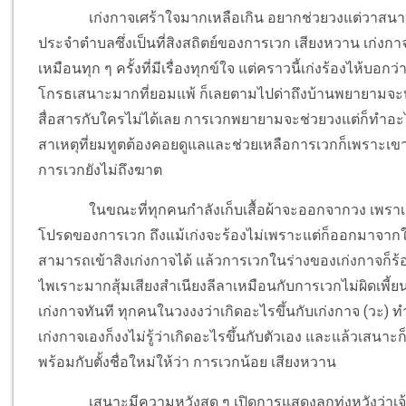
เก่งกาจเศร้าใจมากเหลือเกิน อยากช่วยวงแต่วาสนาก็ไ
ประจำตำบลซึ่งเป็นที่สิงสถิตย์ของการเวก เสียงหวาน เก่ง
เหมือนทุก ๆ ครั้งที่มีเรื่องทุกข์ใจ แต่คราวนี้เก่งร้องไห้
โกรธเสนาะมากที่ยอมแพ้ ก็เลยตามไปด่าถึงบ้านพยายามจะบอกให
สื่อสารกับใครไม่ได้เลย การเวกพยายามจะช่วยวงแต่ก็ทำอะไรไ
สาเหตุที่ยมทูตต้องคอยดูแลและช่วยเหลือการเวกก็เพราะเ
การเวกยังไม่ถึงฆาต
ในขณะที่ทุกคนกำลังเก็บเสื้อผ้าจะออกจากวง เพรา
โปรดของการเวก ถึงแม้เก่งจะร้องไม่เพราะแต่ก็ออกมาจากใจ
สามารถเข้าสิงเก่งกาจได้ แล้วการเวกในร่างของเก่งกาจก็ร้อ
ไพเราะมากสุ้มเสียงสำเนียงลีลาเหมือนกับการเวกไม่ผิดเพี้
เก่งกาจทันที ทุกคนในวงงงว่าเกิดอะไรขึ้นกับเก่งกาจ (วะ) ทำ
เก่งกาจเองก็งงไม่รู้ว่าเกิดอะไรขึ้นกับตัวเอง และแล้วเสนาะก
พร้อมกับตั้งชื่อใหม่ให้ว่า การเวกน้อย เสียงหวาน
เสนาะมีความหวังสุด ๆ เปิดการแสดงลูกทุ่งหวังว่าเจ