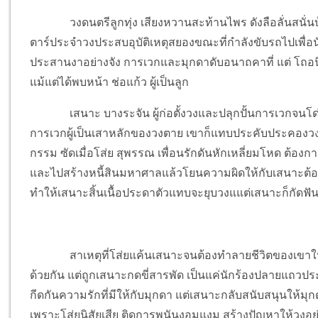
วงดนตรีลูกทุ่ง เสียงหวานสะท้านไพร ดังลือลั่นสนั่น
ตาร์ประจำวงประสบอุบัติเหตุสยองขณะที่กำลังขับรถไปเพื่อน
ประสานงาอย่างจัง การเวกและมุกดาดับอนาถคาที่ แต่ โถอน
แม้แต่ได้พบหน้า ช่อแก้ว ผู้เป็นลูก
เสนาะ บางระจัน ผู้ก่อตั้งวงและปลุกปั้นการเวกจนโ
การเวกผู้เป็นเสาหลักของวงตาย เขาก็แทบประคับประคองวงล
กรรม ซัดเมื่อโส่ย สุพรรณ เพื่อนรักดันหักเหลี่ยมโหด ต้
และไปสร้างหนี้สินมหาศาลแล้วโยนความผิดให้กับเสนาะต้อ
ทำให้เสนาะสิ้นเนื้อประดาตัวแทบจะยุบวงแแต่เสนาะก็กัดฟันสู
สาเหตุที่โส่ยแค้นเสนาะจนต้องทำลายชีวิตของเขาให้ย
ด้วยกัน แต่ถูกเสนาะกดขี่สารพัด เป็นแค่นักร้องปลายแถวประจำ
กีดกันความรักที่มีให้กับมุกดา แต่เสนาะกลับสนับสนุนให้มุ
เพราะโส่ยนิสัยเสีย ติดการพนันงอมแงม สร้างปัญหาให้วงอ