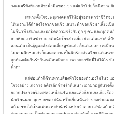
วงดนตรีพังพินาศด้วยน้ำมือของเขา แต่แล้วโส่ยก็หนีความ
เสนาะตั้งใจจะพยุงวงดนตรีให้อยู่รอดจนกว่าชีวิต
ได้เพราะได้กำลังใจจากช่อแก้ว เสนาะนำช่อแก้วมาเลี้ยงเป็น
ไม่กี่นาที เสนาะและปกปิดความจริงกับทุก ๆ คน และทุกคนก็
สายพิณ วารินชำราบ อดีตนักร้องสาวเสียงสวยเต้นแซ่บ! ที่ป
สอนเต้น เป็นผู้ดูแลสั่งสอนเลี้ยงดูช่อแก้วตั้งแต่แบเบาะเหม
ไม่นานนักช่อแก้วก็แสดงความเป็นนักร้องอัจฉริยะ แต่เสนาะ
ลูกต้องเต้นกินรำกินเหมือนตัวเอง…เพราะอาชีพนี้ไม่ได้โ
น้ำตา
แต่ช่อแก้วก็ต้านทานเสียงหัวใจของตัวเองไม่ไหว 
ใจวงอย่าง เก่งกาจ อดีตเด็กกำพร้าที่เสนาะเอามาอยู่กับวง
อยากประกวดร้องเพลงเหมือนกัน และแล้วลีลาและเสียงร้อ
นักเรียนนอก ลูกชายของสนั่น หรือเฮียหนั่นเจ้าของค่ายเพลงอ
แก้วอยากได้เป็นแฟนควบกับนักร้องประจำค่าย แต่ช่อแก้วกล
ตัดขาดความเป็นพ่อลูกอย่างแน่นอน ช่อแก้วก็เลยหนีสิงหาก