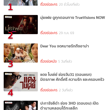
1
เรื่องย่อละคร
20 ชั่วโมงที่แล้ว
มุ่ยเฟย ดูทุกตอนทาง TrueVisions NOW
2
เรื่องย่อละคร
29 ก.ค. 69
Dear You จดหมายรักถึงอาม่า
3
เรื่องย่อหนัง
5 วันที่แล้ว
แดง ไบเล่ย์ ช่องวัน31 (ตอนแรก)
มิตรภาพ ศักดิ์ศรี ความรัก และครอบครัว
4
เรื่องย่อละคร
2 วันที่แล้ว
ปะการังสีดำ ช่อง 3HD (ตอนจบ) เปิด
ตำนานหลอนใต้ทะเลลึก