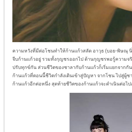
ความหวังที่มีต่อโชนทำให้ก้านแก้วสลัด อาวุธ (บอย-พิษณุ น
จีบก้านแก้วอยู่ รวมทั้งกุญชรออกไป ด้านกุญชรพอรู้ความจ
ปรับทุกข์กัน ส่วนชีวิตของชาลากับก้านแก้วก็เริ่มแยกจากก
ก้านแก้วที่ตอนนี้ชีวิตกำลังเดินเข้าสู่ปัญหา จากโชน ไปสู่
ก้านแก้วอีกต่อหนึ่ง สุดท้ายชีวิตของก้านแก้วจะดำเนินต่