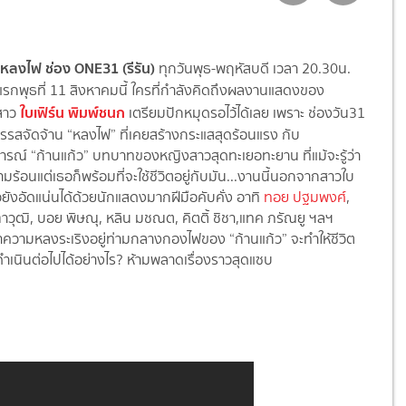
อ หลงไฟ ช่อง ONE31 (รีรัน)
ทุกวันพุธ-พฤหัสบดี เวลา 20.30น.
แรกพุธที่ 11 สิงหาคมนี้ ใครที่กำลังคิดถึงผลงานแสดงของ
ใบเฟิร์น พิมพ์ชนก
สาว
เตรียมปักหมุดรอไว้ได้เลย เพราะ ช่องวัน31
รรสจัดจ้าน “หลงไฟ” ที่เคยสร้างกระแสสุดร้อนแรง กับ
รณ์ “ก้านแก้ว” บทบาทของหญิงสาวสุดทะเยอทะยาน ที่แม้จะรู้ว่า
มร้อนแต่เธอก็พร้อมที่จะใช้ชีวิตอยู่กับมัน...งานนี้นอกจากสาวใบ
้วยังอัดแน่นได้ด้วยนักแสดงมากฝีมือคับคั่ง อาทิ
ทอย ปฐมพงศ์
,
ฑาวุฒิ, บอย พิษณุ, หลิน มชณต, คิตติ้ ชิชา,แทค ภรัณยู ฯลฯ
่าความหลงระเริงอยู่ท่ามกลางกองไฟของ “ก้านแก้ว” จะทำให้ชีวิต
เนินต่อไปได้อย่างไร? ห้ามพลาดเรื่องราวสุดแซบ