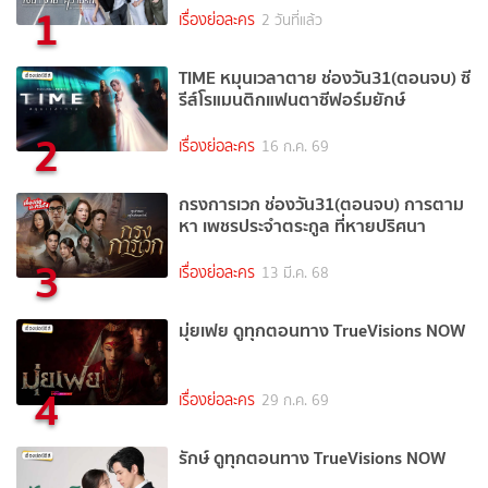
1
เรื่องย่อละคร
2 วันที่แล้ว
TIME หมุนเวลาตาย ช่องวัน31(ตอนจบ) ซี
รีส์โรแมนติกแฟนตาซีฟอร์มยักษ์
2
เรื่องย่อละคร
16 ก.ค. 69
กรงการเวก ช่องวัน31(ตอนจบ) การตาม
หา เพชรประจำตระกูล ที่หายปริศนา
3
เรื่องย่อละคร
13 มี.ค. 68
มุ่ยเฟย ดูทุกตอนทาง TrueVisions NOW
4
เรื่องย่อละคร
29 ก.ค. 69
รักษ์ ดูทุกตอนทาง TrueVisions NOW