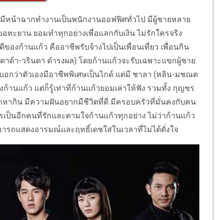
 ที่มีหน้าฉากทำงานเป็นพนักงานออฟฟิศทั่วไป มีผู้ชายหลาย
ทะยาน ยอมทำทุกอย่างเพื่อแลกกับเงิน ไม่รักใครจริง
ีของก้านแก้ว คืออาชีพรับจ้างไปเป็นเพื่อนเที่ยว เพื่อนกิน
เจดาด้า-วรินดา ดำรงผล) โดยก้านแก้วจะรับเฉพาะแขกผู้ชาย
ะบอกว่าตัวเองมีอาชีพพิเศษเป็นไกด์ แต่มี ชาลา (หลิน-มชณต
นแก้ว แต่ก็รู้เท่าที่ก้านแก้วยอมเล่าให้ฟัง รวมทั้ง กุญชร
หากิน มีความฝันอยากมีชีวิตที่ดี มีครอบครัวที่มั่นคงกับคน
ชรเป็นอีกคนที่รักและตามใจก้านแก้วทุกอย่าง ไม่ว่าก้านแก้ว
ารถแสดงอารมณ์และฤทธิ์เดชใส่ในเวลาที่ไม่ได้ดั่งใจ