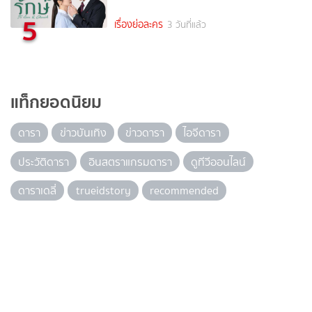
5
เรื่องย่อละคร
3 วันที่แล้ว
แท็กยอดนิยม
ดารา
ข่าวบันเทิง
ข่าวดารา
ไอจีดารา
ประวัติดารา
อินสตราแกรมดารา
ดูทีวีออนไลน์
ดาราเดลี่
trueidstory
recommended