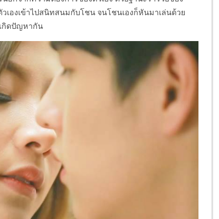
ตัวเองเข้าไปสนิทสนมกับโชน จนโชนเองก็หันมาเล่นด้วย
เกิดปัญหากัน