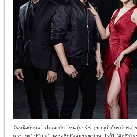
วันหนึ่งก้านแก้วได้เจอกับ โชน (มาร์ช-จุฑาวุฒิ ภัทรกำพล) ชาย
ความสุขไปวัน ๆ ไม่ค่อยคิดถึงอนาคต ทำอะไรก็ไม่คิดถึ