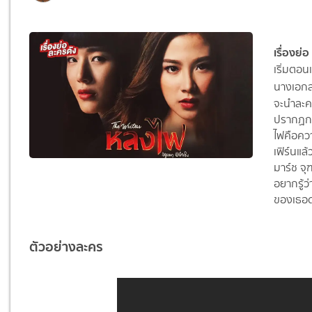
เรื่องย่
เริ่มตอน
นางเอก
จะนำละค
ปรากฏกา
ไฟคือควา
เฟิร์นแล
มาร์ช จุ
อยากรู้ว
ของเธอดำ
ตัวอย่างละคร