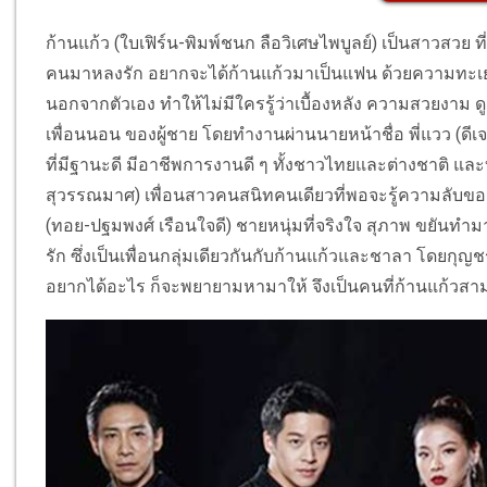
ก้านแก้ว (ใบเฟิร์น-พิมพ์ชนก ลือวิเศษไพบูลย์) เป็นสาวสวย
คนมาหลงรัก อยากจะได้ก้านแก้วมาเป็นแฟน ด้วยความทะเยอ
นอกจากตัวเอง ทำให้ไม่มีใครรู้ว่าเบื้องหลัง ความสวยงาม ดูด
เพื่อนนอน ของผู้ชาย โดยทำงานผ่านนายหน้าชื่อ พี่แวว (ดี
ที่มีฐานะดี มีอาชีพการงานดี ๆ ทั้งชาวไทยและต่างชาติ แล
สุวรรณมาศ) เพื่อนสาวคนสนิทคนเดียวที่พอจะรู้ความลับของก้า
(ทอย-ปฐมพงศ์ เรือนใจดี) ชายหนุ่มที่จริงใจ สุภาพ ขยันทำมา
รัก ซึ่งเป็นเพื่อนกลุ่มเดียวกันกับก้านแก้วและชาลา โดยกุญ
อยากได้อะไร ก็จะพยายามหามาให้ จึงเป็นคนที่ก้านแก้วสาม