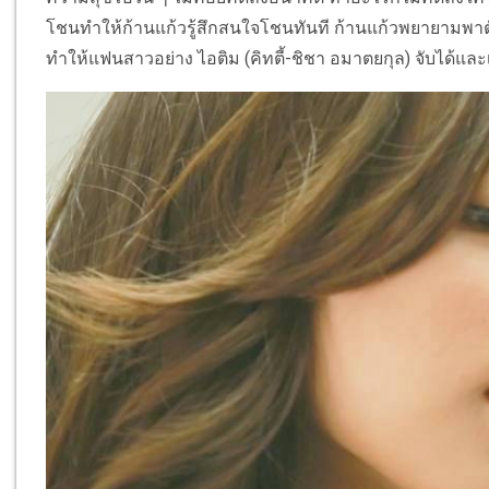
โชนทำให้ก้านแก้วรู้สึกสนใจโชนทันที ก้านแก้วพยายามพา
ทำให้แฟนสาวอย่าง ไอติม (คิทตี้-ชิชา อมาตยกุล) จับได้และ