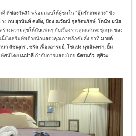
้ ที่
ช่องวัน31
พร้อมมอบให้ผู้ชมใน
“
อุ้มรักเกมลวง
”
ซึ่ง
่าง
กบ สุวนันท์
คงยิ่ง
,
ป้อง ณวัฒน์
กุลรัตนรักษ์
,
โดนัท มนัส
าสร้างความสุขให้กับแฟนๆ กับเรื่องราวสุดแสนจะชุลมุน ของ
านนี้ยังเสริมทัพด้วยนักแสดงคุณภาพอีกคับคั่ง อาทิ
มายด์
รถนา
สัชฌุกร
, ชรัส เฟื่องอารมย์, โชแปง นุชอินทรา, ยิ้ม
ทัศน์โดย
เนปาลี
กำกับการแสดงโดย
ฉัตรแก้ว สุศิวะ