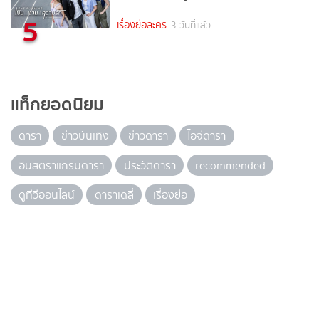
5
เรื่องย่อละคร
3 วันที่แล้ว
แท็กยอดนิยม
ดารา
ข่าวบันเทิง
ข่าวดารา
ไอจีดารา
อินสตราแกรมดารา
ประวัติดารา
recommended
ดูทีวีออนไลน์
ดาราเดลี่
เรื่องย่อ