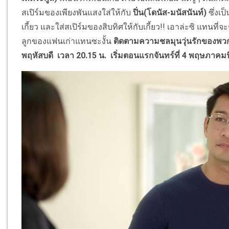
สเปิร์มของเพียงพันแสงใส่ให้กับ
ปิ่น(โดนัส-มนัสนันท์)
ซึ่งเ
เกี้ยว และใส่สเปิร์มของสิบทิศให้กับเกี้ยว!! เอาล่ะซิ แทนที่จ
ลูกของแฟนเก่าแทนซะงั้น
ติดตามความชลมุนวุ่นรักของพวก
พฤหัสบดี เวลา 20.15 น. เริ่มตอนแรกจันทร์ที่ 4 พฤษภาคมน