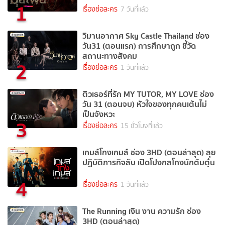
1
เรื่องย่อละคร
7 วันที่แล้ว
วิมานอากาศ Sky Castle Thailand ช่อง
วัน31 (ตอนแรก) การศึกษาถูก ชี้วัด
สถานะทางสังคม
2
เรื่องย่อละคร
1 วันที่แล้ว
ติวเธอร์ที่รัก MY TUTOR, MY LOVE ช่อง
วัน 31 (ตอนจบ) หัวใจของทุกคนเต้นไม่
เป็นจังหวะ
3
เรื่องย่อละคร
15 ชั่วโมงที่แล้ว
เกมส์โกงเกมส์ ช่อง 3HD (ตอนล่าสุด) ลุย
ปฏิบัติภารกิจลับ เปิดโปงกลโกงนักต้มตุ๋น
4
เรื่องย่อละคร
1 วันที่แล้ว
The Running เงิน งาน ความรัก ช่อง
3HD (ตอนล่าสุด)