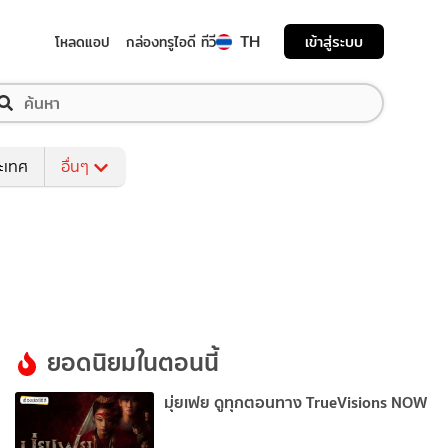
TH
เข้าสู่ระบบ
โหลดแอป
กล่องทรูไอดี ทีวี
ระเทศ
อื่นๆ
ยอดนิยมในตอนนี้
มุ่ยเฟย ดูทุกตอนทาง TrueVisions NOW