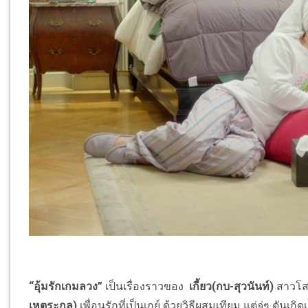
“
อุ้มรักเกมลวง
”
เป็นเรื่องราวของ
เกี้ยว(กบ-สุวนันท์)
สาวโสด
เหตระกูล)
เพื่อนรักที่เป็นเกย์ ด้วยวิธีผสมเทียม แต่จู่ๆ ดันเก