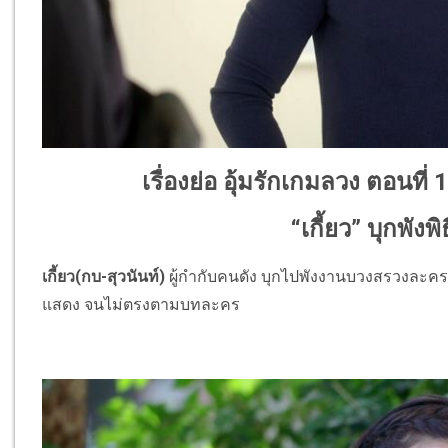
เรื่องย่อ อุ้มรักเกมลวง
ตอนที่ 
“เกี้ยว” บุกพัง
เกี้ยว(กบ-สุวนันท์)
ผู้กำกับคนดัง บุกไปพังงานบวงสรวงละคร 
แสดง จนไม่ตรงตามบทละคร