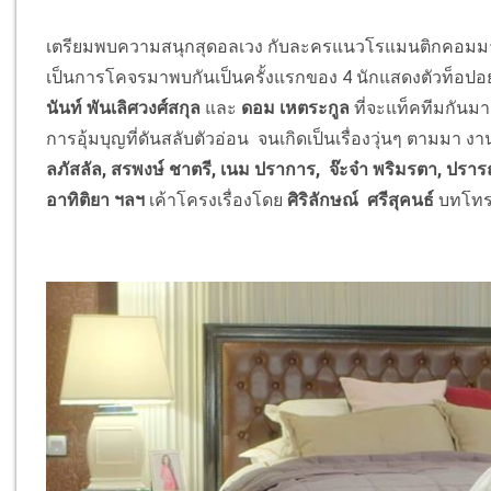
เตรียมพบความสนุกสุดอลเวง กับละครแนวโรแมนติกคอมมาดี
เป็นการโคจรมาพบกันเป็นครั้งแรกของ 4 นักแสดงตัวท็อปอย
นันท์ พันเลิศวงศ์สกุล
และ
ดอม เหตระกูล
ที่จะแท็คทีมกันม
การอุ้มบุญที่ดันสลับตัวอ่อน จนเกิดเป็นเรื่องวุ่นๆ ตามมา ง
ลภัสลัล
, สรพงษ์ ชาตรี, เนม ปราการ, จ๊ะจ๋า พริมรตา, ปรา
อาทิติยา ฯลฯ
เค้าโครงเรื่องโดย
ศิริลักษณ์ ศรีสุคนธ์
บทโทร