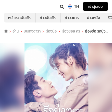
TH
เข้าสู่ระบบ
หน้าแรกบันเทิง
ข่าวบันเทิง
ข่าวละคร
ข่าวหนัง
รี
อ่าน
บันเทิงดารา
เรื่องย่อ
เรื่องย่อละคร
เรื่องย่อ รักยุ่งๆ
ของเจ้าชายกบ (WeTV)