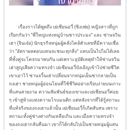
เรื่องราวได้พูดถึง เย่เชียนอวี่ (ซิงเฟย) หญิงสาวที่ถูก
เรียกกันว่า “พี่ใหญ่แห่งหมู่บ้านชาวประมง” และ ซ่านจวิน
เฮา (จินเจ๋อ) นักธุรกิจหนุ่มผู้คลั่งไคล้ตัวเลขที่มีความเชื่อ
ว่า “อัตราผลตอบแทนจะชนะทุกสิ่ง” แทบเป็นไปไม่ได้เลย
ที่ทั้งคู่จะโคจรมาพบกัน แต่เพราะอุบัติเหตุทำให้ซ่านจวิน
เฮ่าสูญเสียความทรงจำ เย่เชียนอวี่บังเอิญเข้าไปช่วยชีวิต
เขาเอาไว้ ซานจวิ้นเฮ่าเปลี่ยนจากหนุ่มเย็นชากลายเป็น
ถงเฮา ชายหนุ่มผู้อ่อนโยนที่ใช้ชีวิตอย่างเรียบง่ายบนเกาะ
ที่แสนสวยงาม ความสัมพันธ์ของเขาและเย่เชียนอวี่ค่อย
ๆ เข้าสู่ห้วงแห่งความโรแมนติก แต่หลังจากที่ได้รู้สถานะ
ที่แท้จริงของถงเฮาแล้วนั้น เย่เชียนอวี่ก็เกิดสับสน เพราะ
สถานะทั้งคู่ช่างต่างกันเหลือเกิน และเมื่อความทรงจำ
ของถงเฮากลับคืนมา เขาก็ได้กลับไปเป็นชายหนุ่มผู้แสน