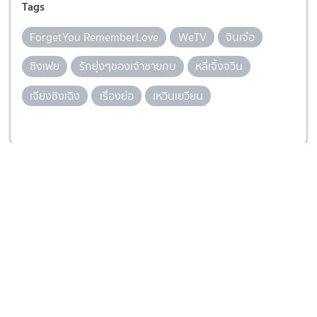
Tags
ForgetYou RememberLove
WeTV
จินเจ๋อ
ซิงเฟย
รักยุ่งๆของเจ้าชายกบ
หลี่เจิ้งจวิน
เจียงซิงเฉิง
เรื่องย่อ
เหวินเยวียน
ยอดนิยมในตอนนี้
1
The Running เงิน งาน ความรัก ช่อง
3HD (ตอนล่าสุด)
เรื่องย่อละคร
1 วันที่แล้ว
2
แดง ไบเล่ย์ ช่องวัน31 (ตอนแรก)
มิตรภาพ ศักดิ์ศรี ความรัก และครอบครัว