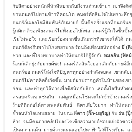
กับลิตาอย่างหนักที่หัวหินบวกกับมีงานด่วนเข้ามา เขาจึงตัดส
ชวนดนตร์ไปทานข้าวที่คอนโด ดนตร์ตัดสินใจไปเพราะลึกๆ แ
ดนตร์ก็เผลอใจมีสัมพันธ์กับมายด์ นั้นคือครั้งแรกที่ดนตร์
รู้กติกาดีขอเพียงดนตร์ไม่ทิ้งเธอไปก็พอ ดนตร์รู้สึกใจชื้นขึ
เริ่มไม่พอใจ และเรียกร้องมากขึ้นเกินกว่าที่เขาจะให้ได้
ดนตร์ต้องรีบพาไปโรงพยาบาล ร้อนถึงเพื่อนสนิทอย่าง
มี่ (ด
ช่วย และที่โรงพยาบาลทำให้ดนตร์ได้รู้จักกับ
หมออิน (ฟิลม
ร้อนก็เลิกยุ่งกับมายด์ซะ!
ดนตร์ตัดสินใจบอกเลิกกับมายด์อีกค
ดนตร์ขอ ดนตร์โล่งใจที่ปัญหาทุกอย่างกำลังจบลง เขากลับมา
ดนตร์ไม่คาดคิดก็เกิดขึ้น มายด์มาปรากฏตัวในบ้านของเขา 
ก่อน และทำทุกวิถีทางเพื่อตีสนิทกับลิตา เธอตั้งใจปั่นหัว
ครอบครัวเขาเช่นกัน แต่ดูเหมือนโชคจะไม่เข้าข้างดนตร์เท
ร้ายที่ติดต่อได้ทางเพศสัมพันธ์ ลิตาเสียใจมาก ทำให้ดนตร์
ช้ำจนหัวใจแทบสลาย ในขณะที่
ดาว (กิ๊ก-มยุริญ)
กับ
ฝน (ปุ๊
ห้าง จนมีคนถ่ายคลิปไปลงโซเชียลว่ามายด์ชอบแย่งผัวชาวบ
เป็นความแค้น มายด์วางแผนแอบไปหาฟ้าใสที่โรงเรียน และฟ