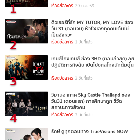
1
เรื่องย่อละคร
29 ก.ค. 69
ติวเธอร์ที่รัก MY TUTOR, MY LOVE ช่อง
วัน 31 (ตอนจบ) หัวใจของทุกคนเต้นไม่
เป็นจังหวะ
2
เรื่องย่อละคร
1 วันที่แล้ว
เกมส์โกงเกมส์ ช่อง 3HD (ตอนล่าสุด) ลุย
ปฏิบัติภารกิจลับ เปิดโปงกลโกงนักต้มตุ๋น
3
เรื่องย่อละคร
3 วันที่แล้ว
วิมานอากาศ Sky Castle Thailand ช่อง
วัน31 (ตอนแรก) การศึกษาถูก ชี้วัด
สถานะทางสังคม
4
เรื่องย่อละคร
3 วันที่แล้ว
รักษ์ ดูทุกตอนทาง TrueVisions NOW