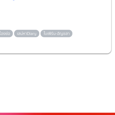
รื่องย่อ
เสน่หาDiary
ใบเฟิร์น-อัญชสา