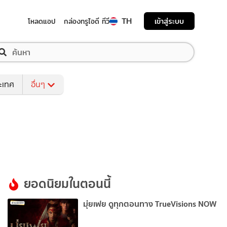
TH
เข้าสู่ระบบ
โหลดแอป
กล่องทรูไอดี ทีวี
ระเทศ
อื่นๆ
ยอดนิยมในตอนนี้
มุ่ยเฟย ดูทุกตอนทาง TrueVisions NOW