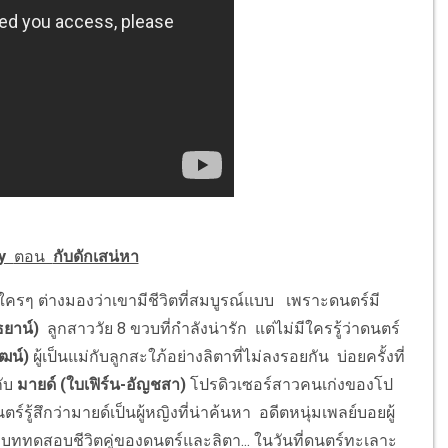
ry
ตอน
กับดักเสน่หา
ครๆ ต่างมองว่าเขามีชีวิตที่สมบูรณ์แบบ เพราะดนตร์มี
ธยาน์
)
ลูกสาววัย 8 ขวบที่กำลังน่ารัก แต่ไม่มีใครรู้ว่าดนตร์
ฒน์)
ผู้เป็นแม่กับลูกสะใภ้อย่างลิตาที่ไม่ลงรอยกัน บ่อยครั้งที่
ับ
มายด์ (ใบเฟิร์น-อัญชสา)
โปรดิวเซอร์สาวคนเก่งของโป
ู้สึกว่ามายด์เป็นผู้หญิงที่น่าค้นหา อดีตหนุ่มเพลย์บอยผู้
งบททดสอบชีวิตคู่ของดนตร์และลิตา...
ในวันที่ดนตร์ทะเลาะ