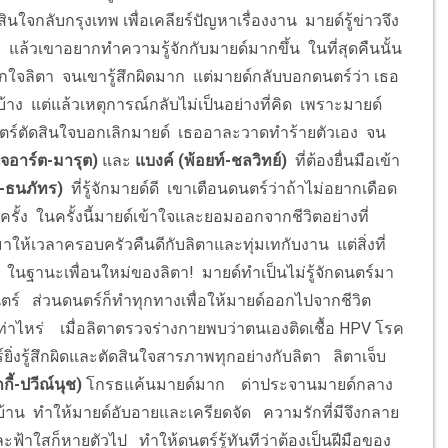
ินใจกลับกรุงเทพ เพื่อเคลียร์ปัญหาเรื่องงาน มายด์รู้ข่าวจึง
ล้วเขาอยากทำความรู้จักกับมายด์มากขึ้น ในที่สุดคืนนั้น
นอกใจลิตา จนเขารู้สึกผิดมาก แต่มายด์กลับบอกดนตร์ว่า เธอ
้นบ้าง แต่แล้วเหตุการณ์กลับไม่เป็นอย่างที่คิด เพราะมายด์
 ดนตร์ตัดสินใจบอกเลิกมายด์ เธออาละวาดทำร้ายตัวเอง จน
ีเจอาร์ต-มารุต)
และ
แบงค์ (พ้อยท์-ชลวิทย์)
ที่ต้องยื่นมือเข้า
์-ธนภัทร)
ที่รู้จักมายด์ดี เขาเตือนดนตร์ว่าถ้าไม่อยากเดือด
รั้ง ในครั้งนี้มายด์เข้าใจและยอมออกจากชีวิตอย่างที่
ให้เวลาครอบครัวคืนดีกับลิตาและทุ่มเทกับงาน แต่สิ่งที่
ในฐานะเพื่อนใหม่ของลิตา! มายด์ทำเป็นไม่รู้จักดนตร์มา
ดนตร์ ส่วนดนตร์ก็ทำทุกทางเพื่อให้มายด์ออกไปจากชีวิต
่าไหร่ เมื่อลิตาตรวจร่างกายพบว่าตนเองติดเชื้อ HPV โรค
ยิ่งรู้สึกผิดและตัดสินใจสารภาพทุกอย่างกับลิตา ลิตาเจ็บ
กกี้-ปวีณ์นุช)
โกรธแค้นมายด์มาก ด่าประจานมายด์กลาง
้าน ทำให้มายด์อับอายและเครียดจัด ความรักที่มีจึงกลาย
้าใสก็หายตัวไป ทำให้ดนตร์รู้ทันทีว่าต้องเป็นฝีมือของ