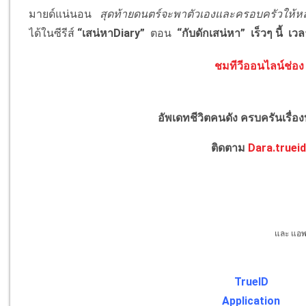
มายด์แน่นอน
สุดท้ายดนตร์จะพาตัวเองและครอบครัวให้
ได้ในซีรีส์
“เสน่หา
Diary”
ตอน
“กับดักเสน่หา” เร็วๆ นี้ เว
ชมทีวีออนไลน์ช่อง 
อัพเดทชีวิตคนดัง ครบครันเรื่อ
ติดตาม
Dara.trueid
และ แอพพ
TrueID
Application