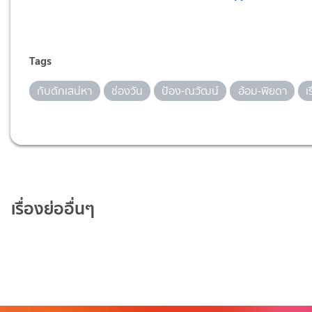
Tags
กับดักเสน่หา
ช่องวัน
ป้อง-ณวัฒน์
อ้อม-พิยดา
เ
เรื่องย่ออื่นๆ