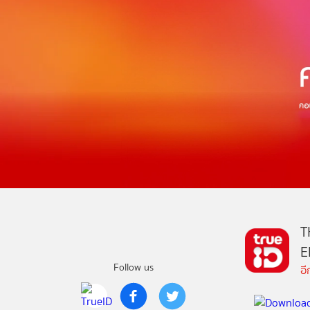
T
E
Follow us
อ