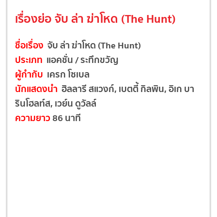
เรื่องย่อ จับ ล่า ฆ่าโหด (The Hunt)
ชื่อเรื่อง
จับ ล่า ฆ่าโหด (The Hunt)
ประเภท
แอคชั่น / ระทึกขวัญ
ผู้กำกับ
เครก โซเบล
นักแสดงนำ
ฮิลลารี สแวงก์, เบตตี้ กิลพิน, อิเก บา
รินโฮลท์ส, เวย์น ดูวัลล์
ความยาว
86 นาที