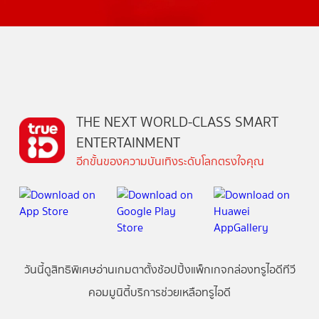
THE NEXT WORLD-CLASS SMART
ENTERTAINMENT
อีกขั้นของความบันเทิงระดับโลกตรงใจคุณ
วันนี้
ดู
สิทธิพิเศษ
อ่าน
เกม
ตาตั้ง
ช้อปปิ้ง
แพ็กเกจ
กล่องทรูไอดีทีวี
คอมมูนิตี้
บริการช่วยเหลือทรูไอดี