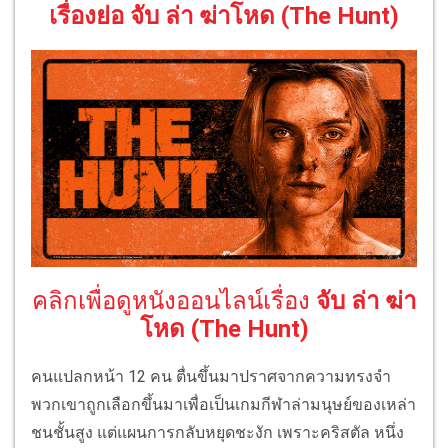
เรื่องย่อ จับ ล่า ฆ่าโหด (The Hunt)
คลิกเพื่อดูหนังออนไลน์เรื่อง
จับ ล่า ฆ่า
โหด (The Hunt)
คนแปลกหน้า 12 คน ตื่นขึ้นมาปราศจากความทรงจำ
พวกเขาถูกเลือกขึ้นมาเพื่อเป็นเกมกีฬาล่ามนุษย์ของเหล่า
ชนชั้นสูง แต่แผนการกลับหยุดชะงัก เพราะคริสตัล หนึ่ง