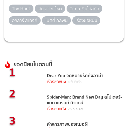
The Hunt
จับ ล่า ฆ่าโหด
อิเก บารินโฮลท์ส
ฮิลลารี สแวงก์
เบตตี้ กิลพิน
เรื่องย่อหนัง
ยอดนิยมในตอนนี้
1
Dear You จดหมายรักถึงอาม่า
เรื่องย่อหนัง
4 วันที่แล้ว
2
Spider-Man: Brand New Day สไปเดอร์-
แมน แบรนด์ นิว เดย์
เรื่องย่อหนัง
26 ก.ค. 69
3
คำสารภาพของหมอผี