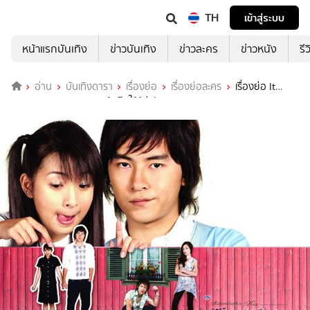
TH
เข้าสู่ระบบ
หน้าแรกบันเทิง
ข่าวบันเทิง
ข่าวละคร
ข่าวหนัง
รี
อ่าน
บันเทิงดารา
เรื่องย่อ
เรื่องย่อละคร
เรื่องย่อ It
Started With A Kiss แกล้งจุ๊บให้รู้ว่ารัก