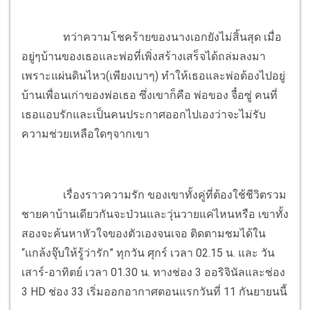
ทว่าความโชคร้ายของนางเอกยังไม่สิ้นสุด เมื่อ
อยู่ๆบ้านของเธอและพ่อที่เพิ่งสร้างเสร็จได้ถล่มลงมา
เพราะแผ่นดินไหว(เพียงเบาๆ) ทำให้เธอและพ่อต้องไปอยู่
บ้านเพื่อนเก่าของพ่อเธอ ซึ่งเขาก็คือ พ่อของ จื๋อซู่ คนที่
เธอแอบรักและเป็นคนประกาศออกไปเองว่าจะไม่รับ
ความช่วยเหลือใดๆจากเขา
เรื่องราวความรัก ของเขาทั้งคู่ที่ต้องใช้ชีวิตรวม
ชายคาบ้านเดียวกันจะป่วนและวุ่นวายแค่ไหนหรือ เขาทั้ง
สองจะค้นหาหัวใจของตัวเองจนเจอ ติดตามชมได้ใน
“แกล้งจุ๊บให้รู้ว่ารัก” ทุกวัน ศุกร์ เวลา 02.15 น. และ วัน
เสาร์-อาทิตย์ เวลา 01.30 น. ทางช่อง 3 ออริจินัลและช่อง
3 HD ช่อง 33 เริ่มออกอากาศตอนแรกวันที่ 11 กันยายนนี้