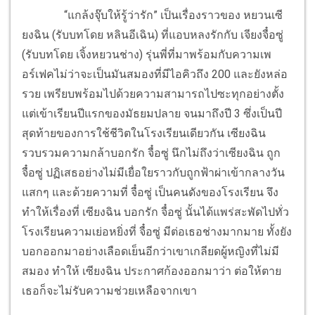
“แกล้งจุ๊บให้รู้ว่ารัก” เป็นเรื่องราวของ หยวนเซี
ยงฉิน (รับบทโดย หลินอีเฉิน) ที่แอบหลงรักกับ เจียงจื๋อซู่
(รับบทโดย เจิ้งหยวนช่าง) รุ่นพี่ที่มาพร้อมกับความเพ
อร์เฟคไม่ว่าจะเป็นมันสมองที่มีไอคิวถึง 200 และยังหล่อ
รวย เพรียบพร้อมไปด้วยความสามารถไปซะทุกอย่างตั้ง
แต่เข้าเรียนปีแรกของมัธยมปลาย จนมาถึงปี 3 ซึ่งเป็นปี
สุดท้ายของการใช้ชีวิตในโรงเรียนเดียวกัน เซียงฉิน
รวบรวมความกล้าบอกรัก จื๋อซู่ นึกไม่ถึงว่าเซียงฉิน ถูก
จื๋อซู่ ปฏิเสธอย่างไม่มีเยื่อใยราวกับถูกฟ้าผ่าเข้ากลางวัน
แสกๆ และด้วยความที่ จื๋อซู่ เป็นคนดังของโรงเรียน จึง
ทำให้เรื่องที่ เซียงฉิน บอกรัก จื๋อซู่ นั้นได้แพร่สะพัดไปทั่ว
โรงเรียนความเย่อหยิ่งที่ จื๋อซู่ มีต่อเธอช่างมากมาย ทั้งยัง
บอกออกมาอย่างเลือดเย็นอีกว่าเขาเกลียดผู้หญิงที่ไม่มี
สมอง ทำให้ เซียงฉิน ประกาศก้องออกมาว่า ต่อให้ตาย
เธอก็จะไม่รับความช่วยเหลือจากเขา