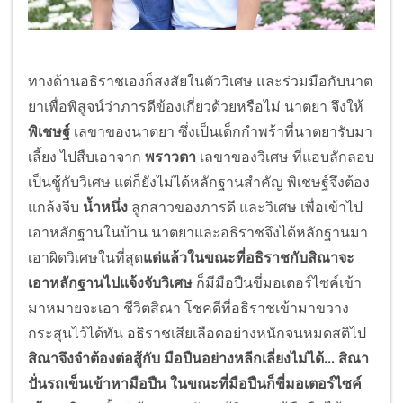
ทางด้านอธิราชเองก็สงสัยในตัววิเศษ และร่วมมือกับนาต
ยาเพื่อพิสูจน์ว่าภารดีข้องเกี่ยวด้วยหรือไม่ นาตยา จึงให้
พิเชษฐ์
เลขาของนาตยา ซึ่งเป็นเด็กกำพร้าที่นาตยารับมา
เลี้ยง ไปสืบเอาจาก
พราวตา
เลขาของวิเศษ ที่แอบลักลอบ
เป็นชู้กับวิเศษ แต่ก็ยังไม่ได้หลักฐานสำคัญ พิเชษฐ์จึงต้อง
แกล้งจีบ
น้ำหนึ่ง
ลูกสาวของภารดี และวิเศษ เพื่อเข้าไป
เอาหลักฐานในบ้าน นาตยาและอธิราชจึงได้หลักฐานมา
เอาผิดวิเศษในที่สุด
แต่แล้วในขณะที่อธิราชกับสิณาจะ
เอาหลักฐานไปแจ้งจับวิเศษ
ก็มีมือปืนขี่มอเตอร์ไซค์เข้า
มาหมายจะเอา ชีวิตสิณา โชคดีที่อธิราชเข้ามาขวาง
กระสุนไว้ได้ทัน อธิราชเสียเลือดอย่างหนักจนหมดสติไป
สิณาจึงจำต้องต่อสู้กับ มือปืนอย่างหลีกเลี่ยงไม่ได้
...
สิณา
ปั่นรถเข็นเข้าหามือปืน ในขณะที่มือปืนก็ขี่มอเตอร์ไซค์