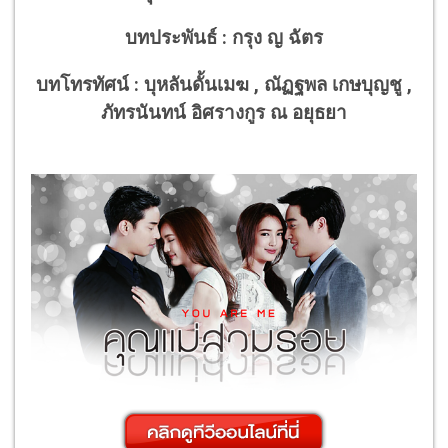
บทประพันธ์ :
กรุง ญ ฉัตร
บทโทรทัศน์ :
บุหลันดั้นเมฆ , ณัฏฐพล เกษบุญชู ,
ภัทรนันทน์ อิศรางกูร ณ อยุธยา