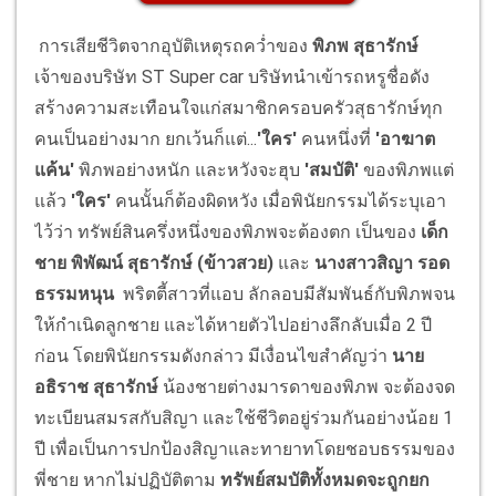
การเสียชีวิตจากอุบัติเหตุรถคว่ำของ
พิภพ สุธารักษ์
เจ้าของบริษัท ST Super car บริษัทนำเข้ารถหรูชื่อดัง
สร้างความสะเทือนใจแก่สมาชิกครอบครัวสุธารักษ์ทุก
คนเป็นอย่างมาก ยกเว้นก็แต่...
'ใคร'
คนหนึ่งที่
'อาฆาต
แค้น'
พิภพอย่างหนัก และหวังจะฮุบ
'สมบัติ'
ของพิภพแต่
แล้ว
'ใคร'
คนนั้นก็ต้องผิดหวัง เมื่อพินัยกรรมได้ระบุเอา
ไว้ว่า ทรัพย์สินครึ่งหนึ่งของพิภพจะต้องตก เป็นของ
เด็ก
ชาย พิพัฒน์ สุธารักษ์
(ข้าวสวย)
และ
นางสาวสิญา รอด
ธรรมหนุน
พริตตี้สาวที่แอบ ลักลอบมีสัมพันธ์กับพิภพจน
ให้กำเนิดลูกชาย และได้หายตัวไปอย่างลึกลับเมื่อ 2 ปี
ก่อน โดยพินัยกรรมดังกล่าว มีเงื่อนไขสำคัญว่า
นาย
อธิราช สุธารักษ์
น้องชายต่างมารดาของพิภพ จะต้องจด
ทะเบียนสมรสกับสิญา และใช้ชีวิตอยู่ร่วมกันอย่างน้อย 1
ปี เพื่อเป็นการปกป้องสิญาและทายาทโดยชอบธรรมของ
พี่ชาย หากไม่ปฏิบัติตาม
ทรัพย์สมบัติทั้งหมดจะถูกยก