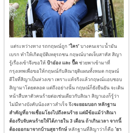
แต่ระหว่างทาง รถกฤษณ์ถูก
'ใคร'
บางคนเจาะน้ำมัน
เบรก ทำให้เกิดอุบัติเหตุรถชน กฤษณ์บาดเจ็บสาหัส สิญา
รู้เรื่องเข้าจึงขอให้
ป้าอ๋อง และ ปื๊ด
ช่วยพาเข้ามาที่
กรุงเทพเพื่อขอให้กฤษณ์กับสิณายุติแผนทั้งหมด กฤษณ์
ดีใจที่สิญาเป็นห่วงเขา เพราะแท้จริงแล้วกฤษณ์แอบชอบ
สิญามาโดยตลอด แต่ถึงอย่างนั้น กฤษณ์ก็ยังยืนยัน จะเดิน
หน้าสืบหาตัวคนร้ายต่อเช่นเดียวกับสิณา สิญาเองก็รู้ว่า
ไม่มีทางบังคับน้องสาวสำเร็จ จึง
จะยอมบอก หลักฐาน
สำคัญที่อาจเชื่อมโยงไปถึงคนร้าย แต่มีข้อแม้ว่าสิณา
ต้องรีบจับคนร้ายให้ได้ภายใน
3 เดือน ถ้าเกินเวลา จากนี้
ต้องออกมาจากบ้านสุธารักษ์
หลักฐานที่สิญาว่าก็คือ
‘ยา