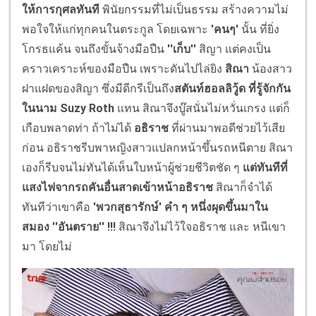
ให้การกุศลทันที
พินัยกรรมที่ไม่เป็นธรรม สร้างความไม่
พอใจให้แก่ทุกคนในตระกูล โดยเฉพาะ
'คนๆ'
นั้น ที่ยิ่ง
โกรธแค้น จนถึงขั้นจ้างมือปืน
''เก็บ''
สิญา แต่คงเป็น
คราวเคราะห์ของมือปืน เพราะดันไปไล่ยิง
สิณา
น้องสาว
ฝาแฝดของสิญา ซึ่งมีดีกรีเป็นถึง
สตันท์ฮอลลิวู้ด ที่รู้จักกัน
ในนาม
Suzy Roth
แทน สิณาจึงบู๊สนั่นไม่หวั่นเกรง แต่ก็
เกือบพลาดท่า ถ้าไม่ได้
อธิราช
ที่ผ่านมาพอดีช่วยไว้เสีย
ก่อน อธิราชรีบพาหญิงสาวแปลกหน้าขึ้นรถหนีตาย สิณา
เองก็รีบจนไม่ทันได้เห็นใบหน้าผู้ช่วยชีวิตชัด ๆ
แต่ทันทีที่
แสงไฟจากรถคันอื่นสาดเข้าหน้าอธิราช
สิณาก็จำได้
ทันทีว่าเขาคือ
'พวกสุธารักษ์' คำ ๆ หนึ่งผุดขึ้นมาใน
สมอง ''อันตราย'' !!!
สิณาจึงไม่ไว้ใจอธิราช และ หนีเขา
มา โดยไม่