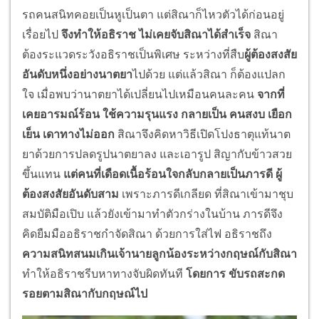
รถคนสนิทคอยเป็นหูเป็นตา แต่สิณาก็ไหวตัวได้ก่อนอยู่
เรื่อยไป
จึงทำให้อธิราช ไม่เคยจับสิณาได้สำเร็จ
สิณา
ต้องระแวดระวังอธิราชเป็นพิเศษ ระหว่างที่สืบ
ผู้ต้องสงสัย
อันดับหนึ่งอย่างนาตยา
ไปด้วย แต่แล้วสิณา ก็ต้องแปลก
ใจ เมื่อพบว่านาตยาได้เปลี่ยนไปเหมือนคนละคน
จากที่
เคยอารมณ์ร้อน ใช้ความรุนแรง กลายเป็น คนสงบ เยือก
เย็น เดาทางไม่ออก
สิณาจึงคิดหาวิธีเปิดโปงธาตุแท้นาต
ยาด้วยการปลดรูปนาตยาลง และเอารูป สิญากับข้าวสวย
ขึ้นแทน
แต่คนที่เดือดเนื้อร้อนใจกลับกลายเป็นภารดี ผู้
ต้องสงสัยอันดับสาม
เพราะภารดีเกลียด ที่สิณาเข้ามาชุบ
สมบัติมือเปิบ แล้วยังเข้ามาทำตัวกร่างในบ้าน ภารดีจึง
คิดยืมมืออธิราชกำจัดสิณา ด้วยการใส่ไฟ อธิราชถึง
ความสนิทสนมเกินเจ้านายลูกน้องระหว่างกฤษณ์กับสิณา
ทำให้อธิราชรีบหาทางจับผิดทันที
โดยการ ขับรถสะกด
รอยตามสิณากับกฤษณ์ไป