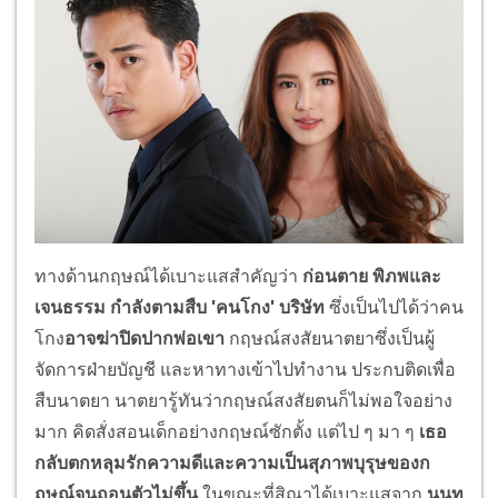
ทางด้านกฤษณ์ได้เบาะแสสำคัญว่า
ก่อนตาย พิภพและ
เจนธรรม กำลังตามสืบ
'คนโกง' บริษัท
ซึ่งเป็นไปได้ว่าคน
โกง
อาจฆ่าปิดปากพ่อเขา
กฤษณ์สงสัยนาตยาซึ่งเป็นผู้
จัดการฝ่ายบัญชี และหาทางเข้าไปทำงาน ประกบติดเพื่อ
สืบนาตยา นาตยารู้ทันว่ากฤษณ์สงสัยตนก็ไม่พอใจอย่าง
มาก คิดสั่งสอนเด็กอย่างกฤษณ์ซักตั้ง แต่ไป ๆ มา ๆ
เธอ
กลับตกหลุมรักความดีและความเป็นสุภาพบุรุษของก
ฤษณ์จนถอนตัวไม่ขึ้น
ในขณะที่สิณาได้เบาะแสจาก
นนท