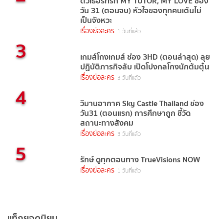
ติวเธอร์ที่รัก MY TUTOR, MY LOVE ช่อง
วัน 31 (ตอนจบ) หัวใจของทุกคนเต้นไม่
เป็นจังหวะ
เรื่องย่อละคร
1 วันที่แล้ว
3
เกมส์โกงเกมส์ ช่อง 3HD (ตอนล่าสุด) ลุย
ปฏิบัติภารกิจลับ เปิดโปงกลโกงนักต้มตุ๋น
เรื่องย่อละคร
3 วันที่แล้ว
4
วิมานอากาศ Sky Castle Thailand ช่อง
วัน31 (ตอนแรก) การศึกษาถูก ชี้วัด
สถานะทางสังคม
เรื่องย่อละคร
3 วันที่แล้ว
5
รักษ์ ดูทุกตอนทาง TrueVisions NOW
เรื่องย่อละคร
1 วันที่แล้ว
แท็กยอดนิยม