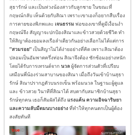
สุธารักษ์ และเป็นห่วงน้องสาวกับลูกชาย ในขณะที่
กฤษณ์กลับ เห็นด้วยกับสิณา เพราะเขาเองก็อยากสืบเรื่อง
การตายของพิภพและ
เจนธรรม
พ่อของเขาที่ดูมีเงื่อนงำ
กฤษณ์จึง สัญญาจะปกป้องสิณาและข้าวสวยด้วยชีวิต ทำ
ให้สิญาต้องยอมลงเรือลำเดียวกันอย่างเลือกไม่ได้แต่การ
''สวมรอย''
เป็นสิญาไม่ได้ง่ายอย่างที่คิด เพราะสิณาต้อง
ปลอมเป็นอัมพาตครึ่งท่อน สิณาจึงต้อง ซักซ้อมอย่างหนัก
โดยได้รับการเทรนด์จาก
นวล
ผู้จัดการส่วนตัวที่เปรียบ
เสมือนพี่น้องร่วมสาบานของสิณา เมื่อถึงวันเข้าบ้านสุธา
รักษ์ สิณาปรากฎตัวบนรถเข็น พร้อมนวล ในฐานะผู้ดูแล
และ ข้าวสวย วินาทีที่สิณาได้ สบตากับสมาชิกบ้านสุธา
รักษ์ทุกคน เธอก็สัมผัสได้ถึง
แรงแค้น ความอิจฉาริษยา
และความลับมืดมนบางอย่าง
ที่ทำให้ทุกคนตกเป็นผู้ต้อง
สงสัยทันที