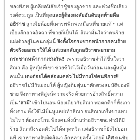
ของพิภพ ผู้เกลียดนิสัยเจ้าชู้ของลูกชาย และห่วงชื่อเสียง
วงศ์ตระกูล เป็นที่สุด
และผู้ต้องสงสัยอันดับสุดท้ายคือ
อธิราช
ลูกเมียน้อยที่เคารพพิภพเหมือนพี่ชายแท้ ๆ แต่
เบื้องลึกอาจอิจฉา พี่ชายก็เป็นได้ สิณามั่นใจว่าคนร้าย
แฝงตัวอยู่ในคนกลุ่มนี้
จึงตั้งใจกระชากหน้ากากคนร้าย
ตัวจริงออกมาให้ได้
แต่เธอกลับถูกอธิราชพยายาม
กระชากหน้ากากเช่นกัน!!
เพราะอธิราชจำได้ขึ้นใจว่า
สิณา คือ ผู้หญิงที่เขา ช่วยชีวิตไว้เมื่อวันก่อน และผู้หญิง
คนนั้น
เตะต่อยได้คล่องแคล่ว ไม่มีทางใช่คนพิการ
!!
อธิราชไม่มีวันยอมให้ ผู้หญิงต้มตุ๋นมาตักตวงสมบัติของพี่
ชาย จึงหาทางพิสูจน์ความจริง ด้วยการอ้างสิทธิ์ความ
เป็น
'สามี'
เข้าไปนอน ห้องเดียวกับสิณา พอตกดึกก็ทั้งเกา
ทั้งเคาะ ทั้งใช้ไม้ปั่นหูแหย่เท้าสิณา จนสิณาเกร็งขาแทบ
ไม่ไหว ต้องตะโกน ฟ้องคนทั้งบ้านว่าอธิราชจะทำมิดีมิ
ร้าย สิณาถึงรอดตัวไปได้หวุดหวิด แต่อธิราชก็ยังไม่ยอม
แพ้ เขาหาทางจับผิดสิณา อีกหลายครั้ง โดยมี
เลิศ
คนขับ