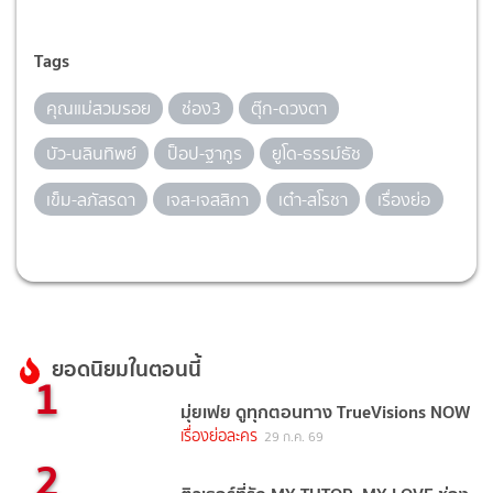
Tags
คุณแม่สวมรอย
ช่อง3
ตุ๊ก-ดวงตา
บัว-นลินทิพย์
ป็อป-ฐากูร
ยูโด-ธรรม์ธัช
เข็ม-ลภัสรดา
เจส-เจสสิกา
เต๋า-สโรชา
เรื่องย่อ
ยอดนิยมในตอนนี้
1
มุ่ยเฟย ดูทุกตอนทาง TrueVisions NOW
เรื่องย่อละคร
29 ก.ค. 69
2