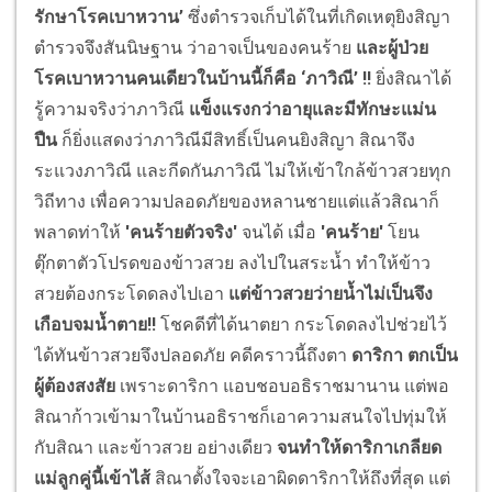
รักษาโรคเบาหวาน’
ซึ่งตำรวจเก็บได้ในที่เกิดเหตุยิงสิญา
ตำรวจจึงสันนิษฐาน ว่าอาจเป็นของคนร้าย
และผู้ป่วย
โรคเบาหวานคนเดียวในบ้านนี้ก็คือ ‘ภาวิณี’
!!
ยิ่งสิณาได้
รู้ความจริงว่าภาวิณี
แข็งแรงกว่าอายุและมีทักษะแม่น
ปืน
ก็ยิ่งแสดงว่าภาวิณีมีสิทธิ์เป็นคนยิงสิญา สิณาจึง
ระแวงภาวิณี และกีดกันภาวิณี ไม่ให้เข้าใกล้ข้าวสวยทุก
วิถีทาง เพื่อความปลอดภัยของหลานชายแต่แล้วสิณาก็
พลาดท่าให้
'คนร้ายตัวจริง'
จนได้ เมื่อ
'คนร้าย'
โยน
ตุ๊กตาตัวโปรดของข้าวสวย ลงไปในสระน้ำ ทำให้ข้าว
สวยต้องกระโดดลงไปเอา
แต่ข้าวสวยว่ายน้ำไม่เป็นจึง
เกือบจมน้ำตาย
!!
โชคดีที่ได้นาตยา กระโดดลงไปช่วยไว้
ได้ทันข้าวสวยจึงปลอดภัย คดีคราวนี้ถึงตา
ดาริกา ตกเป็น
ผู้ต้องสงสัย
เพราะดาริกา แอบชอบอธิราชมานาน แต่พอ
สิณาก้าวเข้ามาในบ้านอธิราชก็เอาความสนใจไปทุ่มให้
กับสิณา และข้าวสวย อย่างเดียว
จนทำให้ดาริกาเกลียด
แม่ลูกคู่นี้เข้าไส้
สิณาตั้งใจจะเอาผิดดาริกาให้ถึงที่สุด แต่