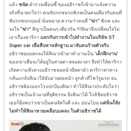
แล้ว
ชนัต
ตำรวจเพื่อนซี้ ของอธิราชก็เข้ามาแจ้งความ
จริงที่น่าตกใจว่า คนขับรถชนรถพิภพเป็นคนเดียวกับคนที่
ขับรถชนกฤษณ์ นั่นหมาย ความว่าคนที่
''ฆ่า''
พิภพ และ
จงใจ
''ฆ่า''
สิญาเป็นคนๆ เดียวกัน !!!สิณาจึงเปลี่ยนใจไม่
เอาเรื่องดาริกา
แลกกับการเข้าไปทำงานในบริษัท
ST
Super car เพื่อสืบหาหลักฐาน มาจับคนร้ายตัวจริง
อธิราชยอมตกลงให้สิณาเข้ามาทำงานเป็น
'เด็กฝึกงาน'
ของเขาเพื่อจะได้อยู่ในสายตา ตลอดเวลา จึงทำให้ดาริกา
เกิดความหึงหวงอธิราชจนหน้ามืดตามัว ดาริกาหาทาง
กลั่นแกล้งสิณาให้อับอายต่อหน้า ลูกค้าที่โชว์รูมรถ จน
อธิราชต้องออกโรงปกป้องสิณา ทำให้สิณาประทับใจว่า
อธิราชเป็นเจ้านายที่ยุติธรรม ยิ่งสิณาได้ ใกล้ชิดอธิราช
เธอก็ยิ่งพบว่าเขาเป็นคนจิตใจดี และ อ่อนโยน
แต่นั่นก็ยัง
ไม่ทำให้สิณาหายเคลือบแคลง ในตัวอธิราชได้