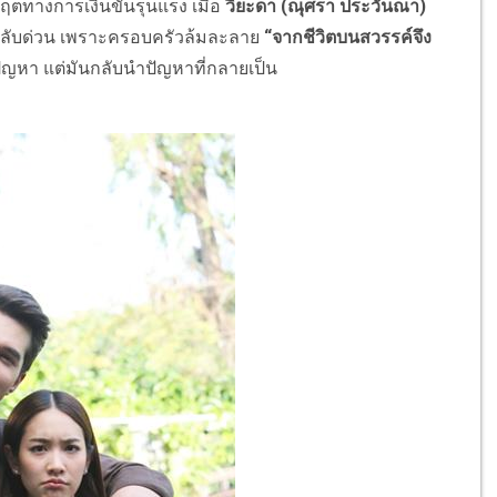
กฤตทางการเงินขั้นรุนแรง เมื่อ
วิยะดา (ณุศรา ประวันณา)
กลับด่วน เพราะครอบครัวล้มละลาย
“จากชีวิตบนสวรรค์จึง
้ปัญหา แต่มันกลับนำปัญหาที่กลายเป็น