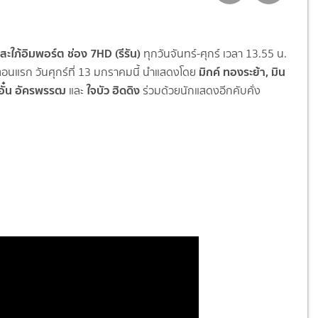
อ สะใภ้อิมพอร์ต ช่อง 7HD (รีรัน)
ทุกวันจันทร์-ศุกร์ เวลา 13.55 น.
มิกค์ ทองระย้า, มิน
ตอนแรก วันศุกร์ที่ 13 มกราคมนี้ นำแสดงโดย
อั๋น อัครพรรฒ
ใจบัว ฮิดดิง
และ
ร่วมด้วยนักแสดงอีกคับคั่ง