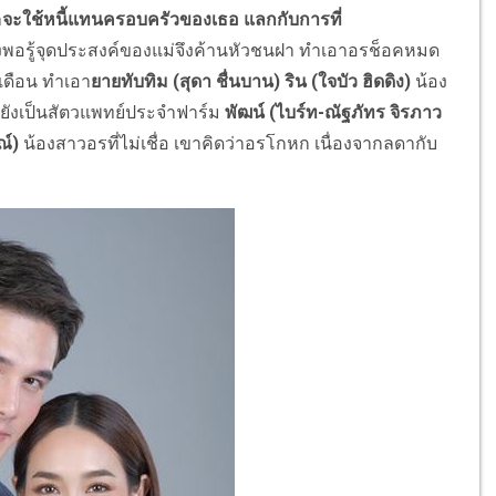
า
จะใช้หนี้แทนครอบครัวของเธอ แลกกับการที่
งพอรู้จุดประสงค์ของแม่จึงค้านหัวชนฝา ทำเอาอรช็อคหมด
่เดือน ทำเอา
ยายทับทิม (สุดา ชื่นบาน) ริน (ใจบัว ฮิดดิง)
น้อง
ยังเป็นสัตวแพทย์ประจำฟาร์ม
พัฒน์ (ไบร์ท-ณัฐภัทร จิรภาว
ณ์)
น้องสาวอรที่ไม่เชื่อ เขาคิดว่าอรโกหก เนื่องจากลดากับ