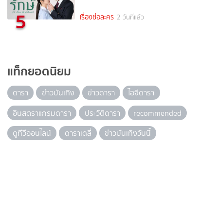
5
เรื่องย่อละคร
2 วันที่แล้ว
แท็กยอดนิยม
ดารา
ข่าวบันเทิง
ข่าวดารา
ไอจีดารา
อินสตราแกรมดารา
ประวัติดารา
recommended
ดูทีวีออนไลน์
ดาราเดลี่
ข่าวบันเทิงวันนี้