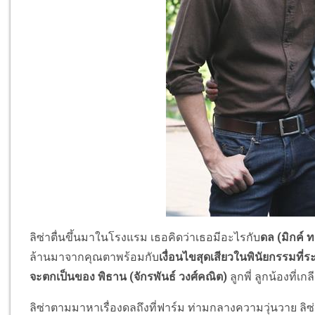
ลิซ่าตื่นขึ้นมาในโรงแรม เธอคิดว่าเธอมีอะไรกับ
ดล (มิกค์ 
ล้านมาจากคุณตาพร้อมกับ
เงื่อนไขสุดเสียวในพินัยกรรมที่ร
จะตกเป็นของ พิธาน (จักรพันธ์ วงศ์คณิต)
ลูกพี่ ลูกน้องที่เก
ลิซ่าตามมาหาเรื่องดลถึงที่ฟาร์ม ท่ามกลางความวุ่นวาย ลิซ่