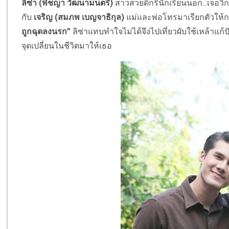
ลิซ่า (พีชญา วัฒนามนตรี)
สาวสวยดีกรีนักเรียนนอก...เจอวิ
กับ
เจริญ (สมภพ เบญจาธิกุล)
แม่และพ่อโทรมาเรียกตัวให้
ถูกฉุดลงนรก”
ลิซ่าแทบทำใจไม่ได้จึงไปเที่ยวผับใช้เหล้าแก
จุดเปลี่ยนในชีวิตมาให้เธอ