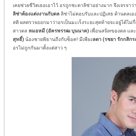
เคยช่วยชีวิตเธอเอาไว้ อรถูกชะตาลิซ่าอย่างมาก จึงเจรจาว่
ลิซ่าต้องแต่งงานกับดล
ลิซ่าไม่ตอบรับและปฏิเสธ ด้านดลเอ
สติ ผลตรวจออกมาว่าอรเป็นมะเร็งระยะสุดท้ายจะอยู่ได้ไม่กี
สาวดล
หมอหมี (อัครพรรฒ บุนนาค)
เพื่อนสนิทของดล และ
สุทธิ์)
น้องชายพิธานถึงกับช็อค! มีเพียง
ลดา (รชยา รักกสิกร
อรไม่ถูกกันมาตั้งแต่สาว ๆ