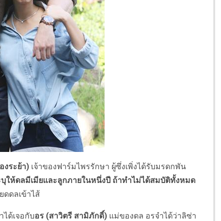
ทองระย้า)
เจ้าของฟาร์มไพรรักษา ผู้ซึ่งเพิ่งได้รับมรดกพัน
ะบุให้ดลมีเมียและลูกภายในหนึ่งปี ถ้าทำไม่ได้สมบัติทั้งหมด
ลียดดลเข้าไส้
าได้เจอกับ
อร (สาวิตรี สามิภักดิ์)
แม่ของดล อรจำได้ว่าลิซ่า