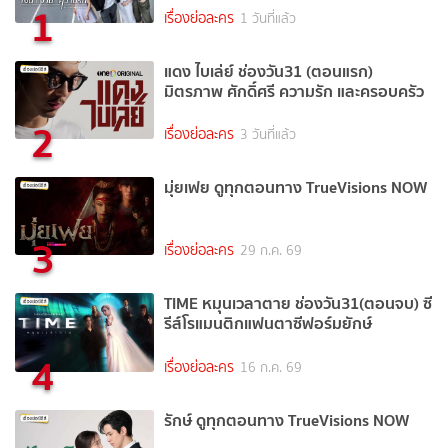
1
เรื่องย่อละคร
1 วันที่แล้ว
แดง ไบเล่ย์ ช่องวัน31 (ตอนแรก)
มิตรภาพ ศักดิ์ศรี ความรัก และครอบครัว
2
เรื่องย่อละคร
3 วันที่แล้ว
มุ่ยเฟย ดูทุกตอนทาง TrueVisions NOW
3
เรื่องย่อละคร
29 ก.ค. 69
TIME หมุนเวลาตาย ช่องวัน31(ตอนจบ) ซี
รีส์โรแมนติกแฟนตาซีฟอร์มยักษ์
4
เรื่องย่อละคร
16 ก.ค. 69
รักษ์ ดูทุกตอนทาง TrueVisions NOW