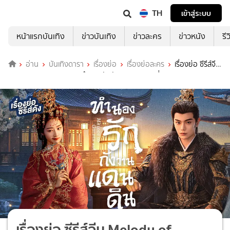
TH
เข้าสู่ระบบ
หน้าแรกบันเทิง
ข่าวบันเทิง
ข่าวละคร
ข่าวหนัง
รี
อ่าน
บันเทิงดารา
เรื่องย่อ
เรื่องย่อละคร
เรื่องย่อ ซีรีส์จีน
Melody of Golden Age ทำนองรักกังวานแดนดิน ที่ TrueID
เรื่องย่อ ซีรีส์จีน Melody of