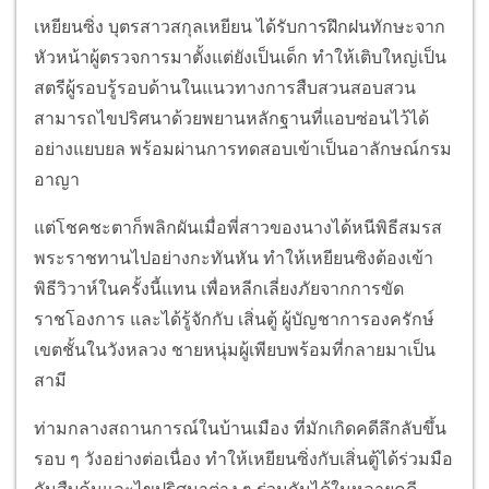
เหยียนซิ่ง บุตรสาวสกุลเหยียน ได้รับการฝึกฝนทักษะจาก
หัวหน้าผู้ตรวจการมาตั้งแต่ยังเป็นเด็ก ทำให้เติบใหญ่เป็น
สตรีผู้รอบรู้รอบด้านในแนวทางการสืบสวนสอบสวน
สามารถไขปริศนาด้วยพยานหลักฐานที่แอบซ่อนไว้ได้
อย่างแยบยล พร้อมผ่านการทดสอบเข้าเป็นอาลักษณ์กรม
อาญา
แต่โชคชะตาก็พลิกผันเมื่อพี่สาวของนางได้หนีพิธีสมรส
พระราชทานไปอย่างกะทันหัน ทำให้เหยียนซิงต้องเข้า
พิธีวิวาห์ในครั้งนี้แทน เพื่อหลีกเลี่ยงภัยจากการขัด
ราชโองการ และได้รู้จักกับ เสิ่นตู้ ผู้บัญชาการองครักษ์
เขตชั้นในวังหลวง ชายหนุ่มผู้เพียบพร้อมที่กลายมาเป็น
สามี
ท่ามกลางสถานการณ์ในบ้านเมือง ที่มักเกิดคดีลึกลับขึ้น
รอบ ๆ วังอย่างต่อเนื่อง ทำให้เหยียนซิ่งกับเสิ่นตู้ได้ร่วมมือ