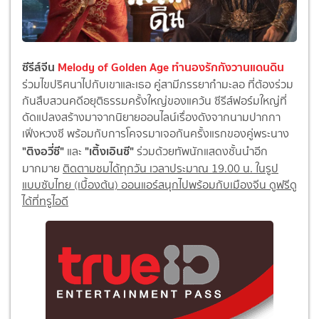
ซีรีส์จีน
Melody of Golden Age ทำนองรักกังวานแดนดิน
ร่วมไขปริศนาไปกับเขาและเธอ คู่สามีภรรยากำมะลอ ที่ต้องร่วม
กันสืบสวนคดีอยุติธรรมครั้งใหญ่ของแคว้น ซีรีส์ฟอร์มใหญ่ที่
ดัดแปลงสร้างมาจากนิยายออนไลน์เรื่องดังจากนามปากกา
เฟิ่งหวงชี พร้อมกับการโคจรมาเจอกันครั้งแรกของคู่พระนาง
"ติงอวี่ซี"
"เติ้งเอินซี"
และ
ร่วมด้วยทัพนักแสดงชั้นนำอีก
มากมาย
ติดตามชมได้ทุกวัน เวลาประมาณ 19.00 น. ในรูป
แบบซับไทย (เบื้องต้น) ออนแอร์สนุกไปพร้อมกับเมืองจีน ดูฟรีดู
ได้ที่ทรูไอดี