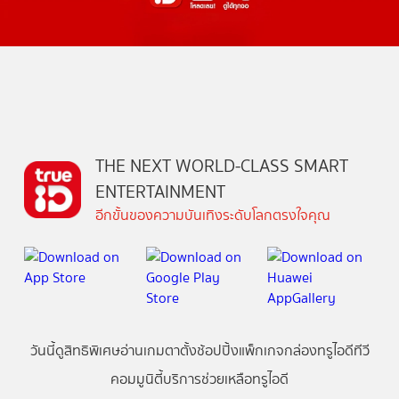
THE NEXT WORLD-CLASS SMART
ENTERTAINMENT
อีกขั้นของความบันเทิงระดับโลกตรงใจคุณ
วันนี้
ดู
สิทธิพิเศษ
อ่าน
เกม
ตาตั้ง
ช้อปปิ้ง
แพ็กเกจ
กล่องทรูไอดีทีวี
คอมมูนิตี้
บริการช่วยเหลือทรูไอดี