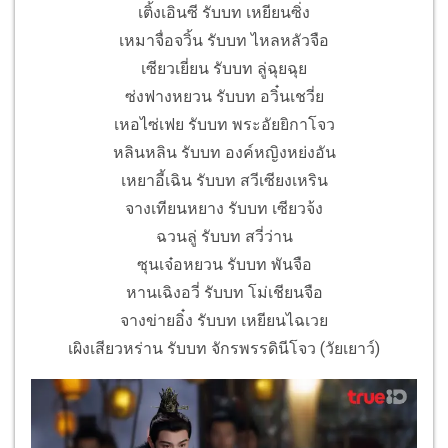
เติ้งเอินซี รับบท เหยียนซิ่ง
เหมาจื่อจวิ้น รับบท ไหลหลัวจือ
เซียวเยี่ยน รับบท ลู่ฉุยฉุย
ซ่งฟางหยวน รับบท อวิ๋นเชวี่ย
เหอไซ่เฟย รับบท พระอัยยิกาโจว
หลินหลิน รับบท องค์หญิงหย่งอัน
เหยาอี้เฉิน รับบท สวีเซียงเหริน
จางเทียนหยาง รับบท เซียวจ้ง
ฉวนลู่ รับบท สวี่ว่าน
ซุนเจ๋อหยวน รับบท พันจือ
หานเฉิงอวี่ รับบท โม่เชียนจือ
จางข่ายอิ๋ง รับบท เหยียนไฉเวย
เผิงเสียวหร่าน รับบท จักรพรรดินีโจว (วัยเยาว์)