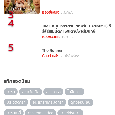
3
เรื่องย่อหนัง
7 วันที่แล้ว
4
TIME หมุนเวลาตาย ช่องวัน31(ตอนจบ) ซี
รีส์โรแมนติกแฟนตาซีฟอร์มยักษ์
เรื่องย่อละคร
16 ก.ค. 69
5
The Runner
เรื่องย่อหนัง
23 ชั่วโมงที่แล้ว
แท็กยอดนิยม
ดารา
ข่าวบันเทิง
ข่าวดารา
ไอจีดารา
ประวัติดารา
อินสตราแกรมดารา
ดูทีวีออนไลน์
ดาราเดลี่
recommended
trueidstory