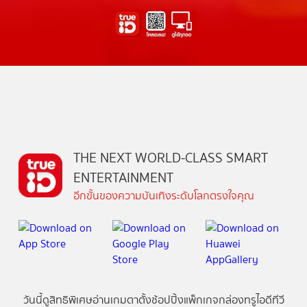
THE NEXT WORLD-CLASS SMART
ENTERTAINMENT
อีกขั้นของความบันเทิงระดับโลกตรงใจคุณ
วันนี้
ดู
สิทธิพิเศษ
อ่าน
เกม
ตาตั้ง
ช้อปปิ้ง
แพ็กเกจ
กล่องทรูไอดีทีวี