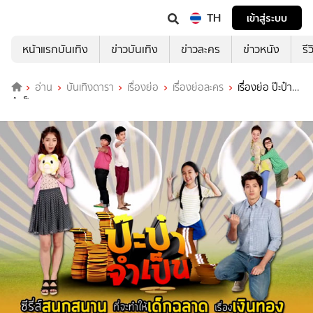
TH
เข้าสู่ระบบ
หน้าแรกบันเทิง
ข่าวบันเทิง
ข่าวละคร
ข่าวหนัง
รี
อ่าน
บันเทิงดารา
เรื่องย่อ
เรื่องย่อละคร
เรื่องย่อ ป๊ะป๋า
จำเป็น