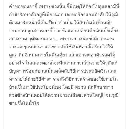
คำขอของอาอี๊ เพราะช่วงนั้น อี๊มีเหตุให้ต้องไปดูแลสามีที่
กำลังรักษาตัวอยู่ที่เมืองนอก เลยขอร้องแกมบังคับให้วุฒิ
ต้องมารับหน้าที่เป็น ป๊ะป๋าจำเป็น ให้กับ กิมจิ เด็กหญิง
จอมกวน ลูกสาวของอี๊ ด้วยข้อแลกเปลี่ยนคือเงินเบี้ยเลี้ยง
อย่างงาม วุฒิตอบตกลง ... เพราะอย่างน้อยก็ดีกว่านอน
ว่างเฉยๆแหล่ะน่า แต่เขากลับใช้เงินที่อาอี๊เตรียมไว้ให้
ดูแล กิมจิ หมดภายในคืนเดียว แล้วเขาจะเอาตัวรอดได้
อย่างไร ในแต่ละตอนก็จะมีสถานการณ์วุ่นวายให้วุฒิแก้
ปัญหา พร้อมกับกลเม็ดเคล็ดลับวิธีการประหยัดเงิน และ
หารายได้ด้วยวิธีต่างๆ รวมถึงวิธีการสร้างของใช้ภายใน
บ้านขึ้นมาใช้ประโยชน์เอง โดยมี หยวน นักศึกษาสาว
สวยข้างบ้านคอยให้ความช่วยเหลือซะส่วนใหญ่!! จนวุฒิ
ซาบซึ้งในน้ำใจ