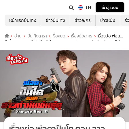
TH
เข้าสู่ระบบ
หน้าแรกบันเทิง
ข่าวบันเทิง
ข่าวละคร
ข่าวหนัง
รี
อ่าน
บันเทิงดารา
เรื่องย่อ
เรื่องย่อละคร
เรื่องย่อ พ่อตา
ปืนโต ตอน สาวกำนันพันธุ์ ช่อง 7HD (ตอนล่าสุด) แชป-แก้ม ประเดิมบู๊คู่
กันครั้งแรก
เรื่องย่อ พ่อตาปืนโต ตอน สาว