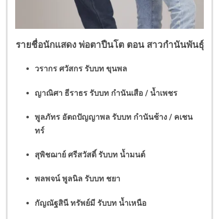
รายชื่อนักแสดง พ่อตาปืนโต ตอน สาวกำนันพันธุ์
วรากร ศวัสกร รับบท ขุนพล
ญาณิศา ธีราธร รับบท กำนันเสือ / น้ำเพชร
พูลภัทร อัตถปัญญาพล รับบท กำนันช้าง / คเชน
ทร์
สุพิชฌาย์ ศรีสวัสดิ์ รับบท น้ำมนต์
พลพจน์ พูลนิล รับบท ชยา
กัญณัฐสินี ทรัพย์มี รับบท น้ำเหนือ