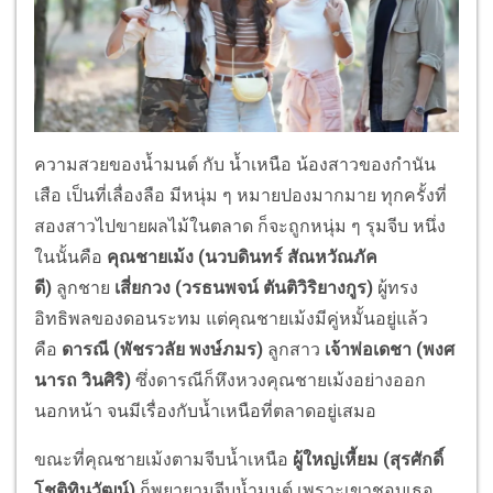
ความสวยของน้ำมนต์ กับ น้ำเหนือ น้องสาวของกำนัน
เสือ เป็นที่เลื่องลือ มีหนุ่ม ๆ หมายปองมากมาย ทุกครั้งที่
สองสาวไปขายผลไม้ในตลาด ก็จะถูกหนุ่ม ๆ รุมจีบ หนึ่ง
ในนั้นคือ
คุณชายเม้ง (นวบดินทร์ สัณหวัณภัค
ดี)
ลูกชาย
เสี่ยกวง (วรธนพจน์ ตันติวิริยางกูร)
ผู้ทรง
อิทธิพลของดอนระทม แต่คุณชายเม้งมีคู่หมั้นอยู่แล้ว
คือ
ดารณี (พัชรวลัย พงษ์ภมร)
ลูกสาว
เจ้าพ่อเดชา (พงศ
นารถ วินศิริ)
ซึ่งดารณีก็หึงหวงคุณชายเม้งอย่างออก
นอกหน้า จนมีเรื่องกับน้ำเหนือที่ตลาดอยู่เสมอ
ขณะที่คุณชายเม้งตามจีบน้ำเหนือ
ผู้ใหญ่เหี้ยม (สุรศักดิ์
โชติทินวัฒน์)
ก็พยายามจีบน้ำมนต์ เพราะเขาชอบเธอ