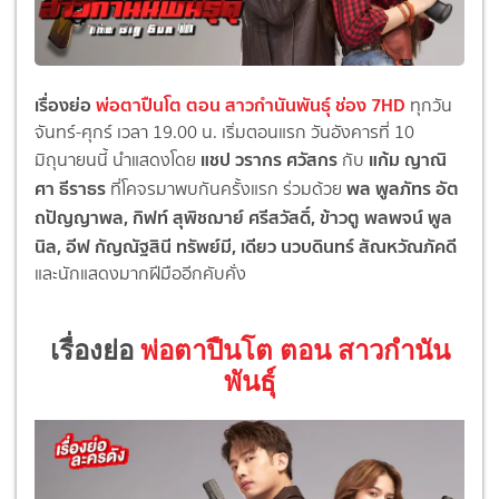
เรื่องย่อ
พ่อตาปืนโต ตอน สาวกำนันพันธุ์ ช่อง 7HD
ทุกวัน
จันทร์-ศุกร์ เวลา 19.00 น. เริ่มตอนแรก วันอังคารที่ 10
แชป วรากร ศวัสกร
แก้ม ญาณิ
มิถุนายนนี้ นำแสดงโดย
กับ
ศา ธีราธร
พล พูลภัทร อัต
ที่โคจรมาพบกันครั้งแรก ร่วมด้วย
ถปัญญาพล, กิฟท์ สุพิชฌาย์ ศรีสวัสดิ์, ข้าวตู พลพจน์ พูล
นิล, อีฟ กัญณัฐสินี ทรัพย์มี, เดียว นวบดินทร์ สัณหวัณภัคดี
และนักแสดงมากฝีมืออีกคับคั่ง
เรื่องย่อ
พ่อตาปืนโต ตอน สาวกำนัน
พันธุ์