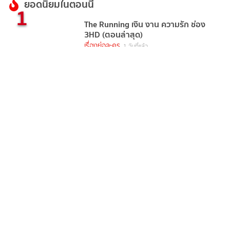
ยอดนิยมในตอนนี้
1
The Running เงิน งาน ความรัก ช่อง
3HD (ตอนล่าสุด)
เรื่องย่อละคร
1 วันที่แล้ว
2
แดง ไบเล่ย์ ช่องวัน31 (ตอนแรก)
มิตรภาพ ศักดิ์ศรี ความรัก และครอบครัว
เรื่องย่อละคร
3 วันที่แล้ว
3
มุ่ยเฟย ดูทุกตอนทาง TrueVisions NOW
เรื่องย่อละคร
29 ก.ค. 69
4
TIME หมุนเวลาตาย ช่องวัน31(ตอนจบ) ซี
รีส์โรแมนติกแฟนตาซีฟอร์มยักษ์
เรื่องย่อละคร
16 ก.ค. 69
5
วิมานอากาศ Sky Castle Thailand ช่อง
วัน31 (ตอนแรก) การศึกษาถูก ชี้วัด
สถานะทางสังคม