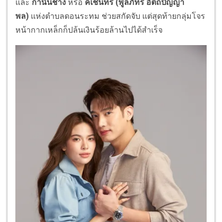
และ
กำนันช้าง
หรือ
คเชนทร์ (พูลภัทร อัตถปัญญา
พล)
แห่งตำบลดอนระทม ช่วยสกัดจับ แต่สุดท้ายกลุ่มโจร
หน้ากากเหล็กก็ปล้นเงินร้อยล้านไปได้สำเร็จ