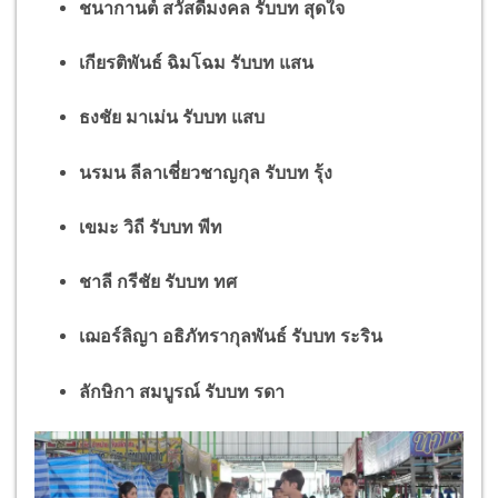
ชนากานต์ สวัสดีมงคล รับบท สุดใจ
เกียรติพันธ์ ฉิมโฉม รับบท แสน
ธงชัย มาเม่น รับบท แสบ
นรมน ลีลาเชี่ยวชาญกุล รับบท รุ้ง
เขมะ วิถี รับบท พีท
ชาลี กรีชัย รับบท ทศ
เฌอร์ลิญา อธิภัทรากุลพันธ์ รับบท ระริน
ลักษิกา สมบูรณ์ รับบท รดา