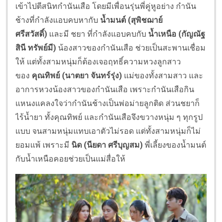
เข้าไปตีสนิทกำนันเสือ โดยมีเพื่อนรุ่นพี่คู่หูอย่าง กำนัน
ช้างที่กำลังแอบคบหากับ
น้ำมนต์ (สุพิชฌาย์
ศรีสวัสดิ์)
และมี ชยา ที่กำลังแอบคบกับ
น้ำเหนือ (กัญณัฐ
สินี ทรัพย์มี)
น้องสาวของกำนันเสือ ช่วยเป็นสะพานเชื่อม
ให้ แต่ทั้งสามหนุ่มก็ต้องเจอฤทธิ์ความหวงลูกสาว
ของ
คุณทิพย์ (นาตยา จันทร์รุ่ง)
แม่ของทั้งสามสาว และ
อาการหวงน้องสาวของกำนันเสือ เพราะกำนันเสือกิน
แหนงแคลงใจว่ากำนันช้างเป็นพ่อม่ายลูกติด ส่วนชยาก็
ไร้น้ำยา ทั้งคุณทิพย์ และกำนันเสือจึงขวางหนุ่ม ๆ ทุกรูป
แบบ จนสามหนุ่มแทบเอาตัวไม่รอด แต่ทั้งสามหนุ่มก็ไม่
ยอมแพ้ เพราะมี
นิด (นียดา ศรีบุญสม)
พี่เลี้ยงของน้ำมนต์
กับน้ำเหนือคอยช่วยเป็นแม่สื่อให้