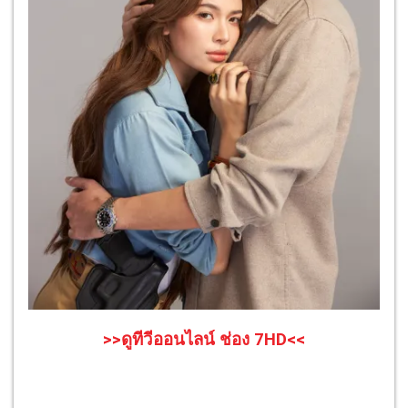
>>ดูทีวีออนไลน์ ช่อง 7HD<<